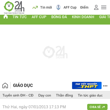
 vàng
Lịch
Tin mới
AFF Cup
Điểm chuẩn 2026
TIN TỨC
AFF CUP
BÓNG ĐÁ
KINH DOANH
GIẢI T
GIÁO DỤC
Tuyển sinh ĐH - CĐ
Dạy con
Thần đồng
Tin tức giáo dục
Thứ Hai, ngày 07/01/2013 17:13 PM
CHIA SẺ