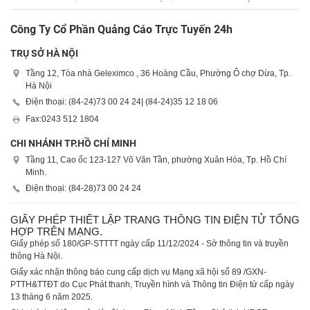
Công Ty Cổ Phần Quảng Cáo Trực Tuyến 24h
TRỤ SỞ HÀ NỘI
Tầng 12, Tòa nhà Geleximco , 36 Hoàng Cầu, Phường Ô chợ Dừa, Tp.
Hà Nội
Điện thoại: (84-24)
73 00 24 24
| (84-24)
35 12 18 06
Fax:
0243 512 1804
CHI NHÁNH TP.HỒ CHÍ MINH
Tầng 11, Cao ốc 123-127 Võ Văn Tần, phường Xuân Hòa, Tp. Hồ Chí
Minh.
Điện thoại: (84-28)
73 00 24 24
GIẤY PHÉP THIẾT LẬP TRANG THÔNG TIN ĐIỆN TỬ TỔNG
HỢP TRÊN MẠNG.
Giấy phép số 180/GP-STTTT ngày cấp 11/12/2024 - Sở thông tin và truyền
thông Hà Nội.
Giấy xác nhận thông báo cung cấp dịch vụ Mạng xã hội số 89 /GXN-
PTTH&TTĐT do Cục Phát thanh, Truyền hình và Thông tin Điện tử cấp ngày
13 tháng 6 năm 2025.