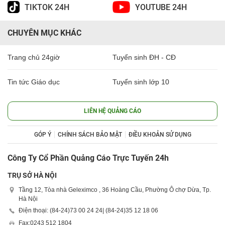
TIKTOK 24H
YOUTUBE 24H
CHUYÊN MỤC KHÁC
Trang chủ 24giờ
Tuyển sinh ĐH - CĐ
Tin tức Giáo dục
Tuyển sinh lớp 10
LIÊN HỆ QUẢNG CÁO
GÓP Ý
CHÍNH SÁCH BẢO MẬT
ĐIỀU KHOẢN SỬ DỤNG
Công Ty Cổ Phần Quảng Cáo Trực Tuyến 24h
TRỤ SỞ HÀ NỘI
Tầng 12, Tòa nhà Geleximco , 36 Hoàng Cầu, Phường Ô chợ Dừa, Tp.
Hà Nội
Điện thoại: (84-24)
73 00 24 24
| (84-24)
35 12 18 06
Fax:
0243 512 1804