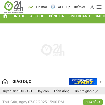
 vàng
Lịch
Tin mới
AFF Cup
Điểm chuẩn 2026
TIN TỨC
AFF CUP
BÓNG ĐÁ
KINH DOANH
GIẢI T
GIÁO DỤC
Tuyển sinh ĐH - CĐ
Dạy con
Thần đồng
Tin tức giáo dục
Thứ Sáu, ngày 07/02/2025 15:00 PM
CHIA SẺ