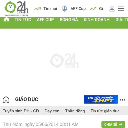
 vàng
Lịch
Tin mới
AFF Cup
Giá vàng
TIN TỨC
AFF CUP
BÓNG ĐÁ
KINH DOANH
GIẢI T
GIÁO DỤC
Tuyển sinh ĐH - CĐ
Dạy con
Thần đồng
Tin tức giáo dục
Thứ Năm, ngày 05/06/2014 08:11 AM
CHIA SẺ