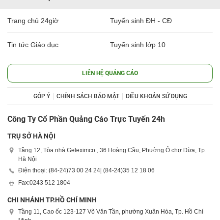
Trang chủ 24giờ
Tuyển sinh ĐH - CĐ
Tin tức Giáo dục
Tuyển sinh lớp 10
LIÊN HỆ QUẢNG CÁO
GÓP Ý
CHÍNH SÁCH BẢO MẬT
ĐIỀU KHOẢN SỬ DỤNG
Công Ty Cổ Phần Quảng Cáo Trực Tuyến 24h
TRỤ SỞ HÀ NỘI
Tầng 12, Tòa nhà Geleximco , 36 Hoàng Cầu, Phường Ô chợ Dừa, Tp.
Hà Nội
Điện thoại: (84-24)
73 00 24 24
| (84-24)
35 12 18 06
Fax:
0243 512 1804
CHI NHÁNH TP.HỒ CHÍ MINH
Tầng 11, Cao ốc 123-127 Võ Văn Tần, phường Xuân Hòa, Tp. Hồ Chí