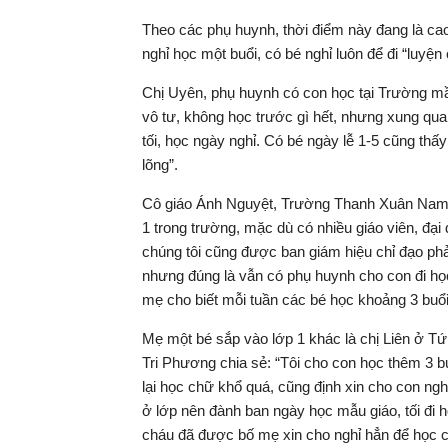
Theo các phụ huynh, thời điểm này đang là cao
nghỉ học một buổi, có bé nghỉ luôn để đi “luyện
Chị Uyên, phụ huynh có con học tại Trường mầ
vô tư, không học trước gì hết, nhưng xung qua
tối, học ngày nghỉ. Có bé ngày lễ 1-5 cũng thấy
lõng”.
Cô giáo Ánh Nguyệt, Trường Thanh Xuân Nam, c
1 trong trường, mặc dù có nhiều giáo viên, đại 
chúng tôi cũng được ban giám hiệu chỉ đạo ph
nhưng đúng là vẫn có phụ huynh cho con đi h
mẹ cho biết mỗi tuần các bé học khoảng 3 buổi
Mẹ một bé sắp vào lớp 1 khác là chị Liên ở T
Tri Phương chia sẻ: “Tôi cho con học thêm 3 b
lại học chữ khổ quá, cũng định xin cho con ng
ở lớp nên đành ban ngày học mẫu giáo, tối đi 
cháu đã được bố mẹ xin cho nghỉ hẳn để học 