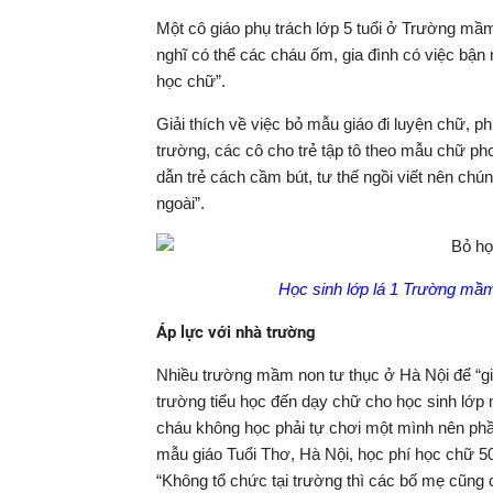
Một cô giáo phụ trách lớp 5 tuổi ở Trường mầ
nghĩ có thể các cháu ốm, gia đình có việc bận 
học chữ”.
Giải thích về việc bỏ mẫu giáo đi luyện chữ,
trường, các cô cho trẻ tập tô theo mẫu chữ ph
dẫn trẻ cách cầm bút, tư thế ngồi viết nên chú
ngoài”.
Học sinh lớp lá 1 Trường mầm
Áp lực với nhà trường
Nhiều trường mầm non tư thục ở Hà Nội để “giữ
trường tiểu học đến dạy chữ cho học sinh lớp
cháu không học phải tự chơi một mình nên ph
mẫu giáo Tuổi Thơ, Hà Nội, học phí học chữ 50.
“Không tổ chức tại trường thì các bố mẹ cũng ch