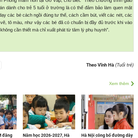
n Phòng mầm non tại Gò Vấp, cho biết: “Theo chương trình giáo
án dành cho trẻ 5 tuổi ở trường là có thể đảm bảo làm quen mặt
dạy các bé cách ngồi đúng tư thế, cách cầm bút, viết các nét, các
c vẽ, tô màu, như vậy các bé đã có chuẩn bị đầy đủ trước khi vào
không cần thiết mà chỉ xuất phát từ tâm lý phụ huynh”.
Theo Vĩnh Hà
(Tuổi trẻ)
Xem thêm
M đăng
Năm học 2026-2027, Hà
Hà Nội công bố đường dây