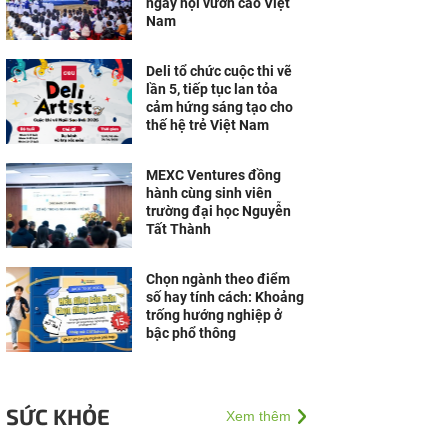
ngày hội vươn cao Việt
Nam
Deli tổ chức cuộc thi vẽ
lần 5, tiếp tục lan tỏa
cảm hứng sáng tạo cho
thế hệ trẻ Việt Nam
MEXC Ventures đồng
hành cùng sinh viên
trường đại học Nguyễn
Tất Thành
Chọn ngành theo điểm
số hay tính cách: Khoảng
trống hướng nghiệp ở
bậc phổ thông
SỨC KHỎE
Xem thêm