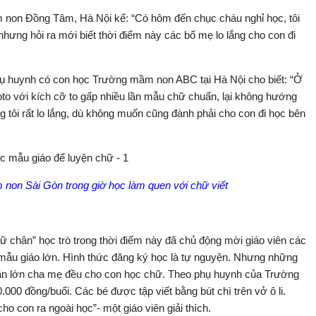
m non Đồng Tâm, Hà Nội kể: “Có hôm đến chục cháu nghỉ học, tôi
nhưng hỏi ra mới biết thời điểm này các bố mẹ lo lắng cho con đi
 phụ huynh có con học Trường mầm non ABC tại Hà Nội cho biết: “Ở
oto với kích cỡ to gấp nhiều lần mẫu chữ chuẩn, lại không hướng
ng tôi rất lo lắng, dù không muốn cũng đành phải cho con đi học bên
 non Sài Gòn trong giờ học làm quen với chữ viết
 chân” học trò trong thời điểm này đã chủ động mời giáo viên các
 mẫu giáo lớn. Hình thức đăng ký học là tự nguyện. Nhưng những
ần lớn cha mẹ đều cho con học chữ. Theo phụ huynh của Trường
000 đồng/buổi. Các bé được tập viết bằng bút chì trên vở ô li.
o con ra ngoài học”- một giáo viên giải thích.