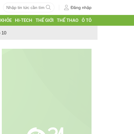
Đăng nhập
 KHỎE
HI-TECH
THẾ GIỚI
THỂ THAO
Ô TÔ
p 10