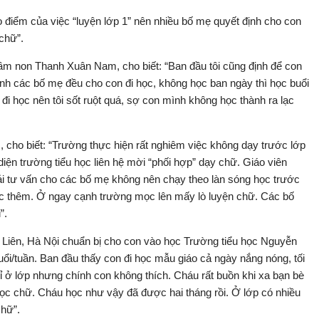
 điểm của việc “luyện lớp 1” nên nhiều bố mẹ quyết định cho con
 chữ”.
m non Thanh Xuân Nam, cho biết: “Ban đầu tôi cũng định để con
nh các bố mẹ đều cho con đi học, không học ban ngày thì học buổi
 đi học nên tôi sốt ruột quá, sợ con mình không học thành ra lạc
ho biết: “Trường thực hiện rất nghiêm việc không dạy trước lớp
diện trường tiểu học liên hệ mời “phối hợp” dạy chữ. Giáo viên
ải tư vấn cho các bố mẹ không nên chạy theo làn sóng học trước
ọc thêm. Ở ngay cạnh trường mọc lên mấy lò luyện chữ. Các bố
”.
ứ Liên, Hà Nội chuẩn bị cho con vào học Trường tiểu học Nguyễn
uổi/tuần. Ban đầu thấy con đi học mẫu giáo cả ngày nắng nóng, tối
hỉ ở lớp nhưng chính con không thích. Cháu rất buồn khi xa bạn bè
học chữ. Cháu học như vậy đã được hai tháng rồi. Ở lớp có nhiều
chữ”.