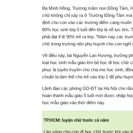
Bà Minh Hồng, Trường mầm non Đồng Tâm, Hà N
chữ không chỉ xảy ra ở Trường Đồng Tâm mà c
định cho con vào các trường điểm càng muốn co
80% học sinh lớp 5 tuổi đến lớp là nỗ lực lớn.
phải đạt tỉ lệ 90% trẻ ra lớp. “Năm nay các t
chữ trong trường nên phụ huynh cho con nghỉ 
Về điều này, bà Nguyễn Lan Hương, trưởng p
loạt học sinh mẫu giáo lớn bỏ học đi học chữ 
phục là tuyên truyền cho cha mẹ học sinh, đồn
chuẩn bị tâm thế cho trẻ vào lớp 1 để phụ huy
Lãnh đạo các phòng GD-ĐT tại Hà Nội cho rằn
hoàn thành mẫu giáo 5 tuổi mới được nhập học
học mẫu giáo vào thời điểm này.
TP.HCM: luyện chữ trước cả năm
Làn sóng cho con đi học chữ trước khi vào 