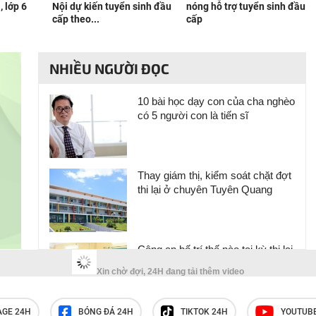
, lớp 6
Nội dự kiến tuyển sinh đầu
nóng hỗ trợ tuyển sinh đầu
cấp theo...
cấp
NHIỀU NGƯỜI ĐỌC
10 bài học dạy con của cha nghèo
có 5 người con là tiến sĩ
Thay giám thị, kiểm soát chặt đợt
thi lại ở chuyên Tuyên Quang
Công an bố trí thế nào tại kỳ thi lại
của 328 thí sinh chuyên Tuyên
Xin chờ đợi, 24H đang tải thêm video
Quang?
AGE 24H
BÓNG ĐÁ 24H
TIKTOK 24H
YOUTUB