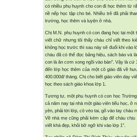
có nhiều phụ huynh cho con đi học thêm từ 
nề nếp học tập cho bé. Nhiều trẻ đã phải th
trường, học thêm và luyện ở nhà.
Chị M.N. phụ huynh có con đang học tại một 
viết chữ nhưng tôi thấy cháu chỉ viết theo k
không học trước thì sau này sẽ đuối khi vào l
cháu đã có thể đọc bảng hiệu, sách báo và làm
con là ăn cơm xong ngồi vào bàn”. Vậy là cứ 
đến lớp học thêm của một cô giáo đã về hưu
400.000đ/ tháng. Chị cho biết giáo viên dạy v
học theo sách giáo khoa lớp 1.
Tương tự, một phụ huynh có con học Trường 
cả năm nay tại nhà một giáo viên tiểu học, 
yên, phải tới lớp, cô véo tai, gõ vào tay cháu 
Về nhà mẹ cũng phải kèm cặp để cháu chịu h
viết khá đẹp, khỏi bỡ ngỡ khi vào lớp 1”.