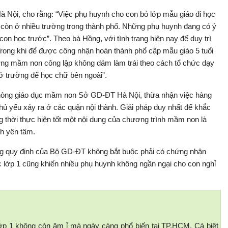
ội, cho rằng: “Việc phụ huynh cho con bỏ lớp mẫu giáo đi học
òn ở nhiều trường trong thành phố. Những phụ huynh đang có ý
n học trước”. Theo bà Hồng, với tình trạng hiện nay để duy trì
 Trong khi để được công nhận hoàn thành phổ cập mẫu giáo 5 tuổi
rường mầm non công lập không dám làm trái theo cách tổ chức dạy
ở trường để học chữ bên ngoài”.
hòng giáo dục mầm non Sở GD-ĐT Hà Nội, thừa nhận việc hàng
chủ yếu xảy ra ở các quận nội thành. Giải pháp duy nhất để khắc
g thời thực hiện tốt một nội dung của chương trình mầm non là
nh yên tâm.
g quy định của Bộ GD-ĐT không bắt buộc phải có chứng nhận
 lớp 1 cũng khiến nhiều phụ huynh không ngần ngại cho con nghỉ
lớp 1 không còn âm ỉ mà ngày càng phổ biến tại TP.HCM. Cá biệt