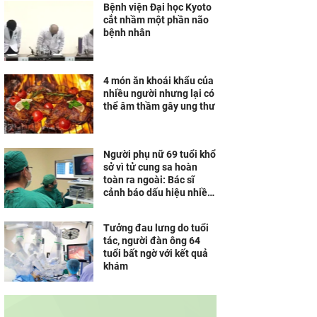
Bệnh viện Đại học Kyoto
cắt nhầm một phần não
bệnh nhân
4 món ăn khoái khẩu của
nhiều người nhưng lại có
thể âm thầm gây ung thư
Người phụ nữ 69 tuổi khổ
sở vì tử cung sa hoàn
toàn ra ngoài: Bác sĩ
cảnh báo dấu hiệu nhiều
người bỏ qua
Tưởng đau lưng do tuổi
tác, người đàn ông 64
tuổi bất ngờ với kết quả
khám