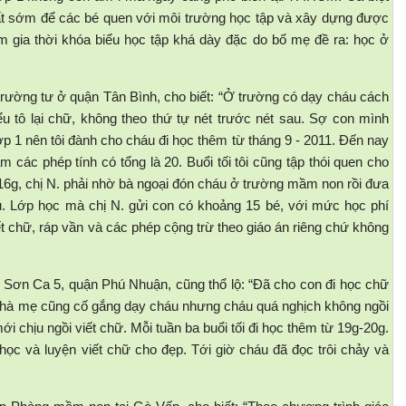
rất sớm để các bé quen với môi trường học tập và xây dựng được
am gia thời khóa biểu học tập khá dày đặc do bố mẹ đề ra: học ở
trường tư ở quận Tân Bình, cho biết: “Ở trường có dạy cháu cách
iểu tô lại chữ, không theo thứ tự nét trước nét sau. Sợ con mình
ớp 1 nên tôi đành cho cháu đi học thêm từ tháng 9 - 2011. Đến nay
 các phép tính có tổng là 20. Buổi tối tôi cũng tập thói quen cho
16g, chị N. phải nhờ bà ngoại đón cháu ở trường mầm non rồi đưa
. Lớp học mà chị N. gửi con có khoảng 15 bé, với mức học phí
iết chữ, ráp vần và các phép cộng trừ theo giáo án riêng chứ không
Sơn Ca 5, quận Phú Nhuận, cũng thổ lộ: “Đã cho con đi học chữ
ở nhà mẹ cũng cố gắng dạy cháu nhưng cháu quá nghịch không ngồi
mới chịu ngồi viết chữ. Mỗi tuần ba buổi tối đi học thêm từ 19g-20g.
ọc và luyện viết chữ cho đẹp. Tới giờ cháu đã đọc trôi chảy và