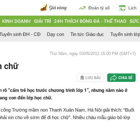
Đoán tỷ số
Lịch
KINH DOANH
GIẢI TRÍ
24H THÍCH BÓNG ĐÁ - THỂ THAO
SỨC
Tuyển sinh ĐH - CĐ
Dạy con
Tin tức Giáo dục
Tuyển sinh lớ
Thứ Năm, ngày 03/05/2012 15:00 PM (GMT+7)
n chữ
LƯU BÀI
CHIA SẺ
rõ “cấm trẻ học trước chương trình lớp 1”, nhưng năm nào ở
mang con đến lớp học chữ.
c cổng Trường mầm non Thanh Xuân Nam, Hà Nội giải thích: “Buổi
hải xin cho về sớm để đi học chữ”. Nhiều cháu mẫu giáo bỏ lớp