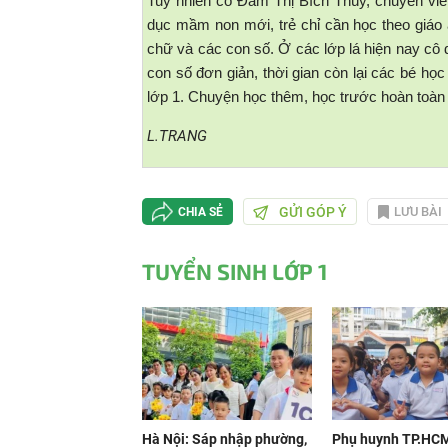
Tuy nhiên cô Đàm Thị Bích Thúy, chuyên viê
dục mầm non mới, trẻ chỉ cần học theo giáo 
chữ và các con số. Ở các lớp lá hiện nay cô 
con số đơn giản, thời gian còn lại các bé họ
lớp 1. Chuyện học thêm, học trước hoàn toàn 
L.TRANG
GỬI GÓP Ý
LƯU BÀI
CHIA SẺ
TUYỂN SINH LỚP 1
Hà Nội: Sáp nhập phường,
Phụ huynh TP.HC