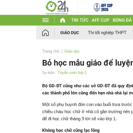
TIN TỨC
AFF CUP
BÓNG ĐÁ
Thi tốt nghiệp THPT
GIÁO DỤC
Trang chủ
Giáo dục
Bỏ học mẫu giáo để luyệ
Tuyển sinh lớp 1
Sự kiện:
Bộ GD-ĐT cũng như các sở GD-ĐT đã quy định 
các thành phố lớn cũng đến hẹn nhà nhà lại 
Một số phụ huynh đón con vào buổi trưa trướ
chiều cháu học chữ ở nhà cô gần trường nên p
để đi học chữ tháng 9 tới sẽ vào lớp 1.
Không học chữ cũng lạc lõng