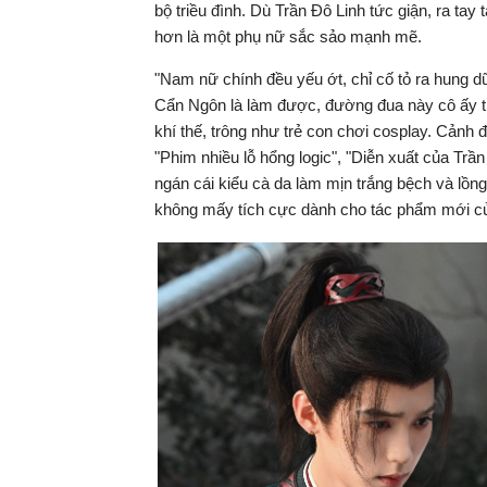
bộ triều đình. Dù Trần Đô Linh tức giận, ra ta
hơn là một phụ nữ sắc sảo mạnh mẽ.
"Nam nữ chính đều yếu ớt, chỉ cố tỏ ra hung d
Cẩn Ngôn là làm được, đường đua này cô ấy t
khí thế, trông như trẻ con chơi cosplay. Cảnh
"Phim nhiều lỗ hổng logic", "Diễn xuất của Trần
ngán cái kiểu cà da làm mịn trắng bệch và lồn
không mấy tích cực dành cho tác phẩm mới củ