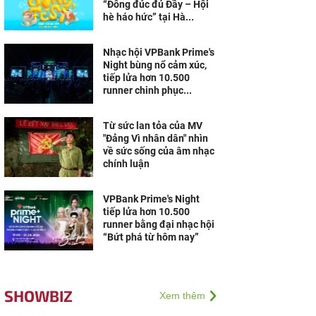
“Đông đúc đủ Đầy – Hội
hè háo hức” tại Hà...
Nhạc hội VPBank Prime's
Night bùng nổ cảm xúc,
tiếp lửa hơn 10.500
runner chinh phục...
Từ sức lan tỏa của MV
"Đảng Vì nhân dân" nhìn
về sức sống của âm nhạc
chính luận
VPBank Prime's Night
tiếp lửa hơn 10.500
runner bằng đại nhạc hội
“Bứt phá từ hôm nay”
SHOWBIZ
Xem thêm