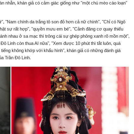
y tàn nhẫn, khán giả có cảm giác giống như "một chú mèo cào loạn"
ữ", "Nam chính da trắng tô son đỏ hơn cả nữ chính", "Chỉ có Ngô
hật sự rất hợp", "quyền mưu em bé", "Cảnh đăng cơ quay thiếu
 đánh nhau ở sa mạc thì trông cái sự ghép phông xanh rõ mồn một",
 Đô Linh còn thua AI nữa", "Xem được 10 phút thì tắt luôn, quá
g tiếng không khớp với khẩu hình", khán giả có những đánh giá
a Trần Đô Linh.