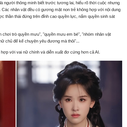
à người thông minh biết trước tương lai, hiểu rõ thời cuộc nhưng
i. Các nhân vật đều có gương mặt non trẻ không hợp với nội dung
ợc thần thái đứng trên đỉnh cao quyền lực, nắm quyền sinh sát
con chơi trò quyền mưu", "quyền mưu em bé", "nhóm nhân vật
i nữ chủ để kể chuyện yêu đương mà thôi"...
 hợp với vai nữ chính và diễn xuất đơ cứng hơn cả AI.