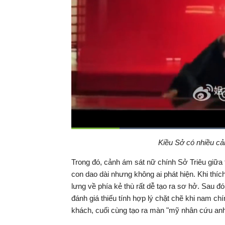
Thời
0:08
/
Duration
0:53
Kiều Sở có nhiều cản
Tạm
dừng
Backward
Forward
gian
Trong đó, cảnh ám sát nữ chính Sở Triêu giữa 
con dao dài nhưng không ai phát hiện. Khi thí
hiện
lưng về phía kẻ thù rất dễ tạo ra sơ hở. Sau đ
đánh giá thiếu tính hợp lý chặt chẽ khi nam chí
tại
khách, cuối cùng tạo ra màn "mỹ nhân cứu an