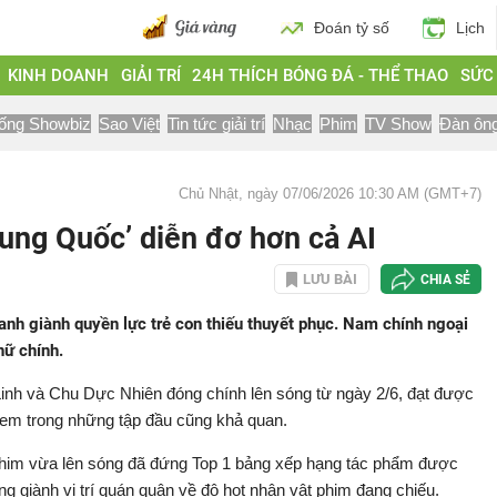
Đoán tỷ số
Lịch
KINH DOANH
GIẢI TRÍ
24H THÍCH BÓNG ĐÁ - THỂ THAO
SỨC
ống Showbiz
Sao Việt
Tin tức giải trí
Nhạc
Phim
TV Show
Đàn ôn
Chủ Nhật, ngày 07/06/2026 10:30 AM (GMT+7)
rung Quốc’ diễn đơ hơn cả AI
LƯU BÀI
CHIA SẺ
tranh giành quyền lực trẻ con thiếu thuyết phục. Nam chính ngoại
nữ chính.
inh và Chu Dực Nhiên đóng chính lên sóng từ ngày 2/6, đạt được
t xem trong những tập đầu cũng khả quan.
phim vừa lên sóng đã đứng Top 1 bảng xếp hạng tác phẩm được
g giành vị trí quán quân về độ hot nhân vật phim đang chiếu.