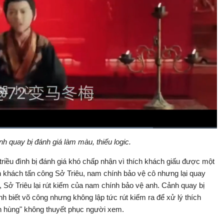
Đã
tải
:
h quay bị đánh giá làm màu, thiếu logic.
Bật
Toàn
82.76%
Backward
âm
màn
thanh
hình
triều đình bị đánh giá khó chấp nhận vì thích khách giấu được một
ch khách tấn công Sở Triêu, nam chính bảo vệ cô nhưng lại quay
ó, Sở Triêu lại rút kiếm của nam chính bảo vệ anh. Cảnh quay bị
nh biết võ công nhưng không lập tức rút kiếm ra để xử lý thích
h hùng" không thuyết phục người xem.