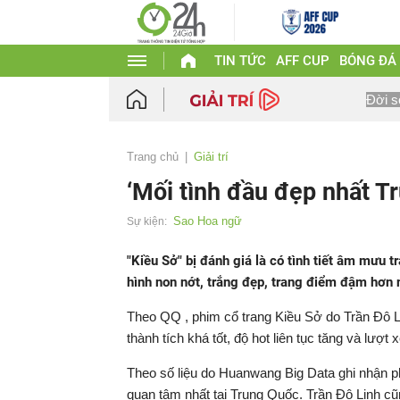
TIN TỨC
AFF CUP
BÓNG ĐÁ
Đời s
Trang chủ
Giải trí
‘Mối tình đầu đẹp nhất T
Sao Hoa ngữ
Sự kiện:
"Kiều Sở" bị đánh giá là có tình tiết âm mưu 
hình non nớt, trắng đẹp, trang điểm đậm hơn 
Theo QQ , phim cổ trang Kiều Sở do Trần Đô L
thành tích khá tốt, độ hot liên tục tăng và lượ
Theo số liệu do Huanwang Big Data ghi nhận 
quan tâm nhất tại Trung Quốc. Trần Đô Linh cũn