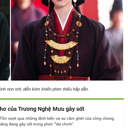
hình non nớt, diễn kém khiến phim thiếu hấp dẫn.
hơ của Trương Nghệ Mưu gây sốt
Tồn vượt qua những định kiến và sự căm ghét của công chúng,
năng đang gây sốt trong phim "Vai chính".