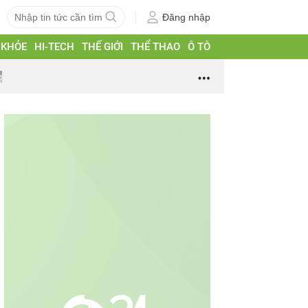
Đăng nhập
 KHỎE
HI-TECH
THẾ GIỚI
THỂ THAO
Ô TÔ
g