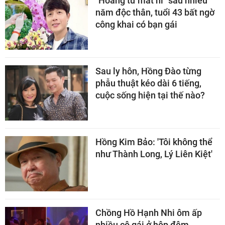
"Hoàng tử mắt hí" sau nhiều
năm độc thân, tuổi 43 bất ngờ
công khai có bạn gái
Sau ly hôn, Hồng Đào từng
phẫu thuật kéo dài 6 tiếng,
cuộc sống hiện tại thế nào?
Hồng Kim Bảo: 'Tôi không thể
như Thành Long, Lý Liên Kiệt'
Chồng Hồ Hạnh Nhi ôm ấp
nhiều cô gái ở hộp đêm