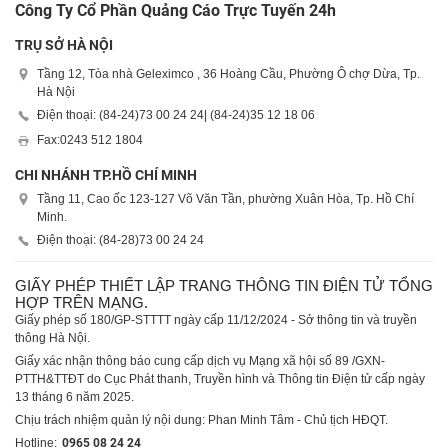
Công Ty Cổ Phần Quảng Cáo Trực Tuyến 24h
TRỤ SỞ HÀ NỘI
Tầng 12, Tòa nhà Geleximco , 36 Hoàng Cầu, Phường Ô chợ Dừa, Tp.
Hà Nội
Điện thoại: (84-24)
73 00 24 24
| (84-24)
35 12 18 06
Fax:
0243 512 1804
CHI NHÁNH TP.HỒ CHÍ MINH
Tầng 11, Cao ốc 123-127 Võ Văn Tần, phường Xuân Hòa, Tp. Hồ Chí
Minh.
Điện thoại: (84-28)
73 00 24 24
GIẤY PHÉP THIẾT LẬP TRANG THÔNG TIN ĐIỆN TỬ TỔNG
HỢP TRÊN MẠNG.
Giấy phép số 180/GP-STTTT ngày cấp 11/12/2024 - Sở thông tin và truyền
thông Hà Nội.
Giấy xác nhận thông báo cung cấp dịch vụ Mạng xã hội số 89 /GXN-
PTTH&TTĐT do Cục Phát thanh, Truyền hình và Thông tin Điện tử cấp ngày
13 tháng 6 năm 2025.
Chịu trách nhiệm quản lý nội dung: Phan Minh Tâm - Chủ tịch HĐQT.
Hotline:
0965 08 24 24