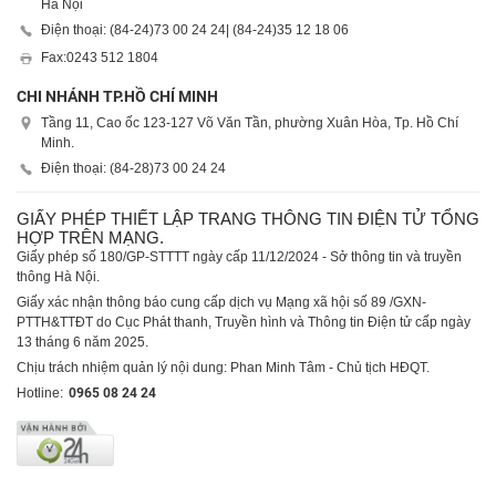
Hà Nội
Điện thoại: (84-24)
73 00 24 24
| (84-24)
35 12 18 06
Fax:
0243 512 1804
CHI NHÁNH TP.HỒ CHÍ MINH
Tầng 11, Cao ốc 123-127 Võ Văn Tần, phường Xuân Hòa, Tp. Hồ Chí
Minh.
Điện thoại: (84-28)
73 00 24 24
GIẤY PHÉP THIẾT LẬP TRANG THÔNG TIN ĐIỆN TỬ TỔNG
HỢP TRÊN MẠNG.
Giấy phép số 180/GP-STTTT ngày cấp 11/12/2024 - Sở thông tin và truyền
thông Hà Nội.
Giấy xác nhận thông báo cung cấp dịch vụ Mạng xã hội số 89 /GXN-
PTTH&TTĐT do Cục Phát thanh, Truyền hình và Thông tin Điện tử cấp ngày
13 tháng 6 năm 2025.
Chịu trách nhiệm quản lý nội dung: Phan Minh Tâm - Chủ tịch HĐQT.
Hotline:
0965 08 24 24