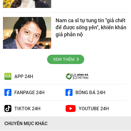
Nam ca sĩ tự tung tin "giả chết
để được sống yên", khiến khán
giả phẫn nộ
XEM THÊM
APP 24H
FANPAGE 24H
BÓNG ĐÁ 24H
TIKTOK 24H
YOUTUBE 24H
CHUYÊN MỤC KHÁC