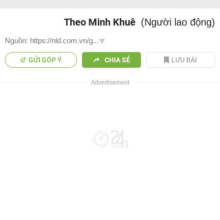
Theo Minh Khuê
(Người lao động)
Nguồn: https://nld.com.vn/g...
GỬI GÓP Ý
CHIA SẺ
LƯU BÀI