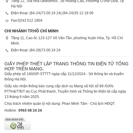
Tầng 12, Tòa nhà Geleximco , 36 Hoàng Cầu, Phường Ô chợ Dừa, Tp.
Hà Nội
Điện thoại: (84-24)
73 00 24 24
| (84-24)
35 12 18 06
Fax:
0243 512 1804
CHI NHÁNH TP.HỒ CHÍ MINH
Tầng 11, Cao ốc 123-127 Võ Văn Tần, phường Xuân Hòa, Tp. Hồ Chí
Minh.
Điện thoại: (84-28)
73 00 24 24
GIẤY PHÉP THIẾT LẬP TRANG THÔNG TIN ĐIỆN TỬ TỔNG
HỢP TRÊN MẠNG.
Giấy phép số 180/GP-STTTT ngày cấp 11/12/2024 - Sở thông tin và truyền
thông Hà Nội.
Giấy xác nhận thông báo cung cấp dịch vụ Mạng xã hội số 89 /GXN-
PTTH&TTĐT do Cục Phát thanh, Truyền hình và Thông tin Điện tử cấp ngày
13 tháng 6 năm 2025.
Chịu trách nhiệm quản lý nội dung: Phan Minh Tâm - Chủ tịch HĐQT.
Hotline:
0965 08 24 24