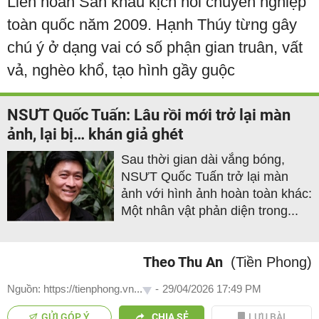
Liên hoan Sân khấu kịch nói chuyên nghiệp
toàn quốc năm 2009. Hạnh Thúy từng gây
chú ý ở dạng vai có số phận gian truân, vất
vả, nghèo khổ, tạo hình gầy guộc
NSƯT Quốc Tuấn: Lâu rồi mới trở lại màn
ảnh, lại bị… khán giả ghét
Sau thời gian dài vắng bóng,
NSƯT Quốc Tuấn trở lại màn
ảnh với hình ảnh hoàn toàn khác:
Một nhân vật phản diện trong...
Theo Thu An
(Tiền Phong)
Nguồn: https://tienphong.vn...
-
29/04/2026 17:49 PM
GỬI GÓP Ý
CHIA SẺ
LƯU BÀI