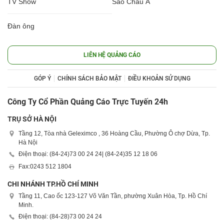
TV Show
Sao Châu Á
Đàn ông
LIÊN HỆ QUẢNG CÁO
GÓP Ý
CHÍNH SÁCH BẢO MẬT
ĐIỀU KHOẢN SỬ DỤNG
Công Ty Cổ Phần Quảng Cáo Trực Tuyến 24h
TRỤ SỞ HÀ NỘI
Tầng 12, Tòa nhà Geleximco , 36 Hoàng Cầu, Phường Ô chợ Dừa, Tp.
Hà Nội
Điện thoại: (84-24)
73 00 24 24
| (84-24)
35 12 18 06
Fax:
0243 512 1804
CHI NHÁNH TP.HỒ CHÍ MINH
Tầng 11, Cao ốc 123-127 Võ Văn Tần, phường Xuân Hòa, Tp. Hồ Chí
Minh.
Điện thoại: (84-28)
73 00 24 24