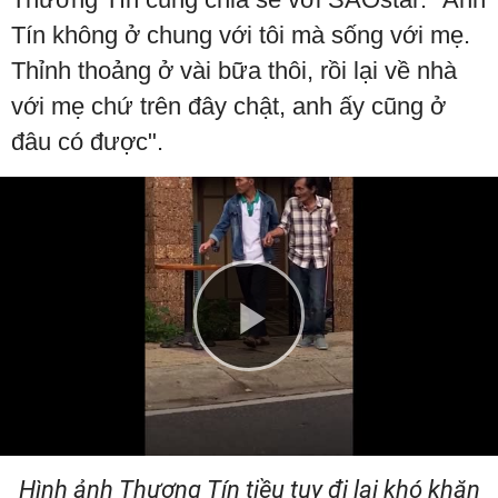
Tín không ở chung với tôi mà sống với mẹ.
Thỉnh thoảng ở vài bữa thôi, rồi lại về nhà
với mẹ chứ trên đây chật, anh ấy cũng ở
đâu có được".
Play
Video
Hình ảnh Thương Tín tiều tuỵ đi lại khó khăn