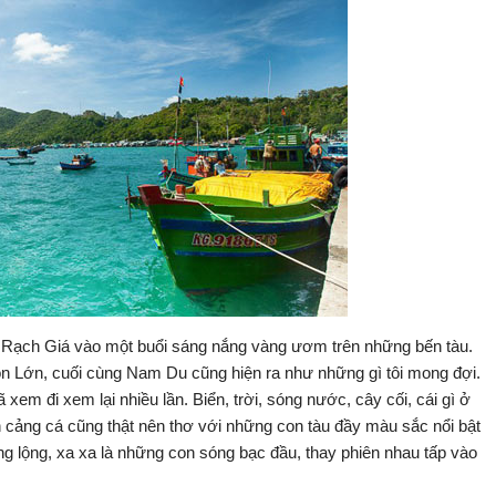
àu Rạch Giá vào một buổi sáng nắng vàng ươm trên những bến tàu.
òn Lớn, cuối cùng Nam Du cũng hiện ra như những gì tôi mong đợi.
xem đi xem lại nhiều lần. Biển, trời, sóng nước, cây cối, cái gì ở
cảng cá cũng thật nên thơ với những con tàu đầy màu sắc nổi bật
lồng lộng, xa xa là những con sóng bạc đầu, thay phiên nhau tấp vào