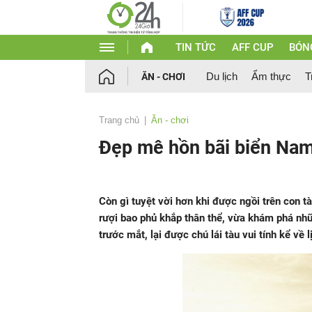
TIN TỨC
AFF CUP
BÓN
Du lịch
Ẩm thực
T
ĂN - CHƠI
Trang chủ
Ăn - chơi
Đẹp mê hồn bãi biển Na
Còn gì tuyệt vời hơn khi được ngồi trên con t
rượi bao phủ khắp thân thể, vừa khám phá nhữ
trước mắt, lại được chú lái tàu vui tính kể về