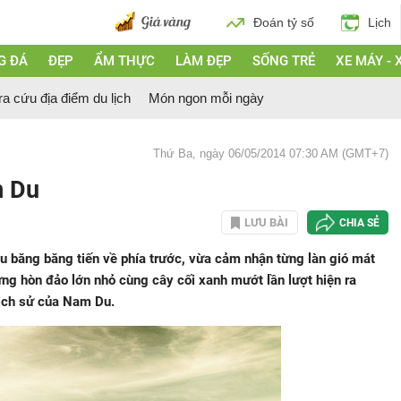
Đoán tỷ số
Lịch
G ĐÁ
ĐẸP
ẨM THỰC
LÀM ĐẸP
SỐNG TRẺ
XE MÁY - 
ra cứu địa điểm du lịch
Món ngon mỗi ngày
Thứ Ba, ngày 06/05/2014 07:30 AM (GMT+7)
m Du
LƯU BÀI
CHIA SẺ
àu băng băng tiến về phía trước, vừa cảm nhận từng làn gió mát
ng hòn đảo lớn nhỏ cùng cây cối xanh mướt lần lượt hiện ra
 lịch sử của Nam Du.