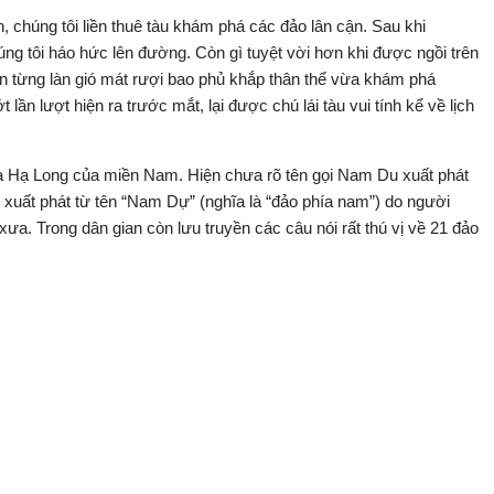
chúng tôi liền thuê tàu khám phá các đảo lân cận. Sau khi
ng tôi háo hức lên đường. Còn gì tuyệt vời hơn khi được ngồi trên
ận từng làn gió mát rượi bao phủ khắp thân thể vừa khám phá
ần lượt hiện ra trước mắt, lại được chú lái tàu vui tính kể về lịch
à Hạ Long của miền Nam. Hiện chưa rõ tên gọi Nam Du xuất phát
xuất phát từ tên “Nam Dự” (nghĩa là “đảo phía nam”) do người
xưa. Trong dân gian còn lưu truyền các câu nói rất thú vị về 21 đảo