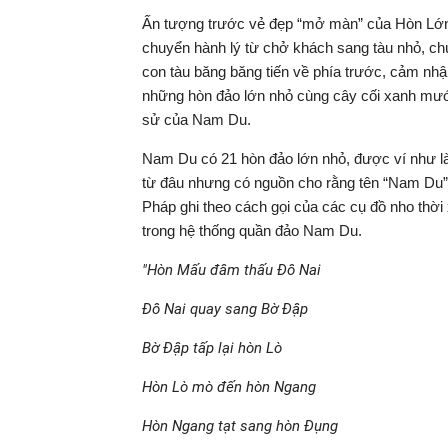
Ấn tượng trước vẻ đẹp “mở màn” của Hòn Lớn, 
chuyển hành lý từ chở khách sang tàu nhỏ, chú
con tàu băng băng tiến về phía trước, cảm nh
những hòn đảo lớn nhỏ cùng cây cối xanh mướt l
sử của Nam Du.
Nam Du có 21 hòn đảo lớn nhỏ, được ví như l
từ đâu nhưng có nguồn cho rằng tên “Nam Du” 
Pháp ghi theo cách gọi của các cụ đồ nho thời 
trong hệ thống quần đảo Nam Du.
"Hòn Mấu đâm thấu Đô Nai
Đô Nai quay sang Bờ Đập
Bờ Đập tấp lại hòn Lò
Hòn Lò mò đến hòn Ngang
Hòn Ngang tạt sang hòn Đụng