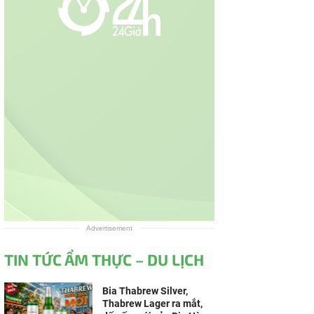
Advertisement
TIN TỨC ẨM THỰC – DU LỊCH
Bia Thabrew Silver,
Thabrew Lager ra mắt,