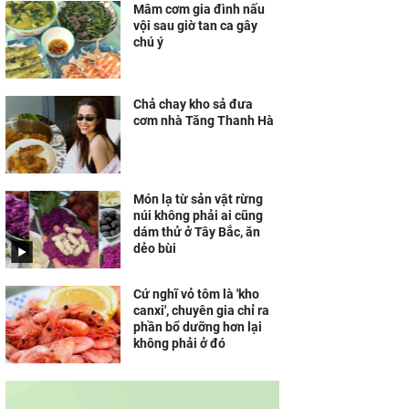
Mâm cơm gia đình nấu
vội sau giờ tan ca gây
chú ý
Chả chay kho sả đưa
cơm nhà Tăng Thanh Hà
Món lạ từ sản vật rừng
núi không phải ai cũng
dám thử ở Tây Bắc, ăn
dẻo bùi
Cứ nghĩ vỏ tôm là 'kho
canxi', chuyên gia chỉ ra
phần bổ dưỡng hơn lại
không phải ở đó