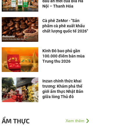
dấu ấn mới của Bia Hà
Nội – Thanh Hóa
Cà phê ZeMor - "Sản
phẩm cà phê xuất khẩu
chất lượng quốc tế 2026"
Kinh Đô bao phủ gần
100.000 điểm bán mùa
Trung thu 2026
Inzan chính thức khai
trương: Khám phá thế
giới ẩm thực Nhật Bản
giữa lòng Thủ đô
ẨM THỰC
Xem thêm