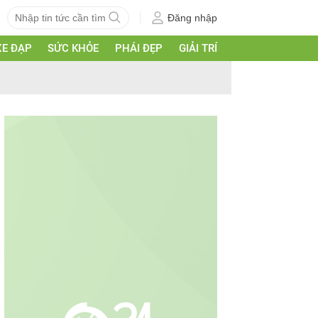
Đăng nhập
XE ĐẠP
SỨC KHỎE
PHÁI ĐẸP
GIẢI TRÍ