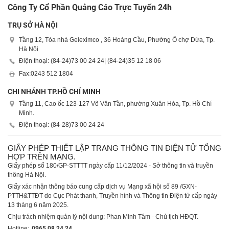
Công Ty Cổ Phần Quảng Cáo Trực Tuyến 24h
TRỤ SỞ HÀ NỘI
Tầng 12, Tòa nhà Geleximco , 36 Hoàng Cầu, Phường Ô chợ Dừa, Tp.
Hà Nội
Điện thoại: (84-24)
73 00 24 24
| (84-24)
35 12 18 06
Fax:
0243 512 1804
CHI NHÁNH TP.HỒ CHÍ MINH
Tầng 11, Cao ốc 123-127 Võ Văn Tần, phường Xuân Hòa, Tp. Hồ Chí
Minh.
Điện thoại: (84-28)
73 00 24 24
GIẤY PHÉP THIẾT LẬP TRANG THÔNG TIN ĐIỆN TỬ TỔNG
HỢP TRÊN MẠNG.
Giấy phép số 180/GP-STTTT ngày cấp 11/12/2024 - Sở thông tin và truyền
thông Hà Nội.
Giấy xác nhận thông báo cung cấp dịch vụ Mạng xã hội số 89 /GXN-
PTTH&TTĐT do Cục Phát thanh, Truyền hình và Thông tin Điện tử cấp ngày
13 tháng 6 năm 2025.
Chịu trách nhiệm quản lý nội dung: Phan Minh Tâm - Chủ tịch HĐQT.
Hotline:
0965 08 24 24