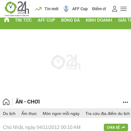
 vàng
Lịch
Tin mới
AFF Cup
Điểm chuẩn 2026
TIN TỨC
AFF CUP
BÓNG ĐÁ
KINH DOANH
GIẢI T
ĂN - CHƠI
Du lịch
Ẩm thực
Món ngon mỗi ngày
Tra cứu địa điểm du lịch
Chủ Nhật, ngày 04/11/2012 00:10 AM
CHIA SẺ