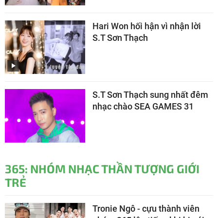
Hari Won hối hận vì nhận lời
S.T Sơn Thạch
S.T Sơn Thạch sung nhất đêm
nhạc chào SEA GAMES 31
365: NHÓM NHẠC THẦN TƯỢNG GIỚI
TRẺ
Tronie Ngô - cựu thành viên