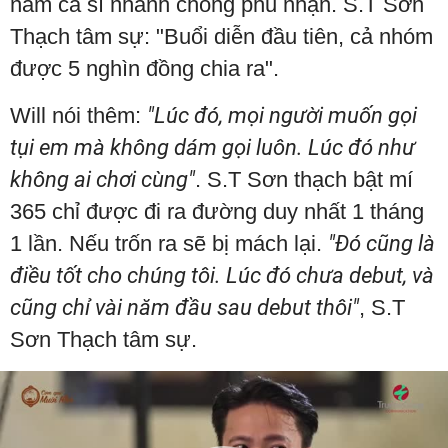
nam ca sĩ nhanh chóng phủ nhận. S.T Sơn
Thạch tâm sự: "Buổi diễn đầu tiên, cả nhóm
được 5 nghìn đồng chia ra".
Will nói thêm:
"Lúc đó, mọi người muốn gọi
tụi em mà không dám gọi luôn. Lúc đó như
không ai chơi cùng"
. S.T Sơn thạch bật mí
365 chỉ được đi ra đường duy nhất 1 tháng
1 lần. Nếu trốn ra sẽ bị mách lại.
"Đó cũng là
điều tốt cho chúng tôi. Lúc đó chưa debut, và
cũng chỉ vài năm đầu sau debut thôi"
, S.T
Sơn Thạch tâm sự.