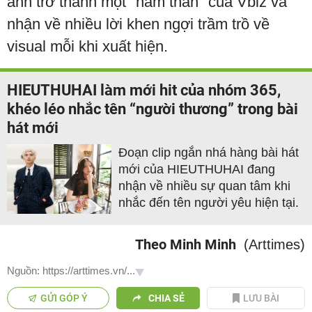
anh trở thành một "nam thần" của Vbiz và
nhận về nhiều lời khen ngợi trầm trồ về
visual mỗi khi xuất hiện.
HIEUTHUHAI làm mới hit của nhóm 365,
khéo léo nhắc tên “người thương” trong bài
hát mới
Đoạn clip ngắn nhá hàng bài hát
mới của HIEUTHUHAI đang
nhận về nhiều sự quan tâm khi
nhắc đến tên người yêu hiện tại.
Theo Minh Minh
(Arttimes)
Nguồn: https://arttimes.vn/...
GỬI GÓP Ý
CHIA SẺ
LƯU BÀI