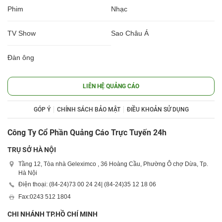
Phim
Nhạc
TV Show
Sao Châu Á
Đàn ông
LIÊN HỆ QUẢNG CÁO
GÓP Ý
CHÍNH SÁCH BẢO MẬT
ĐIỀU KHOẢN SỬ DỤNG
Công Ty Cổ Phần Quảng Cáo Trực Tuyến 24h
TRỤ SỞ HÀ NỘI
Tầng 12, Tòa nhà Geleximco , 36 Hoàng Cầu, Phường Ô chợ Dừa, Tp.
Hà Nội
Điện thoại: (84-24)
73 00 24 24
| (84-24)
35 12 18 06
Fax:
0243 512 1804
CHI NHÁNH TP.HỒ CHÍ MINH