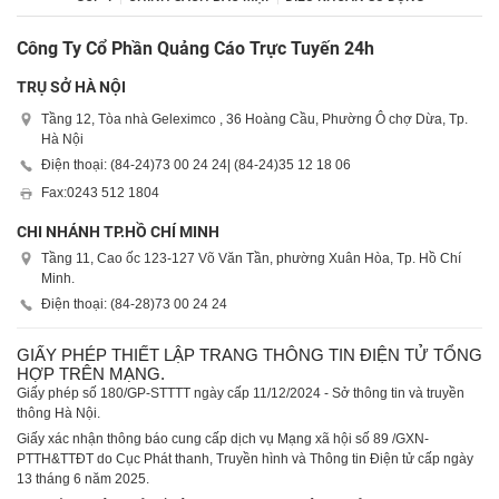
Công Ty Cổ Phần Quảng Cáo Trực Tuyến 24h
TRỤ SỞ HÀ NỘI
Tầng 12, Tòa nhà Geleximco , 36 Hoàng Cầu, Phường Ô chợ Dừa, Tp.
Hà Nội
Điện thoại: (84-24)
73 00 24 24
| (84-24)
35 12 18 06
Fax:
0243 512 1804
CHI NHÁNH TP.HỒ CHÍ MINH
Tầng 11, Cao ốc 123-127 Võ Văn Tần, phường Xuân Hòa, Tp. Hồ Chí
Minh.
Điện thoại: (84-28)
73 00 24 24
GIẤY PHÉP THIẾT LẬP TRANG THÔNG TIN ĐIỆN TỬ TỔNG
HỢP TRÊN MẠNG.
Giấy phép số 180/GP-STTTT ngày cấp 11/12/2024 - Sở thông tin và truyền
thông Hà Nội.
Giấy xác nhận thông báo cung cấp dịch vụ Mạng xã hội số 89 /GXN-
PTTH&TTĐT do Cục Phát thanh, Truyền hình và Thông tin Điện tử cấp ngày
13 tháng 6 năm 2025.