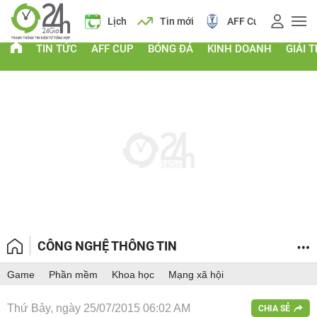
 vàng
Lịch
Tin mới
AFF Cup
Điểm chuẩn 2026
TIN TỨC
AFF CUP
BÓNG ĐÁ
KINH DOANH
GIẢI T
CÔNG NGHỆ THÔNG TIN
Game
Phần mềm
Khoa học
Mạng xã hội
Thứ Bảy, ngày 25/07/2015 06:02 AM
CHIA SẺ