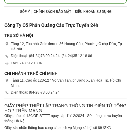
GÓP Ý
CHÍNH SÁCH BẢO MẬT
ĐIỀU KHOẢN SỬ DỤNG
Công Ty Cổ Phần Quảng Cáo Trực Tuyến 24h
TRỤ SỞ HÀ NỘI
Tầng 12, Tòa nhà Geleximco , 36 Hoàng Cầu, Phường Ô chợ Dừa, Tp.
Hà Nội
Điện thoại: (84-24)
73 00 24 24
| (84-24)
35 12 18 06
Fax:
0243 512 1804
CHI NHÁNH TP.HỒ CHÍ MINH
Tầng 11, Cao ốc 123-127 Võ Văn Tần, phường Xuân Hòa, Tp. Hồ Chí
Minh.
Điện thoại: (84-28)
73 00 24 24
GIẤY PHÉP THIẾT LẬP TRANG THÔNG TIN ĐIỆN TỬ TỔNG
HỢP TRÊN MẠNG.
Giấy phép số 180/GP-STTTT ngày cấp 11/12/2024 - Sở thông tin và truyền
thông Hà Nội.
Giấy xác nhận thông báo cung cấp dịch vụ Mạng xã hội số 89 /GXN-