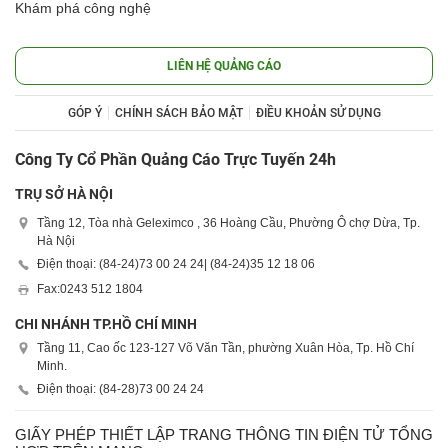
Khám phá công nghệ
LIÊN HỆ QUẢNG CÁO
GÓP Ý
CHÍNH SÁCH BẢO MẬT
ĐIỀU KHOẢN SỬ DỤNG
Công Ty Cổ Phần Quảng Cáo Trực Tuyến 24h
TRỤ SỞ HÀ NỘI
Tầng 12, Tòa nhà Geleximco , 36 Hoàng Cầu, Phường Ô chợ Dừa, Tp.
Hà Nội
Điện thoại: (84-24)
73 00 24 24
| (84-24)
35 12 18 06
Fax:
0243 512 1804
CHI NHÁNH TP.HỒ CHÍ MINH
Tầng 11, Cao ốc 123-127 Võ Văn Tần, phường Xuân Hòa, Tp. Hồ Chí
Minh.
Điện thoại: (84-28)
73 00 24 24
GIẤY PHÉP THIẾT LẬP TRANG THÔNG TIN ĐIỆN TỬ TỔNG