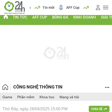
 vàng
Lịch
Tin mới
AFF Cup
Giá vàng
TIN TỨC
AFF CUP
BÓNG ĐÁ
KINH DOANH
GIẢI T
CÔNG NGHỆ THÔNG TIN
Game
Phần mềm
Khoa học
Mạng xã hội
Thứ Bảy, ngày 26/04/2025 15:00 PM
CHIA SẺ