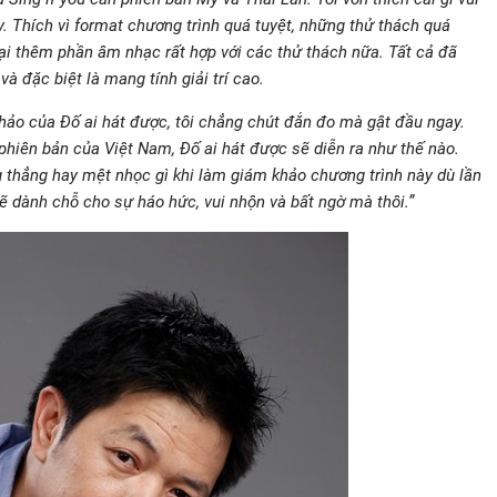
y. Thích vì format chương trình quá tuyệt, những thử thách quá
ại thêm phần âm nhạc rất hợp với các thử thách nữa. Tất cả đã
và đặc biệt là mang tính giải trí cao.
khảo của Đố ai hát được, tôi chẳng chút đắn đo mà gật đầu ngay.
hiên bản của Việt Nam, Đố ai hát được sẽ diễn ra như thế nào.
g thẳng hay mệt nhọc gì khi làm giám khảo chương trình này dù lần
sẽ dành chỗ cho sự háo hức, vui nhộn và bất ngờ mà thôi.”