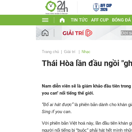
TIN TỨC
AFF CUP
BÓNG ĐÁ
Đời s
Trang chủ
Giải trí
Nhạc
Thái Hòa lần đầu ngồi "g
Nam diễn viên sẽ là giám khảo đầu tiên trong 
you can" nổi tiếng thế giới.
“Đố ai hát được”
là phiên bản dành cho khán giả
Sing if you can
.
Với phiên bản Việt hoá này, lần đầu tiên khán 
người nổi tiếng bị “buộc” phải hát hết mình n