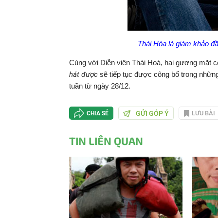
Thái Hòa là giám khảo đầ
Cùng với Diễn viên Thái Hoà, hai gương mặt cò
hát được
sẽ tiếp tục được công bố trong những
tuần từ ngày 28/12.
GỬI GÓP Ý
LƯU BÀI
CHIA SẺ
TIN LIÊN QUAN