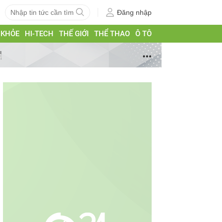
Đăng nhập
 KHỎE
HI-TECH
THẾ GIỚI
THỂ THAO
Ô TÔ
g