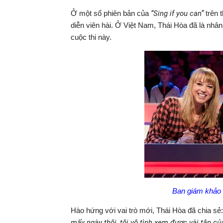
Ở một số phiên bản của
“Sing if you can”
trên 
diễn viên hài. Ở Việt Nam, Thái Hòa đã là nhâ
cuộc thi này.
Ban giám khảo 
Hào hứng với vai trò mới, Thái Hòa đã chia sẻ:
mấy ngày thôi, tôi vô tình xem được vài tập của