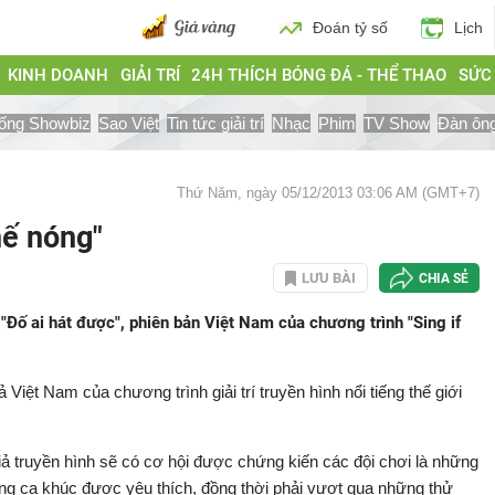
Đoán tỷ số
Lịch
KINH DOANH
GIẢI TRÍ
24H THÍCH BÓNG ĐÁ - THỂ THAO
SỨC
ống Showbiz
Sao Việt
Tin tức giải trí
Nhạc
Phim
TV Show
Đàn ôn
Thứ Năm, ngày 05/12/2013 03:06 AM (GMT+7)
hế nóng"
LƯU BÀI
CHIA SẺ
"Đố ai hát được", phiên bản Việt Nam của chương trình "Sing if
 Việt Nam của chương trình giải trí truyền hình nổi tiếng thế giới
giả truyền hình sẽ có cơ hội được chứng kiến các đội chơi là những
hững ca khúc được yêu thích, đồng thời phải vượt qua những thử