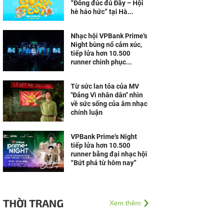
“Đông đúc đủ Đầy – Hội
hè háo hức” tại Hà...
Nhạc hội VPBank Prime's
Night bùng nổ cảm xúc,
tiếp lửa hơn 10.500
runner chinh phục...
Từ sức lan tỏa của MV
"Đảng Vì nhân dân" nhìn
về sức sống của âm nhạc
chính luận
VPBank Prime's Night
tiếp lửa hơn 10.500
runner bằng đại nhạc hội
“Bứt phá từ hôm nay”
THỜI TRANG
Xem thêm