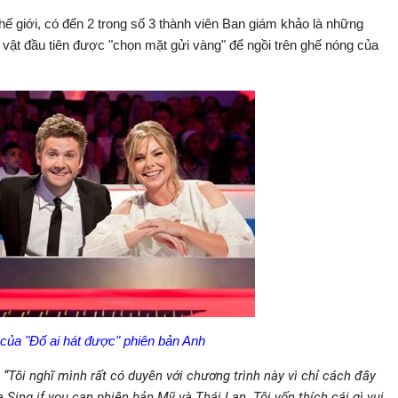
thế giới, có đến 2 trong số 3 thành viên Ban giám khảo là những
n vật đầu tiên được "chọn mặt gửi vàng" để ngồi trên ghế nóng của
của "Đố ai hát được" phiên bản Anh
“Tôi nghĩ mình rất có duyên với chương trình này vì chỉ cách đây
 Sing if you can phiên bản Mỹ và Thái Lan. Tôi vốn thích cái gì vui