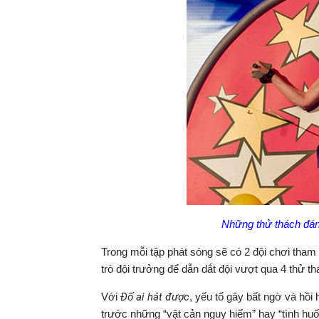
Những thử thách đán
Trong mỗi tập phát sóng sẽ có 2 đội chơi tham 
trò đội trưởng để dẫn dắt đội vượt qua 4 thử t
Với
Đố ai hát được
, yếu tố gây bất ngờ và hồi
trước những “vật cản nguy hiểm” hay “tình huốn