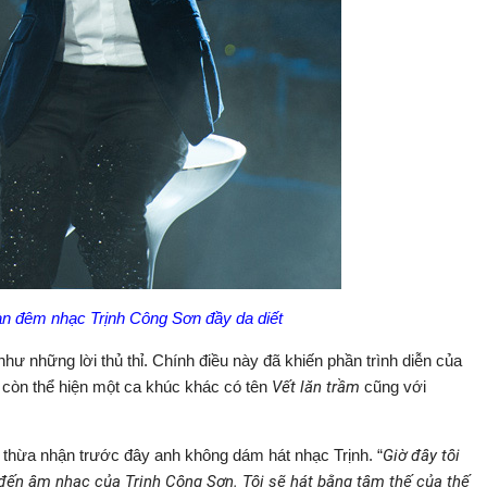
 đêm nhạc Trịnh Công Sơn đầy da diết
ư những lời thủ thỉ. Chính điều này đã khiến phần trình diễn của
 còn thể hiện một ca khúc khác có tên
Vết lăn trầm
cũng với
 thừa nhận trước đây anh không dám hát nhạc Trịnh. “
Giờ đây tôi
 đến âm nhạc của Trịnh Công Sơn. Tôi sẽ hát bằng tâm thế của thế