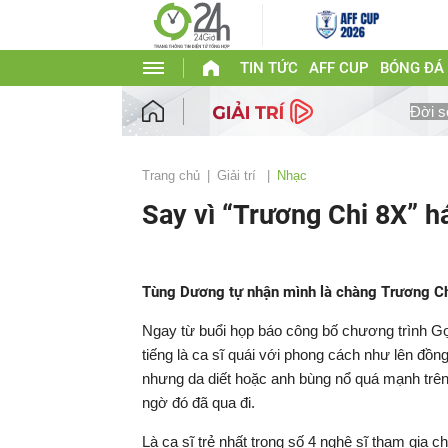
TIN TỨC
AFF CUP
BÓNG ĐÁ
Đời s
Trang chủ
Giải trí
Nhạc
Say vì “Trương Chi 8X” h
Tùng Dương tự nhận mình là chàng Trương Chi 
Ngay từ buổi họp báo công bố chương trình Gọ
tiếng là ca sĩ quái với phong cách như lên đồ
nhưng da diết hoặc anh bùng nổ quá mạnh trên
ngờ đó đã qua đi.
Là ca sĩ trẻ nhất trong số 4 nghệ sĩ tham gia