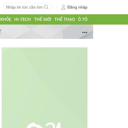
Đăng nhập
 KHỎE
HI-TECH
THẾ GIỚI
THỂ THAO
Ô TÔ
g