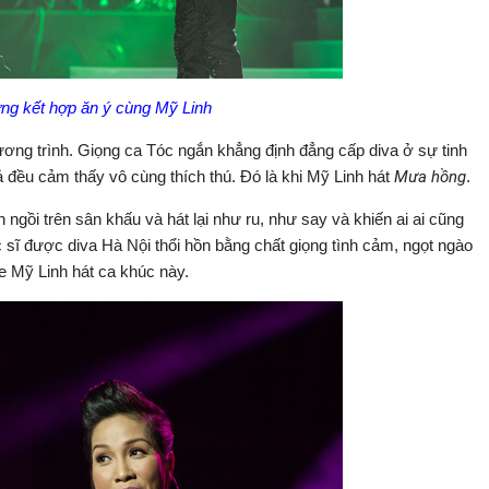
g kết hợp ăn ý cùng Mỹ Linh
ương trình. Giọng ca Tóc ngắn khẳng định đẳng cấp diva ở sự tinh
iả đều cảm thấy vô cùng thích thú. Đó là khi Mỹ Linh hát
Mưa hồng
.
 ngồi trên sân khấu và hát lại như ru, như say và khiến ai ai cũng
c sĩ được diva Hà Nội thổi hồn bằng chất giọng tình cảm, ngọt ngào
he Mỹ Linh hát ca khúc này.