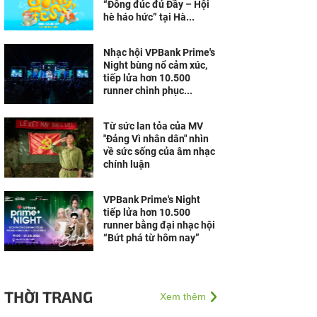
“Đông đúc đủ Đầy – Hội
hè háo hức” tại Hà...
Nhạc hội VPBank Prime's
Night bùng nổ cảm xúc,
tiếp lửa hơn 10.500
runner chinh phục...
Từ sức lan tỏa của MV
"Đảng Vì nhân dân" nhìn
về sức sống của âm nhạc
chính luận
VPBank Prime's Night
tiếp lửa hơn 10.500
runner bằng đại nhạc hội
“Bứt phá từ hôm nay”
THỜI TRANG
Xem thêm