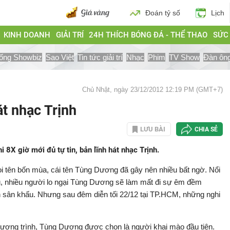
Đoán tỷ số
Lịch
KINH DOANH
GIẢI TRÍ
24H THÍCH BÓNG ĐÁ - THỂ THAO
SỨC
ống Showbiz
Sao Việt
Tin tức giải trí
Nhạc
Phim
TV Show
Đàn ôn
Chủ Nhật, ngày 23/12/2012 12:19 PM (GMT+7)
át nhạc Trịnh
LƯU BÀI
CHIA SẺ
8X giờ mới đủ tự tin, bản lĩnh hát nhạc Trịnh.
i tên bốn mùa, cái tên Tùng Dương đã gây nên nhiều bất ngờ. Nổi
ng, nhiều người lo ngại Tùng Dương sẽ làm mất đi sự êm đềm
 sân khấu. Nhưng sau đêm diễn tối 22/12 tại TP.HCM, những nghi
 chương trình, Tùng Dương được chọn là người khai mào đầu tiên.