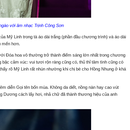
 ngào với âm nhạc Trịnh Công Sơn
ủa Mỹ Linh trong tà áo dài trắng (phần đầu chương trình) và áo dài
u mến hơn.
với Đóa hoa vô thường trở thành điểm sáng lớn nhất trong chương
g bậc cảm xúc: vui tươi rộn ràng cũng có, thủ thỉ tâm tình cũng có
ể thấy rõ Mỹ Linh rất nhún nhường khi chị bè cho Hồng Nhung ở khá
 đêm diễn Gọi tên bốn mùa. Không da diết, nồng nàn hay cao vút
g Dương cách lấy hơi, nhả chữ đã thành thương hiệu của anh