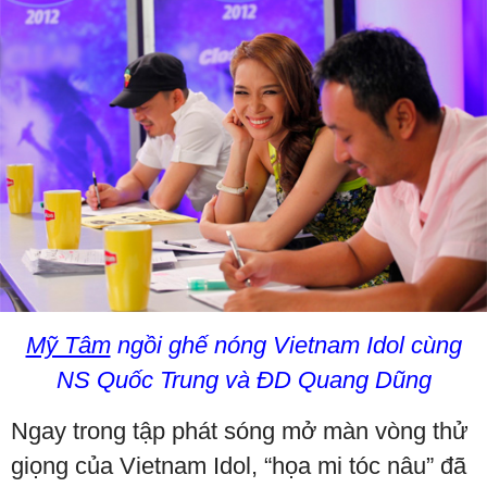
Mỹ Tâm
ngồi ghế nóng Vietnam Idol cùng
NS Quốc Trung và ĐD Quang Dũng
Ngay trong tập phát sóng mở màn vòng thử
giọng của Vietnam Idol, “họa mi tóc nâu” đã