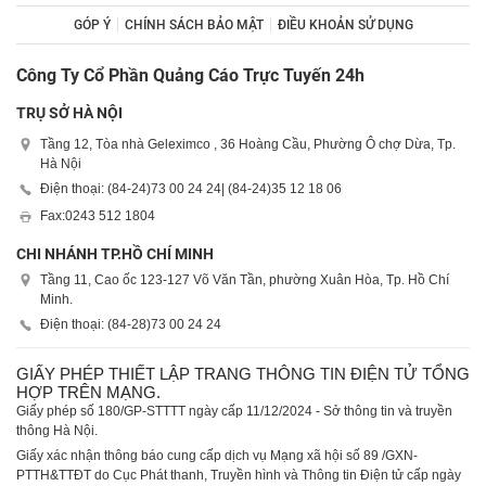
GÓP Ý
CHÍNH SÁCH BẢO MẬT
ĐIỀU KHOẢN SỬ DỤNG
Công Ty Cổ Phần Quảng Cáo Trực Tuyến 24h
TRỤ SỞ HÀ NỘI
Tầng 12, Tòa nhà Geleximco , 36 Hoàng Cầu, Phường Ô chợ Dừa, Tp.
Hà Nội
Điện thoại: (84-24)
73 00 24 24
| (84-24)
35 12 18 06
Fax:
0243 512 1804
CHI NHÁNH TP.HỒ CHÍ MINH
Tầng 11, Cao ốc 123-127 Võ Văn Tần, phường Xuân Hòa, Tp. Hồ Chí
Minh.
Điện thoại: (84-28)
73 00 24 24
GIẤY PHÉP THIẾT LẬP TRANG THÔNG TIN ĐIỆN TỬ TỔNG
HỢP TRÊN MẠNG.
Giấy phép số 180/GP-STTTT ngày cấp 11/12/2024 - Sở thông tin và truyền
thông Hà Nội.
Giấy xác nhận thông báo cung cấp dịch vụ Mạng xã hội số 89 /GXN-
PTTH&TTĐT do Cục Phát thanh, Truyền hình và Thông tin Điện tử cấp ngày