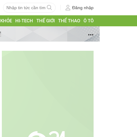
Đăng nhập
 KHỎE
HI-TECH
THẾ GIỚI
THỂ THAO
Ô TÔ
g