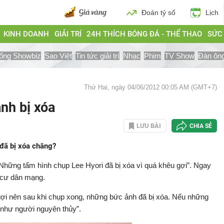
Đoán tỷ số
Lịch
KINH DOANH
GIẢI TRÍ
24H THÍCH BÓNG ĐÁ - THỂ THAO
SỨC
ống Showbiz
Sao Việt
Tin tức giải trí
Nhạc
Phim
TV Show
Đàn ôn
Thứ Hai, ngày 04/06/2012 00:05 AM (GMT+7)
nh bị xóa
LƯU BÀI
CHIA SẺ
đã bị xóa chăng?
“Những tấm hình chụp Lee Hyori đã bị xóa vì quá khêu gợi”. Ngay
o cư dân mạng.
 gợi nên sau khi chụp xong, những bức ảnh đã bị xóa. Nếu những
 như người nguyên thủy”.