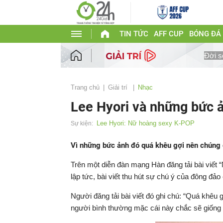
TIN TỨC
AFF CUP
BÓNG ĐÁ
Đời s
Trang chủ
Giải trí
Nhạc
Lee Hyori và những bức ả
Lee Hyori: Nữ hoàng sexy K-POP
Sự kiện:
Vì những bức ảnh đó quá khêu gợi nên chúng 
Trên một diễn đàn mạng Hàn đăng tải bài viết 
lập tức, bài viết thu hút sự chú ý của đông đả
Người đăng tải bài viết đó ghi chú: “Quá khêu
người bình thường mặc cái này chắc sẽ giống