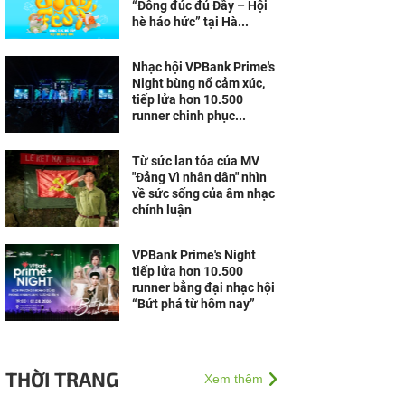
“Đông đúc đủ Đầy – Hội
hè háo hức” tại Hà...
Nhạc hội VPBank Prime's
Night bùng nổ cảm xúc,
tiếp lửa hơn 10.500
runner chinh phục...
Từ sức lan tỏa của MV
"Đảng Vì nhân dân" nhìn
về sức sống của âm nhạc
chính luận
VPBank Prime's Night
tiếp lửa hơn 10.500
runner bằng đại nhạc hội
“Bứt phá từ hôm nay”
THỜI TRANG
Xem thêm