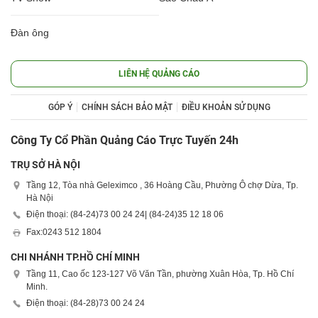
Đàn ông
LIÊN HỆ QUẢNG CÁO
GÓP Ý
CHÍNH SÁCH BẢO MẬT
ĐIỀU KHOẢN SỬ DỤNG
Công Ty Cổ Phần Quảng Cáo Trực Tuyến 24h
TRỤ SỞ HÀ NỘI
Tầng 12, Tòa nhà Geleximco , 36 Hoàng Cầu, Phường Ô chợ Dừa, Tp.
Hà Nội
Điện thoại: (84-24)
73 00 24 24
| (84-24)
35 12 18 06
Fax:
0243 512 1804
CHI NHÁNH TP.HỒ CHÍ MINH
Tầng 11, Cao ốc 123-127 Võ Văn Tần, phường Xuân Hòa, Tp. Hồ Chí
Minh.
Điện thoại: (84-28)
73 00 24 24