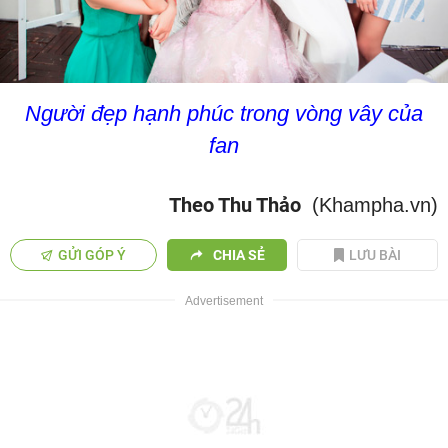
Người đẹp hạnh phúc trong vòng vây của
fan
Theo Thu Thảo
(Khampha.vn)
GỬI GÓP Ý
CHIA SẺ
LƯU BÀI