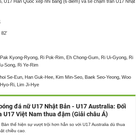
đó, U17 Hàn Quốc xếp nhì bảng (6 điểm) và sẽ chạm trán U17 Nhật
c
 82'
Pak Kyong-Ryong, Ri Pok-Rim, Eh Chong-Gum, Ri Ui-Gyong, Ri
u-Song, Ri Ye-Rim
Choi Se-Eun, Han Guk-Hee, Kim Min-Seo, Baek Seo-Yeong, Woo
Hyo-Ri, Lim Ji-Hye
bóng đá nữ U17 Nhật Bản - U17 Australia: Đối
a U17 Việt Nam thua đậm (Giải châu Á)
Bản thể hiện sự vượt trội hơn hẳn so với U17 Australia dù thua
ặt chiều cao.