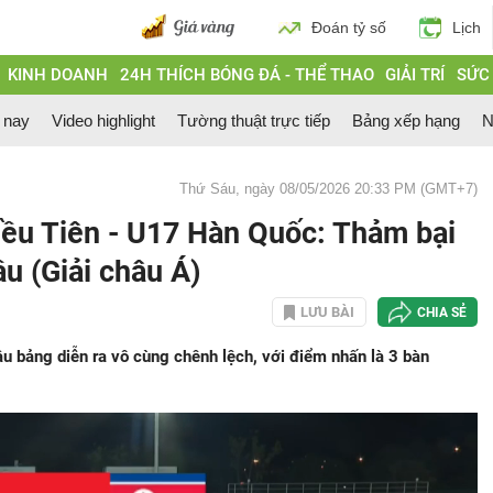
Đoán tỷ số
Lịch
KINH DOANH
24H THÍCH BÓNG ĐÁ - THỂ THAO
GIẢI TRÍ
SỨC
 nay
Video highlight
Tường thuật trực tiếp
Bảng xếp hạng
N
Thứ Sáu, ngày 08/05/2026 20:33 PM (GMT+7)
iều Tiên - U17 Hàn Quốc: Thảm bại
u (Giải châu Á)
LƯU BÀI
CHIA SẺ
ầu bảng diễn ra vô cùng chênh lệch, với điểm nhấn là 3 bàn