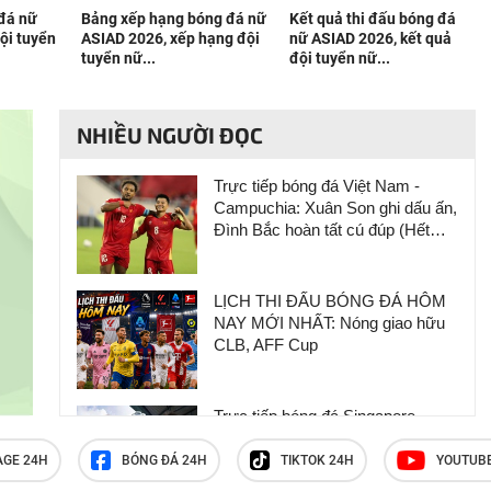
 đá nữ
Bảng xếp hạng bóng đá nữ
Kết quả thi đấu bóng đá
ội tuyển
ASIAD 2026, xếp hạng đội
nữ ASIAD 2026, kết quả
tuyển nữ...
đội tuyển nữ...
NHIỀU NGƯỜI ĐỌC
Trực tiếp bóng đá Việt Nam -
Campuchia: Xuân Son ghi dấu ấn,
Đình Bắc hoàn tất cú đúp (Hết
giờ)
LỊCH THI ĐẤU BÓNG ĐÁ HÔM
NAY MỚI NHẤT: Nóng giao hữu
CLB, AFF Cup
Trực tiếp bóng đá Singapore -
Indonesia: Anuar bỏ lỡ đòn "chốt
hạ" (AFF Cup) (Hết giờ)
AGE 24H
BÓNG ĐÁ 24H
TIKTOK 24H
YOUTUB