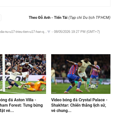
Theo Đỗ Anh - Tiến Tài
(Tạp chí Du lịch TP.HCM)
da-nu-u17-trieu-tien-u17-han-q...
-
08/05/2026 19:27 PM (GMT+7)
óng đá Aston Villa -
Video bóng đá Crystal Palace -
gham Forest: Tưng bừng
Shakhtar: Chiến thắng lịch sử,
đặt vé...
vé chung...