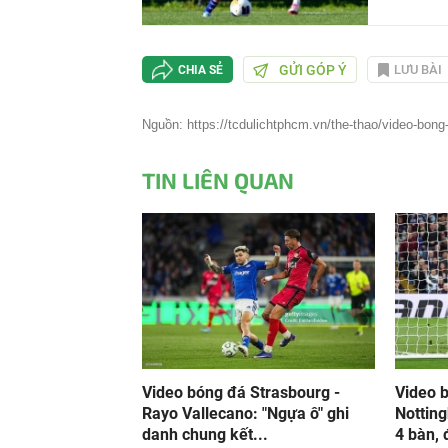
GỬI GÓP Ý
LƯU BÀI
CHIA SẺ
Nguồn: https://tcdulichtphcm.vn/the-thao/video-bong-
TIN LIÊN QUAN
Video bóng đá Strasbourg -
Video b
Rayo Vallecano: "Ngựa ô" ghi
Nottin
danh chung kết...
4 bàn, 