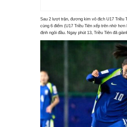
tại
Sau 2 lượt trận, đương kim vô địch U17 Triều 
cùng 6 điểm (U17 Triều Tiên xếp trên nhờ hơn 
định ngôi đầu. Ngay phút 13, Triều Tiên đã gi