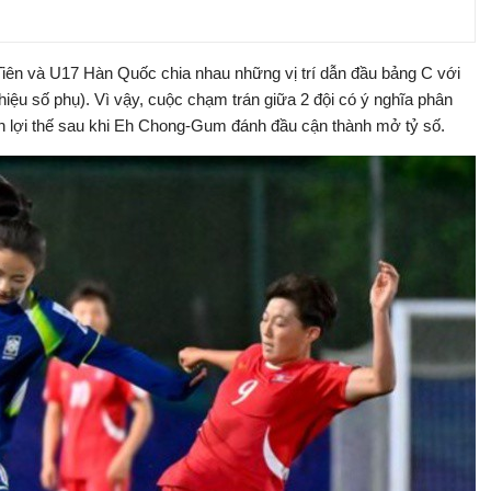
Tiên và U17 Hàn Quốc chia nhau những vị trí dẫn đầu bảng C với
hiệu số phụ). Vì vậy, cuộc chạm trán giữa 2 đội có ý nghĩa phân
ành lợi thế sau khi Eh Chong-Gum đánh đầu cận thành mở tỷ số.