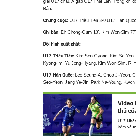
giải U17 châu Á gặp U17 Thái Lan. Trong khi 
Bản.
Chung cuộc:
U17 Triều Tiên 3-0 U17 Hàn Quố
Ghi bàn:
Eh Chong-Gum 13', Kim Won-Sim 77'
Đội hình xuất phát:
U17 Triều Tiên:
Kim Son-Gyong, Kim So-Yon, 
Kyong-Im, Yu Jong-Hyang, Kim Won-Sim, Ri Y
U17 Hàn Quốc:
Lee Seung-A, Choo Ji-Yeon, 
Seo-Yeon, Jang Ye-Jin, Park Na-Young, Kwon 
Video 
thủ củ
U17 Nhật 
kém về m