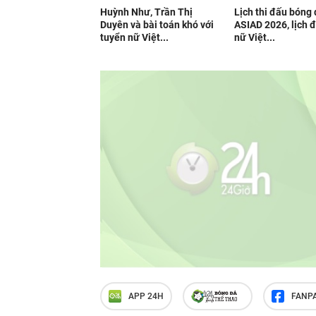
Huỳnh Như, Trần Thị
Lịch thi đấu bóng
Duyên và bài toán khó với
ASIAD 2026, lịch đ
tuyển nữ Việt...
nữ Việt...
APP 24H
FANP