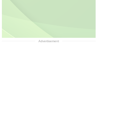
Advertisement