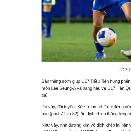
U17 Tr
Bàn thắng sớm giúp U17 Triều Tiên hưng phấn h
môn Lee Seung-A và hàng hậu vệ U17 Hàn Quố
thủ.
Dù vậy, đội tuyển "Xứ sở kim chi" chỉ đứng vữn
bàn (phút 77 và 82), ấn định chiến thắng tưng 
Như vậy, nhà đương kim vô địch khép lại hành t