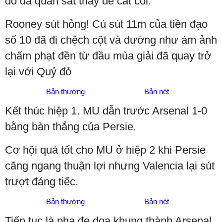
đó đã quan sát thấy để cắt còi.
Rooney sút hỏng! Cú sút 11m của tiền đạo
số 10 đã đi chệch cột và dường như ám ảnh
chấm phạt đền từ đầu mùa giải đã quay trở
lại với Quỷ đỏ
Bản thường
Bản nét
Kết thúc hiệp 1. MU dẫn trước Arsenal 1-0
bằng bàn thắng của Persie.
Cơ hội quá tốt cho MU ở hiệp 2 khi Persie
căng ngang thuận lợi nhưng Valencia lại sút
trượt đáng tiếc.
Bản thường
Bản nét
Tiếp tục là pha đe dọa khung thành Arsenal