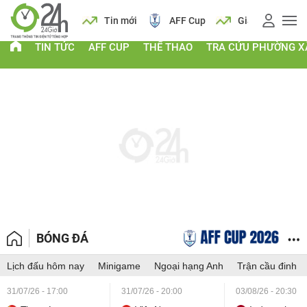
 vàng
Lịch
Tin mới
AFF Cup
Giá vàng
TIN TỨC
AFF CUP
THỂ THAO
TRA CỨU PHƯỜNG X
BÓNG ĐÁ
Lịch đấu hôm nay
Minigame
Ngoại hạng Anh
Trận cầu đinh
31/07/26 - 17:00
31/07/26 - 20:00
03/08/26 - 20:30