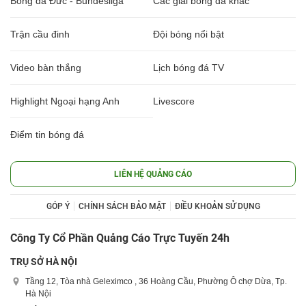
Bóng đá Đức - Bundesliga
Các giải bóng đá khác
Trận cầu đinh
Đội bóng nổi bật
Video bàn thắng
Lịch bóng đá TV
Highlight Ngoại hạng Anh
Livescore
Điểm tin bóng đá
LIÊN HỆ QUẢNG CÁO
GÓP Ý
CHÍNH SÁCH BẢO MẬT
ĐIỀU KHOẢN SỬ DỤNG
Công Ty Cổ Phần Quảng Cáo Trực Tuyến 24h
TRỤ SỞ HÀ NỘI
Tầng 12, Tòa nhà Geleximco , 36 Hoàng Cầu, Phường Ô chợ Dừa, Tp.
Hà Nội