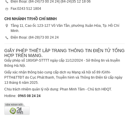
Điện thoại: (84-24)
73 00 24 24
| (84-24)
35 12 18 06
Fax:
0243 512 1804
CHI NHÁNH TP.HỒ CHÍ MINH
Tầng 11, Cao ốc 123-127 Võ Văn Tần, phường Xuân Hòa, Tp. Hồ Chí
Minh.
Điện thoại: (84-28)
73 00 24 24
GIẤY PHÉP THIẾT LẬP TRANG THÔNG TIN ĐIỆN TỬ TỔNG
HỢP TRÊN MẠNG.
Giấy phép số 180/GP-STTTT ngày cấp 11/12/2024 - Sở thông tin và truyền
thông Hà Nội.
Giấy xác nhận thông báo cung cấp dịch vụ Mạng xã hội số 89 /GXN-
PTTH&TTĐT do Cục Phát thanh, Truyền hình và Thông tin Điện tử cấp ngày
13 tháng 6 năm 2025.
Chịu trách nhiệm quản lý nội dung: Phan Minh Tâm - Chủ tịch HĐQT.
Hotline:
0965 08 24 24