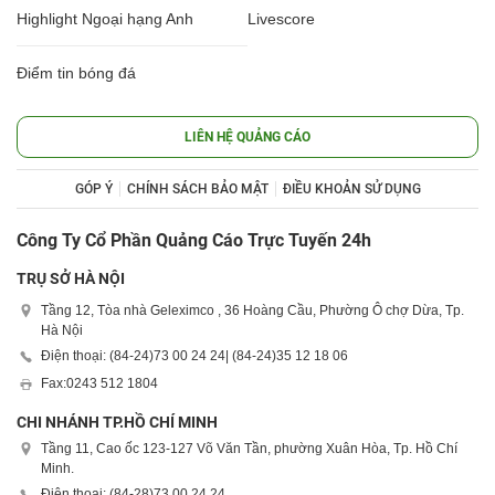
Highlight Ngoại hạng Anh
Livescore
Điểm tin bóng đá
LIÊN HỆ QUẢNG CÁO
GÓP Ý
CHÍNH SÁCH BẢO MẬT
ĐIỀU KHOẢN SỬ DỤNG
Công Ty Cổ Phần Quảng Cáo Trực Tuyến 24h
TRỤ SỞ HÀ NỘI
Tầng 12, Tòa nhà Geleximco , 36 Hoàng Cầu, Phường Ô chợ Dừa, Tp.
Hà Nội
Điện thoại: (84-24)
73 00 24 24
| (84-24)
35 12 18 06
Fax:
0243 512 1804
CHI NHÁNH TP.HỒ CHÍ MINH
Tầng 11, Cao ốc 123-127 Võ Văn Tần, phường Xuân Hòa, Tp. Hồ Chí
Minh.
Điện thoại: (84-28)
73 00 24 24