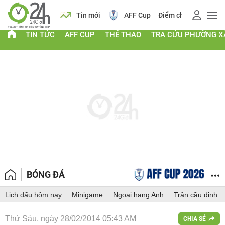
 vàng
Lịch
Tin mới
AFF Cup
Điểm chuẩn 2026
TIN TỨC
AFF CUP
THỂ THAO
TRA CỨU PHƯỜNG X
BÓNG ĐÁ
Lịch đấu hôm nay
Minigame
Ngoại hạng Anh
Trận cầu đinh
Thứ Sáu, ngày 28/02/2014 05:43 AM
CHIA SẺ