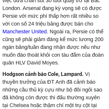
việc đưa chân sút 30 tuổi quay trở lại Bắc
London. Arsenal đang kỳ vọng sẽ có được
Persie với mức phí thấp hơn rất nhiều so
với con số 24 triệu bảng được bán cho
Manchester United
. Ngoài ra, Persie có thể
cũng sẽ phải giảm đáng kể mức lương 200
ngàn bảng/tuần đang nhận được nếu như
muốn đào thoát khỏi con tàu đắm của đoàn
quân HLV David Moyes.
Hodgson cảnh báo Cole, Lampard.
Vị
thuyền trưởng của ĐT Anh đã cảnh báo
những cầu thủ kỳ cựu như bộ đôi ngôi sao
đã không còn được thi đấu thường xuyên
tại Chelsea hoặc thậm chí một trụ cột tại