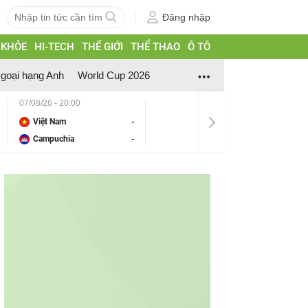
Đăng nhập
 KHỎE
HI-TECH
THẾ GIỚI
THỂ THAO
Ô TÔ
goại hạng Anh
World Cup 2026
07/08/26 - 20:00
Việt Nam
-
Campuchia
-