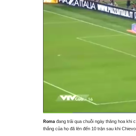
Đã
tải
:
Thời
0:19
/
Durati
2:17
Roma
đang trải qua chuỗi ngày thăng hoa khi c
Tạm
47.35%
Previous
Next
dừng
Backward
Forward
thắng của họ đã lên đến 10 trận sau khi Chievo
gian