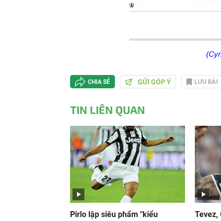
(Cyr
GỬI GÓP Ý
LƯU BÀI
CHIA SẺ
TIN LIÊN QUAN
Pirlo lập siêu phẩm "kiểu
Tevez,