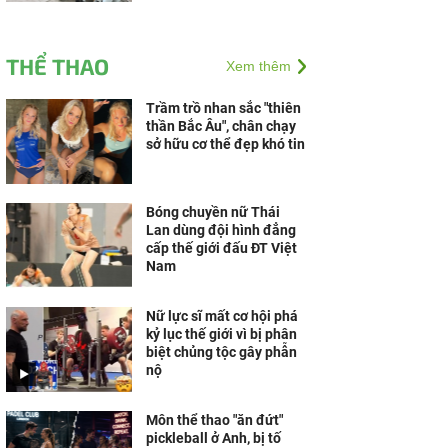
THỂ THAO
Xem thêm
Trầm trồ nhan sắc "thiên
thần Bắc Âu", chân chạy
sở hữu cơ thể đẹp khó tin
Bóng chuyền nữ Thái
Lan dùng đội hình đẳng
cấp thế giới đấu ĐT Việt
Nam
Nữ lực sĩ mất cơ hội phá
kỷ lục thế giới vì bị phân
biệt chủng tộc gây phẫn
nộ
Môn thể thao "ăn đứt"
pickleball ở Anh, bị tố