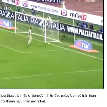
on
hưa thua trận nào ở Serie A tính từ đầu mùa. Con số trận toàn
Bật
Toàn
Backward
âm
màn
 trở thành nạn nhân mới nhất.
thanh
hình