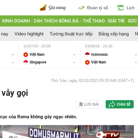
Đoán tỷ số
Lịch
KINH DOANH
24H THÍCH BÓNG ĐÁ - THỂ THAO
GIẢI TRÍ
SỨC
 nay
Video highlight
Tường thuật trực tiếp
Bảng xếp hạng
N
31/07/26 - 20:00
03/08/26 - 20:30
-
Việt Nam
-
Indonesia
-
-
Singapore
-
Việt Nam
-
Thứ Sáu, ngày 01/11/2013 05:03 AM (GMT+7)
 vẫy gọi
LƯU BÀI
CHIA SẺ
 cục của Roma không gây ngạc nhiên.