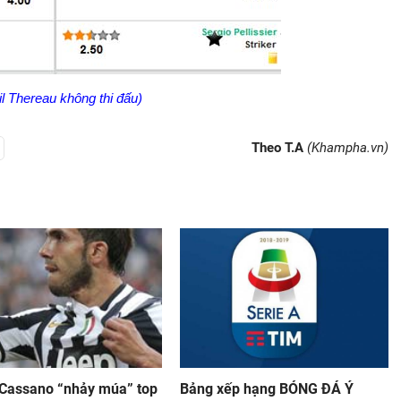
il Thereau không thi đấu)
Theo T.A
(Khampha.vn)
 Cassano “nhảy múa” top
Bảng xếp hạng BÓNG ĐÁ Ý