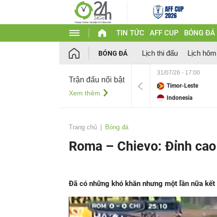
TIN TỨC
AFF CUP
BÓNG ĐÁ
Lịch thi đấu
Lịch hôm
BÓNG ĐÁ
31/07/26 - 17:00
Trận đấu nổi bật
Timor-Leste
Xem thêm
Indonesia
Trang chủ
Bóng đá
Roma – Chievo: Đỉnh cao
Đã có những khó khăn nhưng một lần nữa kết