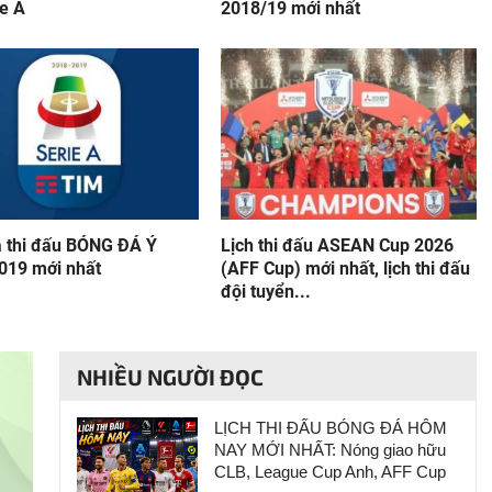
ie A
2018/19 mới nhất
ả thi đấu BÓNG ĐÁ Ý
Lịch thi đấu ASEAN Cup 2026
019 mới nhất
(AFF Cup) mới nhất, lịch thi đấu
đội tuyển...
NHIỀU NGƯỜI ĐỌC
LỊCH THI ĐẤU BÓNG ĐÁ HÔM
NAY MỚI NHẤT: Nóng giao hữu
CLB, League Cup Anh, AFF Cup