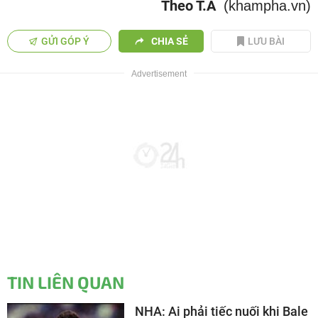
Theo T.A
(khampha.vn)
GỬI GÓP Ý
CHIA SẺ
LƯU BÀI
TIN LIÊN QUAN
NHA: Ai phải tiếc nuối khi Bale