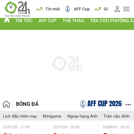
 vàng
Lịch
Tin mới
AFF Cup
Giá vàng
TIN TỨC
AFF CUP
THỂ THAO
TRA CỨU PHƯỜNG X
BÓNG ĐÁ
Lịch đấu hôm nay
Minigame
Ngoại hạng Anh
Trận cầu đinh
31/07/26 - 17:00
31/07/26 - 20:00
03/08/26 - 20:30