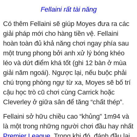
Fellaini rất tài năng
Có thêm Fellaini sẽ giúp Moyes đưa ra các
giải pháp mới cho hàng tiền vệ. Fellaini
hoàn toàn đủ khả năng chơi ngay phía sau
một trung phong bởi anh xử lý bóng khéo
léo và dứt điểm khá tốt (ghi 12 bàn ở mùa
giải năm ngoái). Ngược lại, nếu buộc phải
chú trọng phòng ngự từ xa, Moyes sẽ bố trí
cậu học trò cũ chơi cùng Carrick hoặc
Cleverley ở giữa sân để tăng “chất thép”.
Fellaini sở hữu chiều cao “khủng” 1m94 và
là một trong những người chơi đầu hay nhất
Premier League
. Trong khi đó, đánh đầu lại