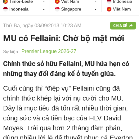
Timor-Leste
-
Việt Nam
-
Indonesia
Indonesia
-
Singapore
-
Việt Nam
Thứ Ba, ngày 03/09/2013 10:23 AM
CHIA SẺ
MU có Fellaini: Chờ bộ mặt mới
Premier League 2026-27
Sự kiện:
Chính thức sở hữu Fellaini, MU hứa hẹn có
những thay đổi đáng kể ở tuyến giữa.
Cuối cùng thì “điệp vụ” Fellaini cũng đã
chính thức khép lại với nụ cười cho MU.
Đây là mục tiêu đã tốn rất nhiều thời gian,
công sức và cả tiền bạc của HLV David
Moyes. Trải qua hơn 2 tháng đàm phán,
dùng nhiều lời lẽ để thuyết phục cả Everton