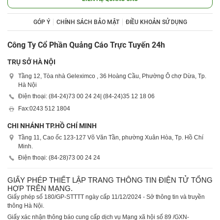
GÓP Ý
CHÍNH SÁCH BẢO MẬT
ĐIỀU KHOẢN SỬ DỤNG
Công Ty Cổ Phần Quảng Cáo Trực Tuyến 24h
TRỤ SỞ HÀ NỘI
Tầng 12, Tòa nhà Geleximco , 36 Hoàng Cầu, Phường Ô chợ Dừa, Tp.
Hà Nội
Điện thoại: (84-24)
73 00 24 24
| (84-24)
35 12 18 06
Fax:
0243 512 1804
CHI NHÁNH TP.HỒ CHÍ MINH
Tầng 11, Cao ốc 123-127 Võ Văn Tần, phường Xuân Hòa, Tp. Hồ Chí
Minh.
Điện thoại: (84-28)
73 00 24 24
GIẤY PHÉP THIẾT LẬP TRANG THÔNG TIN ĐIỆN TỬ TỔNG
HỢP TRÊN MẠNG.
Giấy phép số 180/GP-STTTT ngày cấp 11/12/2024 - Sở thông tin và truyền
thông Hà Nội.
Giấy xác nhận thông báo cung cấp dịch vụ Mạng xã hội số 89 /GXN-