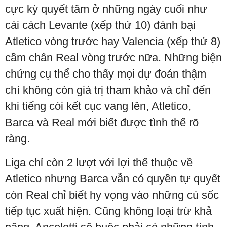
cực kỳ quyết tâm ở những ngày cuối như
cái cách Levante (xếp thứ 10) đánh bại
Atletico vòng trước hay Valencia (xếp thứ 8)
cầm chân Real vòng trước nữa. Những biện
chứng cụ thể cho thấy mọi dự đoán thậm
chí không còn giá trị tham khảo và chỉ đến
khi tiếng còi kết cục vang lên, Atletico,
Barca và Real mới biết được tình thế rõ
ràng.
Liga chỉ còn 2 lượt với lợi thế thuộc về
Atletico nhưng Barca vẫn có quyền tự quyết
còn Real chỉ biết hy vọng vào những cú sốc
tiếp tục xuất hiện. Cũng không loại trừ khả