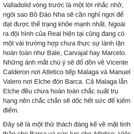
Valladolid vòng trước là một lời nhắc nhở,
ngôi sao Bồ Đào Nha sẽ cần nghỉ ngơi để
đạt được thể trạng khỏe mạnh nhất. Ngoài
ra đội hình của Real hiện tại cũng đang có
một vài trường hợp chưa thực sự lành lặn
hoàn toàn như Bale, Carvajal hay Marcelo.
Những ánh mắt chú ý sẽ đổ dồn về Vicente
Calderon nơi Atletico tiếp Malaga và Manuel
Valero nơi Elche đón Barca. Cả Malaga lẫn
Elche đều chưa hoàn toàn chắc suất trụ
hạng nên chắc chắn sẽ dốc hết sức để kiếm
điểm.
Đây sẽ là một thử thách đáng kể về mặt tinh
thần cho Barca và sức lực cho Atletico. Việc