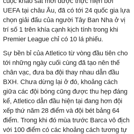
cuộc khảo sát mới được thực hiện bởi
UEFA tại châu Âu, đã có tới 24 quốc gia lựa
chọn giải đấu của người Tây Ban Nha ở vị
trí số 1 trên khía cạnh kịch tính trong khi
Premier League chỉ có 10 lá phiếu.
Sự bền bỉ của Atletico từ vòng đầu tiên cho
tới những ngày cuối cùng đã tạo nên thế
chân vạc, đưa ba đội thay nhau dẫn đầu
BXH. Chưa dừng lại ở đó, khoảng cách
giữa các đội bóng cũng được thu hẹp đáng
kể, Atletico dẫn đầu hiện tại đang hơn đội
xếp thứ năm 28 điểm và đội bét bảng 64
điểm. Trong khi đó mùa trước Barca vô địch
với 100 điểm có các khoảng cách tương tự