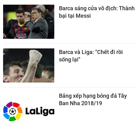
Barca sáng cửa vô địch: Thành
bại tại Messi
Barca và Liga: "Chết đi rồi
sống lại"
Bảng xếp hạng bóng đá Tây
Ban Nha 2018/19