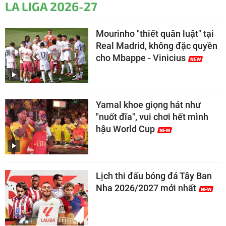
LA LIGA 2026-27
Mourinho "thiết quân luật" tại
Real Madrid, không đặc quyền
cho Mbappe - Vinicius
Yamal khoe giọng hát như
"nuốt đĩa", vui chơi hết mình
hậu World Cup
Lịch thi đấu bóng đá Tây Ban
Nha 2026/2027 mới nhất