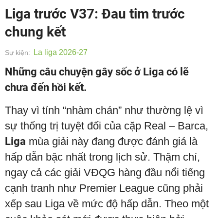
Liga trước V37: Đau tim trước
chung kết
La liga 2026-27
Sự kiện:
Những câu chuyện gây sốc ở Liga có lẽ
chưa đến hồi kết.
Thay vì tính “nhàm chán” như thường lệ vì
sự thống trị tuyệt đối của cặp Real – Barca,
Liga
mùa giải này đang được đánh giá là
hấp dẫn bậc nhất trong lịch sử. Thậm chí,
ngay cả các giải VĐQG hàng đầu nổi tiếng
cạnh tranh như Premier League cũng phải
xếp sau Liga về mức độ hấp dẫn. Theo một