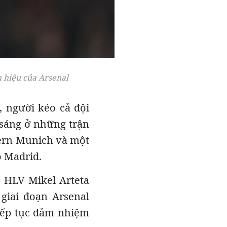
h hiệu của Arsenal
, người kéo cả đội
a sáng ở những trận
yern Munich và một
o Madrid.
c HLV Mikel Arteta
giai đoạn Arsenal
iếp tục đảm nhiệm