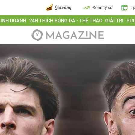
Đoán tỷ số
Lị
KINH DOANH
24H THÍCH BÓNG ĐÁ - THỂ THAO
GIẢI TRÍ
SỨ