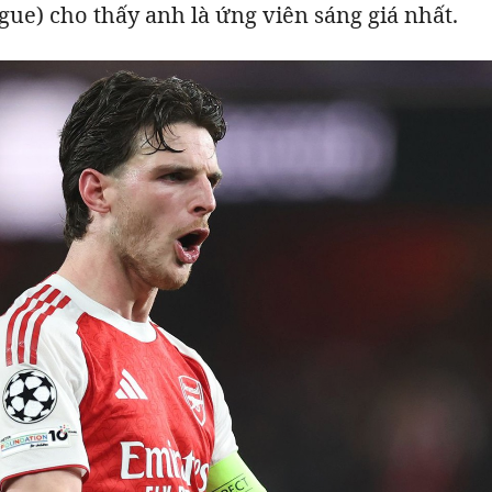
ue) cho thấy anh là ứng viên sáng giá nhất.