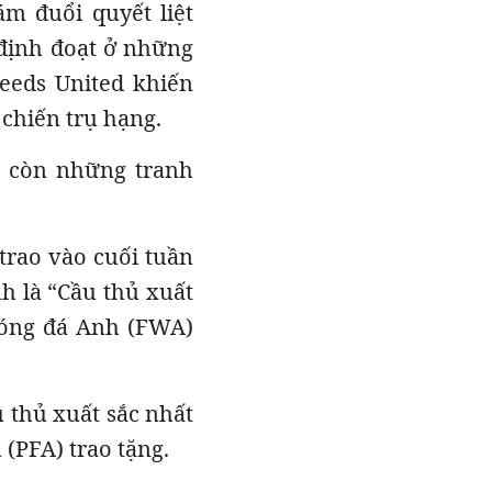
ám đuổi quyết liệt
 định đoạt ở những
eeds United khiến
 chiến trụ hạng.
, còn những tranh
trao vào cuối tuần
h là “Cầu thủ xuất
Bóng đá Anh (FWA)
u thủ xuất sắc nhất
(PFA) trao tặng.