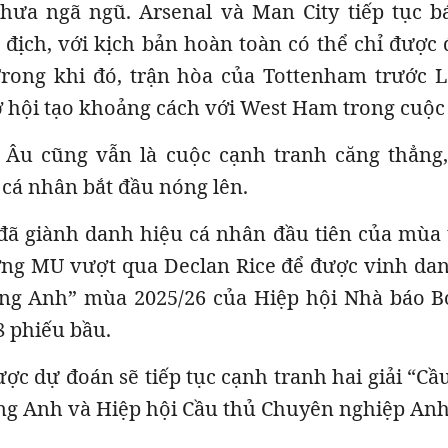
hưa ngã ngũ. Arsenal và Man City tiếp tục b
 địch, với kịch bản hoàn toàn có thể chỉ được
Trong khi đó, trận hòa của Tottenham trước L
ơ hội tạo khoảng cách với West Ham trong cuộc
 Âu cũng vẫn là cuộc cạnh tranh căng thẳng
 cá nhân bắt đầu nóng lên.
ã giành danh hiệu cá nhân đầu tiên của mùa 
ưởng MU vượt qua Declan Rice để được vinh dan
ạng Anh” mùa 2025/26 của Hiệp hội Nhà báo 
8 phiếu bầu.
ợc dự đoán sẽ tiếp tục cạnh tranh hai giải “Cầ
g Anh và Hiệp hội Cầu thủ Chuyên nghiệp Anh 