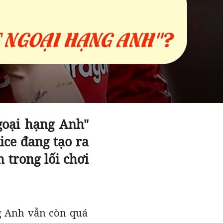
goại hạng Anh"
ice đang tạo ra
 trong lối chơi
ng Anh vẫn còn quá