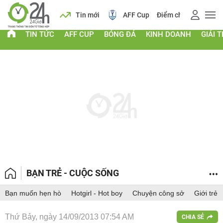
 vàng
Lịch
Tin mới
AFF Cup
Điểm chuẩn 2026
TIN TỨC
AFF CUP
BÓNG ĐÁ
KINH DOANH
GIẢI T
BẠN TRẺ - CUỘC SỐNG
Bạn muốn hẹn hò
Hotgirl - Hot boy
Chuyện công sở
Giới trẻ
Thứ Bảy, ngày 14/09/2013 07:54 AM
CHIA SẺ