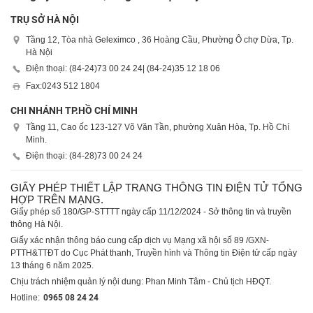
TRỤ SỞ HÀ NỘI
Tầng 12, Tòa nhà Geleximco , 36 Hoàng Cầu, Phường Ô chợ Dừa, Tp.
Hà Nội
Điện thoại: (84-24)
73 00 24 24
| (84-24)
35 12 18 06
Fax:
0243 512 1804
CHI NHÁNH TP.HỒ CHÍ MINH
Tầng 11, Cao ốc 123-127 Võ Văn Tần, phường Xuân Hòa, Tp. Hồ Chí
Minh.
Điện thoại: (84-28)
73 00 24 24
GIẤY PHÉP THIẾT LẬP TRANG THÔNG TIN ĐIỆN TỬ TỔNG
HỢP TRÊN MẠNG.
Giấy phép số 180/GP-STTTT ngày cấp 11/12/2024 - Sở thông tin và truyền
thông Hà Nội.
Giấy xác nhận thông báo cung cấp dịch vụ Mạng xã hội số 89 /GXN-
PTTH&TTĐT do Cục Phát thanh, Truyền hình và Thông tin Điện tử cấp ngày
13 tháng 6 năm 2025.
Chịu trách nhiệm quản lý nội dung: Phan Minh Tâm - Chủ tịch HĐQT.
Hotline:
0965 08 24 24