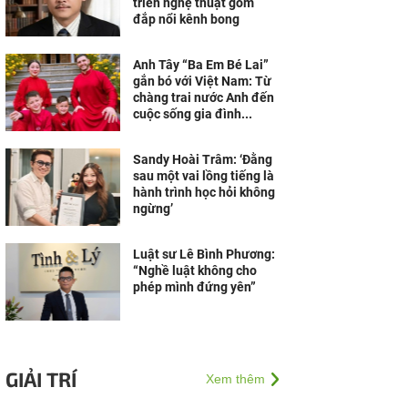
triển nghệ thuật gốm
đắp nổi kênh bong
Anh Tây “Ba Em Bé Lai”
gắn bó với Việt Nam: Từ
chàng trai nước Anh đến
cuộc sống gia đình...
Sandy Hoài Trâm: ‘Đằng
sau một vai lồng tiếng là
hành trình học hỏi không
ngừng’
Luật sư Lê Bình Phương:
“Nghề luật không cho
phép mình đứng yên”
GIẢI TRÍ
Xem thêm