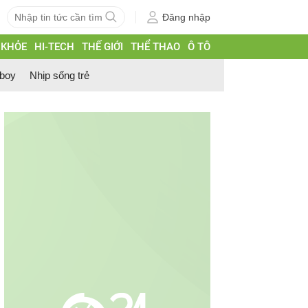
Đăng nhập
 KHỎE
HI-TECH
THẾ GIỚI
THỂ THAO
Ô TÔ
 boy
Nhịp sống trẻ