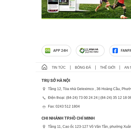
APP 24H
FANP
TIN TỨC
BÓNG ĐÁ
THẾ GIỚI
AN 
TRỤ SỞ HÀ NỘI
Tầng 12, Tòa nhà Geleximco , 36 Hoàng Cầu, Phườ
Điện thoại: (84-24) 73 00 24 24 | (84-24) 35 12 18 0
Fax: 0243 512 1804
CHI NHÁNH TP.HỒ CHÍ MINH
Tầng 11, Cao ốc 123-127 Võ Văn Tần, phường Xuân