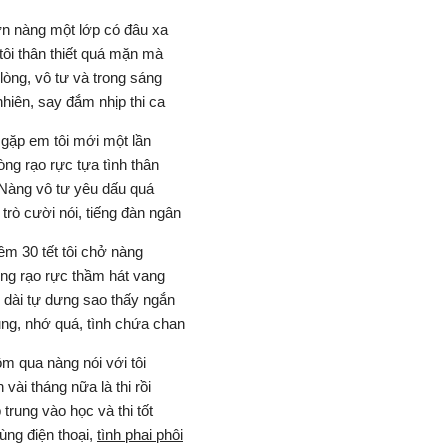
ơn nàng một lớp có đâu xa
tôi thân thiết quá mặn mà
lòng, vô tư và trong sáng
hiên, say đắm nhịp thi ca
 gặp em tôi mới một lần
òng rạo rực tựa tình thân
 Nàng vô tư yêu dấu quá
trò cười nói, tiếng đàn ngân
m 30 tết tôi chở nàng
ng rạo rực thầm hát vang
dài tự dưng sao thấy ngắn
ng, nhớ quá, tình chứa chan
m qua nàng nói với tôi
 vài tháng nữa là thi rồi
 trung vào học và thi tốt
ùng điện thoại,
tình phai phôi