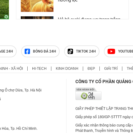
Hả hê cưới được vợ trong trắng,
đêm tân hôn, tôi nhận ngay quả
báo khiến bản thân chết lặng, bẽ
bàng
Đi qua nửa đời người mới hiểu:
AGE 24H
BÓNG ĐÁ 24H
TIKTOK 24H
YOUTUB
Không cần giàu có hay quyền lực,
sở hữu 2 điều này đã là người
thành công
NINH - XÃ HỘI
HI-TECH
KINH DOANH
ĐẸP
GIẢI TRÍ
TH
CÔNG TY CỔ PHẦN QUẢNG 
ng Ô chợ Dừa, Tp. Hà Nội
6
GIẤY PHÉP THIẾT LẬP TRANG T
Giấy phép số 180/GP-STTTT ngày cấ
Giấy xác nhận thông báo cung cấp
 Hòa, Tp. Hồ Chí Minh.
Phát thanh, Truyền hình và Thông t