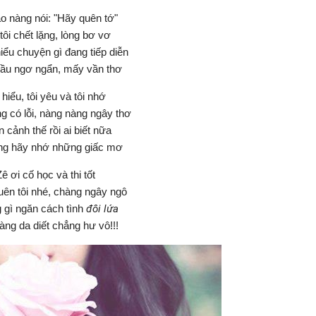
ao nàng nói: "Hãy quên tớ"
tôi chết lặng, lòng bơ vơ
iểu chuyện gì đang tiếp diễn
ầu ngơ ngẩn, mấy vần thơ
 hiểu, tôi yêu và tôi nhớ
 có lỗi, nàng nàng ngây thơ
 cảnh thế rồi ai biết nữa
ng hãy nhớ những giấc mơ
ê ơi cố học và thi tốt
ên tôi nhé, chàng ngây ngô
 gì ngăn cách tình
đôi lứa
àng da diết chẳng hư vô!!!