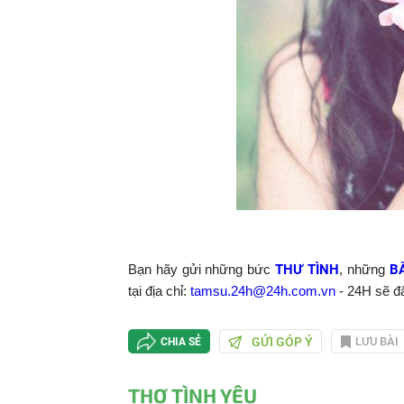
Bạn hãy gửi những bức
THƯ TÌ
NH
, những
B
tại địa chỉ:
tamsu.
24h@24h.com.vn
- 24H sẽ đă
GỬI GÓP Ý
LƯU BÀI
CHIA SẺ
THƠ TÌNH YÊU