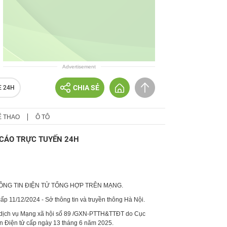
Advertisement
CHIA SẺ
E 24H
Ể THAO
Ô TÔ
CÁO TRỰC TUYẾN 24H
HÔNG TIN ĐIỆN TỬ TỔNG HỢP TRÊN MẠNG.
p 11/12/2024 - Sở thông tin và truyền thông Hà Nội.
 dịch vụ Mạng xã hội số 89 /GXN-PTTH&TTĐT do Cục
in Điện tử cấp ngày 13 tháng 6 năm 2025.