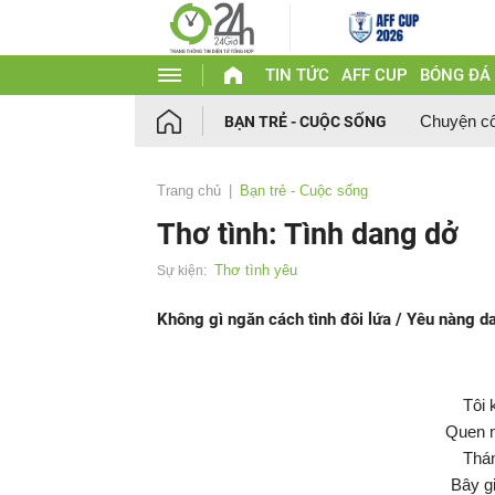
TIN TỨC
AFF CUP
BÓNG ĐÁ
Chuyện c
BẠN TRẺ - CUỘC SỐNG
Trang chủ
Bạn trẻ - Cuộc sống
Thơ tình: Tình dang dở
Thơ tình yêu
Sự kiện:
Không gì ngăn cách tình đôi lứa / Yêu nàng d
Tôi
Quen n
Thán
Bây g