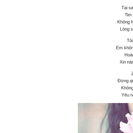
Tại s
Tim 
Không h
Lòng s
Tôi
Em không
Hoàn
Xin nà
Z
Đừng qu
Không
Yêu n