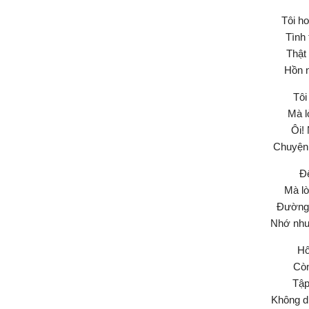
Tôi h
Tình 
Thật 
Hồn n
Tôi
Mà l
Ôi!
Chuyện 
Đê
Mà lò
Đường 
Nhớ nhu
Hô
Còn
Tập
Không d