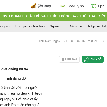
Đoán tỷ số
Lịch
KINH DOANH
GIẢI TRÍ
24H THÍCH BÓNG ĐÁ - THỂ THAO
SỨC
ông sở
Tình yêu - Giới tính
Ngoại tình
Giới trẻ
Hotgirl – Hot
Thứ Năm, ngày 15/11/2012 07:16 AM (GMT+7)
LƯU BÀI
CHIA SẺ
a diết chẳng hư vô
Tình dang dở
 kể
tình tôi
với mọi người
àng thiếu nữ đẹp xinh tươi
g ngày vui vẻ da diết ấy
iờ lạnh lẽo buồn nào nguôi