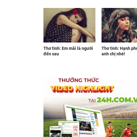
Thơ tình: Em mãi là người
Thơ tình: Hạnh ph
đến sau
anh chị nhé!