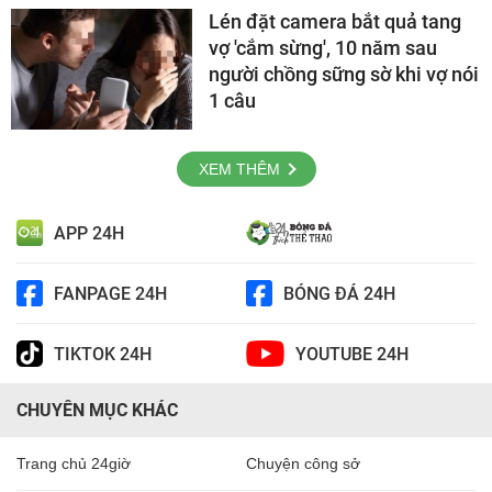
Lén đặt camera bắt quả tang
vợ 'cắm sừng', 10 năm sau
người chồng sững sờ khi vợ nói
1 câu
XEM THÊM
APP 24H
FANPAGE 24H
BÓNG ĐÁ 24H
TIKTOK 24H
YOUTUBE 24H
CHUYÊN MỤC KHÁC
Trang chủ 24giờ
Chuyện công sở