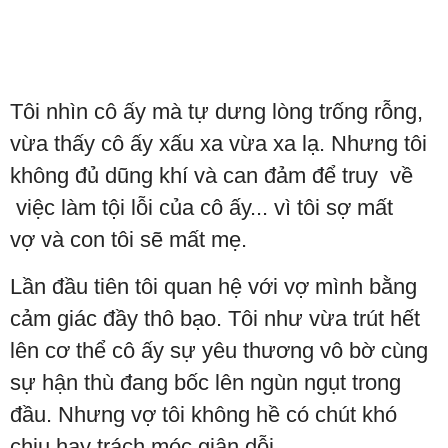
Tôi nhìn cô ấy mà tự dưng lòng trống rỗng,
vừa thấy cô ấy xấu xa vừa xa lạ. Nhưng tôi
không đủ dũng khí và can đảm để truy về
việc làm tội lỗi của cô ấy... vì tôi sợ mất
vợ và con tôi sẽ mất mẹ.
Lần đầu tiên tôi quan hệ với vợ mình bằng
cảm giác đầy thô bạo. Tôi như vừa trút hết
lên cơ thể cô ấy sự yêu thương vô bờ cùng
sự hận thù đang bốc lên ngùn ngụt trong
đầu. Nhưng vợ tôi không hề có chút khó
chịu hay trách móc giận dỗi.