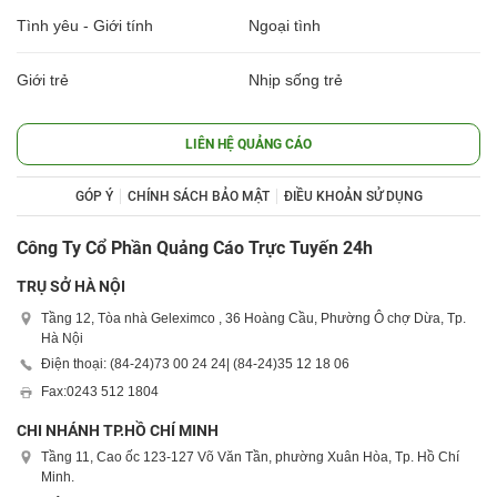
Tình yêu - Giới tính
Ngoại tình
Giới trẻ
Nhịp sống trẻ
LIÊN HỆ QUẢNG CÁO
GÓP Ý
CHÍNH SÁCH BẢO MẬT
ĐIỀU KHOẢN SỬ DỤNG
Công Ty Cổ Phần Quảng Cáo Trực Tuyến 24h
TRỤ SỞ HÀ NỘI
Tầng 12, Tòa nhà Geleximco , 36 Hoàng Cầu, Phường Ô chợ Dừa, Tp.
Hà Nội
Điện thoại: (84-24)
73 00 24 24
| (84-24)
35 12 18 06
Fax:
0243 512 1804
CHI NHÁNH TP.HỒ CHÍ MINH
Tầng 11, Cao ốc 123-127 Võ Văn Tần, phường Xuân Hòa, Tp. Hồ Chí
Minh.