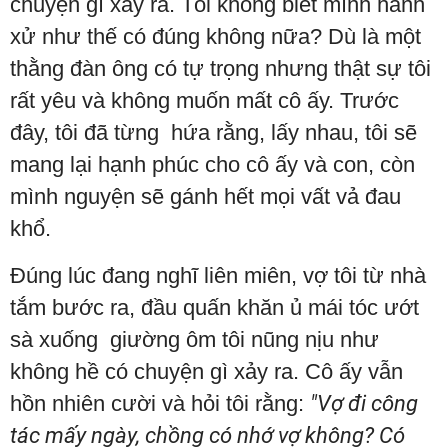
chuyện gì xảy ra. Tôi không biết mình hành
xử như thế có đúng không nữa? Dù là một
thằng đàn ông có tự trọng nhưng thật sự tôi
rất yêu và không muốn mất cô ấy. Trước
đây, tôi đã từng hứa rằng, lấy nhau, tôi sẽ
mang lại hạnh phúc cho cô ấy và con, còn
mình nguyện sẽ gánh hết mọi vất vả đau
khổ.
Đúng lúc đang nghĩ liên miên, vợ tôi từ nhà
tắm bước ra, đầu quấn khăn ủ mái tóc ướt
sà xuống giường ôm tôi nũng nịu như
không hề có chuyện gì xảy ra. Cô ấy vẫn
hồn nhiên cười và hỏi tôi rằng:
"Vợ đi công
tác mấy ngày, chồng có nhớ vợ không? Có