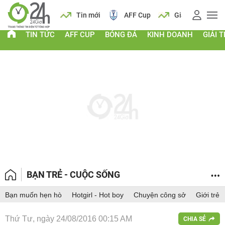
 vàng
Lịch
Tin mới
AFF Cup
Giá vàng
TIN TỨC
AFF CUP
BÓNG ĐÁ
KINH DOANH
GIẢI T
BẠN TRẺ - CUỘC SỐNG
Bạn muốn hẹn hò
Hotgirl - Hot boy
Chuyện công sở
Giới trẻ
Thứ Tư, ngày 24/08/2016 00:15 AM
CHIA SẺ