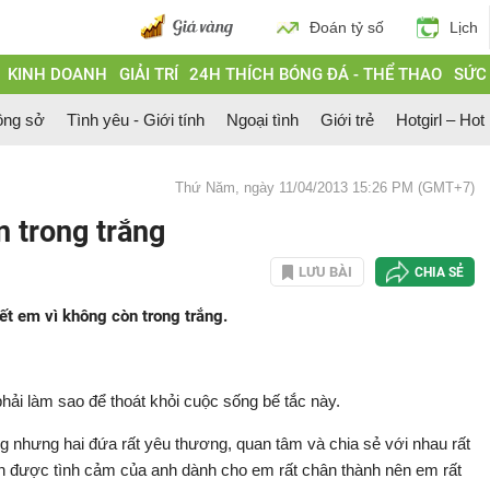
Đoán tỷ số
Lịch
KINH DOANH
GIẢI TRÍ
24H THÍCH BÓNG ĐÁ - THỂ THAO
SỨC
ông sở
Tình yêu - Giới tính
Ngoại tình
Giới trẻ
Hotgirl – Hot
Thứ Năm, ngày 11/04/2013 15:26 PM (GMT+7)
n trong trắng
LƯU BÀI
CHIA SẺ
ết em vì không còn trong trắng.
hải làm sao để thoát khỏi cuộc sống bế tắc này.
 nhưng hai đứa rất yêu thương, quan tâm và chia sẻ với nhau rất
n được tình cảm của anh dành cho em rất chân thành nên em rất