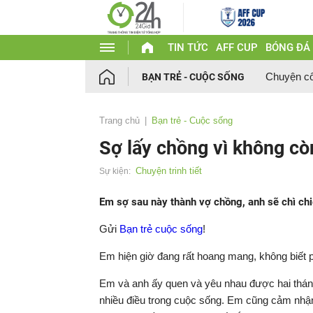
TIN TỨC
AFF CUP
BÓNG ĐÁ
Chuyện c
BẠN TRẺ - CUỘC SỐNG
Trang chủ
Bạn trẻ - Cuộc sống
Sợ lấy chồng vì không cò
Chuyện trinh tiết
Sự kiện:
Em sợ sau này thành vợ chồng, anh sẽ chì chi
Gửi
Bạn trẻ cuộc sống
!
Em hiện giờ đang rất hoang mang, không biết p
Em và anh ấy quen và yêu nhau được hai tháng
nhiều điều trong cuộc sống. Em cũng cảm nhậ