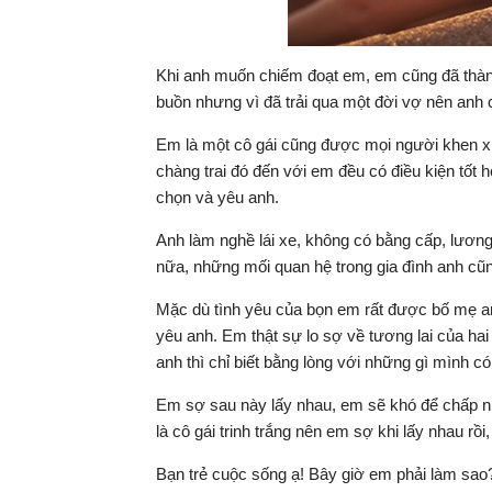
Khi anh muốn chiếm đoạt em, em cũng đã thành
buồn nhưng vì đã trải qua một đời vợ nên anh
Em là một cô gái cũng được mọi người khen xi
chàng trai đó đến với em đều có điều kiện tốt 
chọn và yêu anh.
Anh làm nghề lái xe, không có bằng cấp, lương
nữa, những mối quan hệ trong gia đình anh cũn
Mặc dù tình yêu của bọn em rất được bố mẹ a
yêu anh. Em thật sự lo sợ về tương lai của ha
anh thì chỉ biết bằng lòng với những gì mình có
Em sợ sau này lấy nhau, em sẽ khó để chấp 
là cô gái trinh trắng nên em sợ khi lấy nhau rồi
Bạn trẻ cuộc sống ạ! Bây giờ em phải làm sao