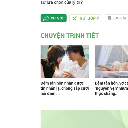
sự lựa chọn của lý trí?
GỬI GÓP Ý
LƯU BÀI
CHIA SẺ
CHUYỆN TRINH TIẾT
Đêm tân hôn nhận được
Đêm tân hôn, vợ c
tin nhắn lạ, chồng sắp cưới
"nguyên vẹn" nhưn
nổi điên,...
thực chẳng...