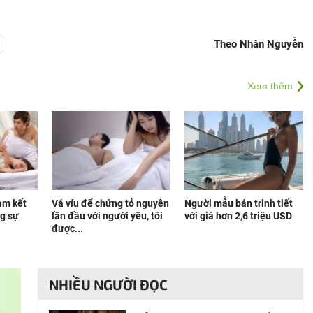
Theo Nhân Nguyễn
Xem thêm
am kết
Vá víu để chứng tỏ nguyên
Người mẫu bán trinh tiết
g sự
lần đầu với người yêu, tôi
với giá hơn 2,6 triệu USD
được...
NHIỀU NGƯỜI ĐỌC