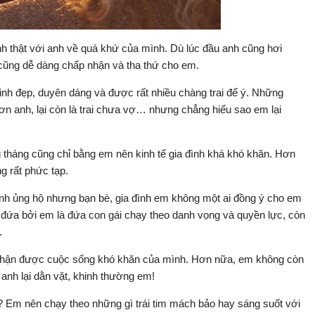
 thật với anh về quá khứ của mình. Dù lúc đầu anh cũng hơi
 cũng dễ dàng chấp nhận và tha thứ cho em.
nh đẹp, duyên dáng và được rất nhiều chàng trai để ý. Những
hơn anh, lại còn là trai chưa vợ… nhưng chẳng hiểu sao em lại
 tháng cũng chỉ bằng em nên kinh tế gia đình khá khó khăn. Hơn
g rất phức tạp.
nh ủng hộ nhưng bạn bè, gia đình em không một ai đồng ý cho em
i đứa bởi em là đứa con gái chạy theo danh vọng và quyền lực, còn
.
nhận được cuộc sống khó khăn của mình. Hơn nữa, em không còn
, anh lại dằn vặt, khinh thường em!
? Em nên chạy theo những gì trái tim mách bảo hay sáng suốt với