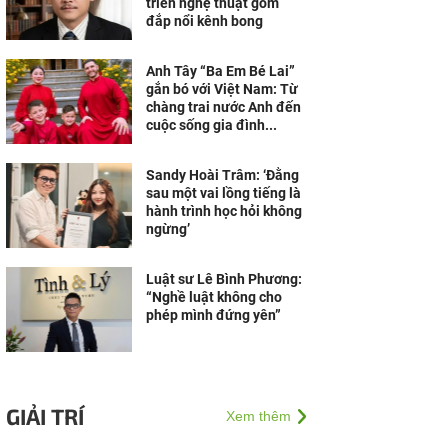
triển nghệ thuật gốm
đắp nổi kênh bong
Anh Tây “Ba Em Bé Lai”
gắn bó với Việt Nam: Từ
chàng trai nước Anh đến
cuộc sống gia đình...
Sandy Hoài Trâm: ‘Đằng
sau một vai lồng tiếng là
hành trình học hỏi không
ngừng’
Luật sư Lê Bình Phương:
“Nghề luật không cho
phép mình đứng yên”
GIẢI TRÍ
Xem thêm