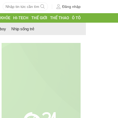
Đăng nhập
 KHỎE
HI-TECH
THẾ GIỚI
THỂ THAO
Ô TÔ
 boy
Nhịp sống trẻ