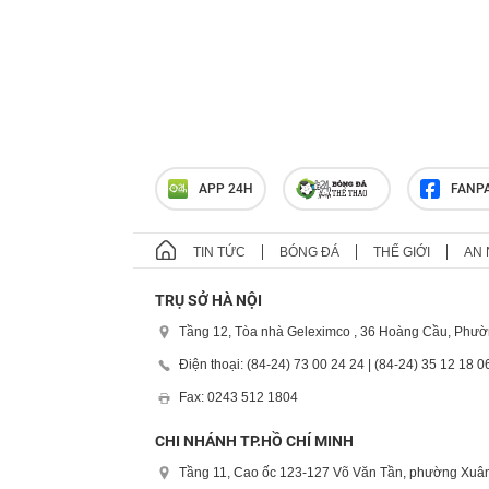
APP 24H
FANP
TIN TỨC
BÓNG ĐÁ
THẾ GIỚI
AN 
TRỤ SỞ HÀ NỘI
Tầng 12, Tòa nhà Geleximco , 36 Hoàng Cầu, Phườ
Điện thoại: (84-24) 73 00 24 24 | (84-24) 35 12 18 0
Fax: 0243 512 1804
CHI NHÁNH TP.HỒ CHÍ MINH
Tầng 11, Cao ốc 123-127 Võ Văn Tần, phường Xuân