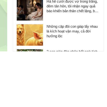
Hả hê cưới được vợ trong trắng,
đêm tân hôn, tôi nhận ngay quả
báo khiến bản thân chết lặng, bẽ
bàng
Những cặp đôi con giáp lấy nhau
là kích hoạt vận may, cả đời
hưởng lộc
3 con giáp đón nhận bất ngờ tích
cực về tiền bạc, tạo nên khởi đầu
đầy hứa hẹn cho tháng 8
Đi qua nửa đời người mới hiểu:
Không cần giàu có hay quyền lực,
sở hữu 2 điều này đã là người
thành công