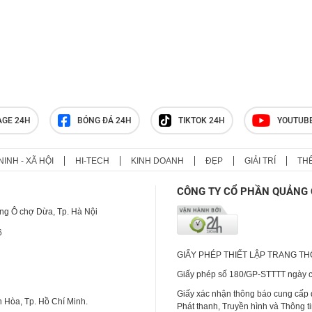
AGE 24H
BÓNG ĐÁ 24H
TIKTOK 24H
YOUTUB
NINH - XÃ HỘI
HI-TECH
KINH DOANH
ĐẸP
GIẢI TRÍ
TH
CÔNG TY CỔ PHẦN QUẢNG 
ng Ô chợ Dừa, Tp. Hà Nội
6
GIẤY PHÉP THIẾT LẬP TRANG T
Giấy phép số 180/GP-STTTT ngày cấ
Giấy xác nhận thông báo cung cấp
 Hòa, Tp. Hồ Chí Minh.
Phát thanh, Truyền hình và Thông t