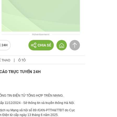
Advertisement
CHIA SẺ
E 24H
Ể THAO
Ô TÔ
CÁO TRỰC TUYẾN 24H
HÔNG TIN ĐIỆN TỬ TỔNG HỢP TRÊN MẠNG.
p 11/12/2024 - Sở thông tin và truyền thông Hà Nội.
 dịch vụ Mạng xã hội số 89 /GXN-PTTH&TTĐT do Cục
in Điện tử cấp ngày 13 tháng 6 năm 2025.