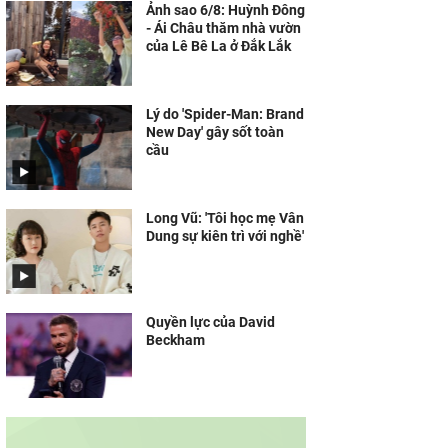
Ảnh sao 6/8: Huỳnh Đông
- Ái Châu thăm nhà vườn
của Lê Bê La ở Đắk Lắk
Lý do 'Spider-Man: Brand
New Day' gây sốt toàn
cầu
Long Vũ: 'Tôi học mẹ Vân
Dung sự kiên trì với nghề'
Quyền lực của David
Beckham