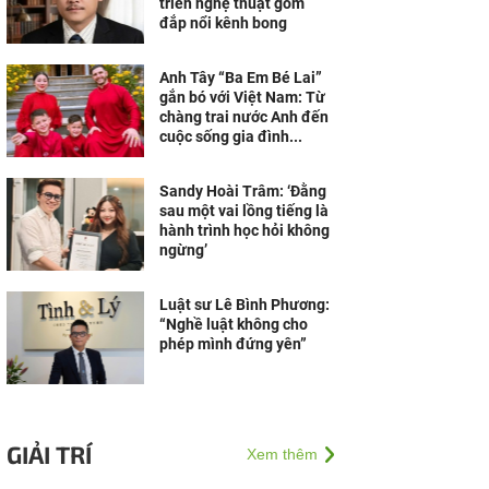
triển nghệ thuật gốm
đắp nổi kênh bong
Anh Tây “Ba Em Bé Lai”
gắn bó với Việt Nam: Từ
chàng trai nước Anh đến
cuộc sống gia đình...
Sandy Hoài Trâm: ‘Đằng
sau một vai lồng tiếng là
hành trình học hỏi không
ngừng’
Luật sư Lê Bình Phương:
“Nghề luật không cho
phép mình đứng yên”
GIẢI TRÍ
Xem thêm