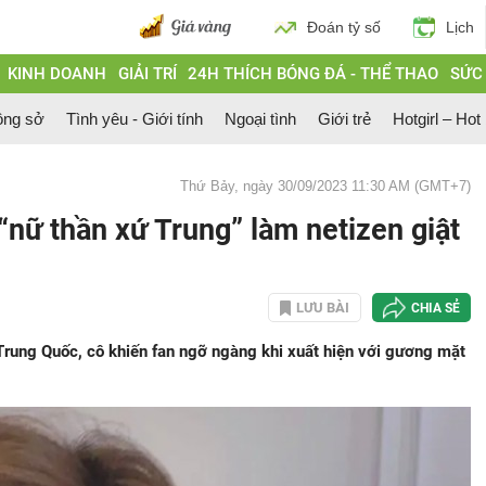
Đoán tỷ số
Lịch
KINH DOANH
GIẢI TRÍ
24H THÍCH BÓNG ĐÁ - THỂ THAO
SỨC
ông sở
Tình yêu - Giới tính
Ngoại tình
Giới trẻ
Hotgirl – Hot
Thứ Bảy, ngày 30/09/2023 11:30 AM (GMT+7)
 “nữ thần xứ Trung” làm netizen giật
LƯU BÀI
CHIA SẺ
Trung Quốc, cô khiến fan ngỡ ngàng khi xuất hiện với gương mặt