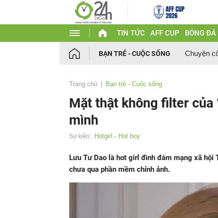
TIN TỨC
AFF CUP
BÓNG ĐÁ
Chuyện c
BẠN TRẺ - CUỘC SỐNG
Trang chủ
Bạn trẻ - Cuộc sống
Mặt thật không filter của
mình
Hotgirl - Hot boy
Sự kiện:
Lưu Tư Dao là hot girl đình đám mạng xã hội 
chưa qua phần mềm chỉnh ảnh.