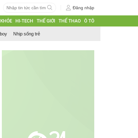
Đăng nhập
 KHỎE
HI-TECH
THẾ GIỚI
THỂ THAO
Ô TÔ
 boy
Nhịp sống trẻ