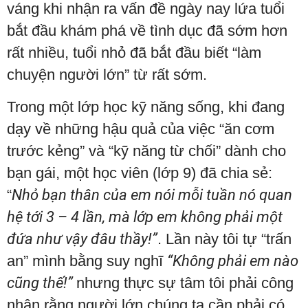
váng khi nhận ra vấn đề ngày nay lứa tuổi
bắt đầu khám phá về tình dục đã sớm hơn
rất nhiều, tuổi nhỏ đã bắt đầu biết “làm
chuyện người lớn” từ rất sớm.
Trong một lớp học kỹ năng sống, khi đang
dạy về những hậu quả của việc “ăn cơm
trước kẻng” và “kỹ năng từ chối” dành cho
bạn gái, một học viên (lớp 9) đã chia sẻ:
“
Nhỏ bạn thân của em nói mỗi tuần nó quan
hệ tới 3 – 4 lần, mà lớp em không phải một
đứa như vậy đâu thầy!”
. Lần này tôi tự “trấn
an” mình bằng suy nghĩ
“Không phải em nào
cũng thế!”
nhưng thực sự tâm tôi phải công
nhận rằng người lớn chúng ta cần phải có