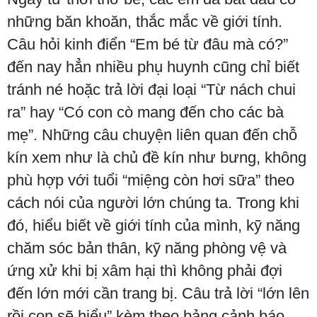
những băn khoăn, thắc mắc về giới tính.
Câu hỏi kinh điển “Em bé từ đâu mà có?”
đến nay hẳn nhiều phụ huynh cũng chỉ biết
tránh né hoặc trả lời đại loại “Từ nách chui
ra” hay “Có con cò mang đến cho các bà
mẹ”. Những câu chuyện liên quan đến chỗ
kín xem như là chủ đề kín như bưng, không
phù hợp với tuổi “miệng còn hơi sữa” theo
cách nói của người lớn chúng ta. Trong khi
đó, hiểu biết về giới tính của mình, kỹ năng
chăm sóc bản thân, kỹ năng phòng vệ và
ứng xử khi bị xâm hại thì không phải đợi
đến lớn mới cần trang bị. Câu trả lời “lớn lên
rồi con sẽ hiểu” kèm theo bảng cảnh báo