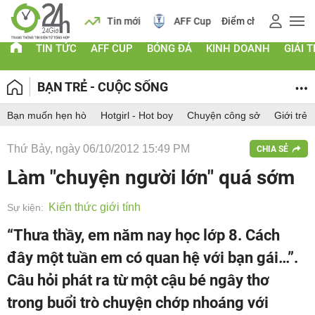
 vàng
Lịch
Tin mới
AFF Cup
Điểm chuẩn 2026
TIN TỨC
AFF CUP
BÓNG ĐÁ
KINH DOANH
GIẢI T
BẠN TRẺ - CUỘC SỐNG
Bạn muốn hẹn hò
Hotgirl - Hot boy
Chuyện công sở
Giới trẻ
Thứ Bảy, ngày 06/10/2012 15:49 PM
CHIA SẺ
Làm "chuyện người lớn" quá sớm
Kiến thức giới tính
Sự kiện:
“Thưa thầy, em năm nay học lớp 8. Cách
đây một tuần em có quan hệ với bạn gái…”.
Câu hỏi phát ra từ một cậu bé ngây thơ
trong buổi trò chuyện chớp nhoáng với