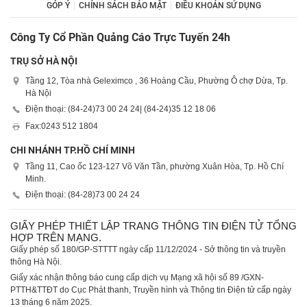
GÓP Ý
CHÍNH SÁCH BẢO MẬT
ĐIỀU KHOẢN SỬ DỤNG
Công Ty Cổ Phần Quảng Cáo Trực Tuyến 24h
TRỤ SỞ HÀ NỘI
Tầng 12, Tòa nhà Geleximco , 36 Hoàng Cầu, Phường Ô chợ Dừa, Tp.
Hà Nội
Điện thoại: (84-24)
73 00 24 24
| (84-24)
35 12 18 06
Fax:
0243 512 1804
CHI NHÁNH TP.HỒ CHÍ MINH
Tầng 11, Cao ốc 123-127 Võ Văn Tần, phường Xuân Hòa, Tp. Hồ Chí
Minh.
Điện thoại: (84-28)
73 00 24 24
GIẤY PHÉP THIẾT LẬP TRANG THÔNG TIN ĐIỆN TỬ TỔNG
HỢP TRÊN MẠNG.
Giấy phép số 180/GP-STTTT ngày cấp 11/12/2024 - Sở thông tin và truyền
thông Hà Nội.
Giấy xác nhận thông báo cung cấp dịch vụ Mạng xã hội số 89 /GXN-
PTTH&TTĐT do Cục Phát thanh, Truyền hình và Thông tin Điện tử cấp ngày
13 tháng 6 năm 2025.