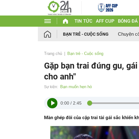
TIN TỨC
AFF CUP
BÓNG ĐÁ
Chuyện c
BẠN TRẺ - CUỘC SỐNG
Trang chủ
Bạn trẻ - Cuộc sống
Gặp bạn trai đúng gu, gá
cho anh"
Bạn muốn hẹn hò
Sự kiện:
0:00
/
2:45
Màn ghép đôi của cặp trai tài gái sắc khiến k