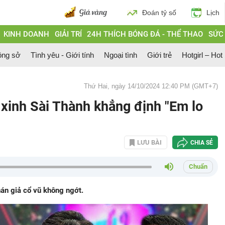
Đoán tỷ số
Lịch
KINH DOANH
GIẢI TRÍ
24H THÍCH BÓNG ĐÁ - THỂ THAO
SỨC
ông sở
Tình yêu - Giới tính
Ngoại tình
Giới trẻ
Hotgirl – Hot
Thứ Hai, ngày 14/10/2024 12:40 PM (GMT+7)
i xinh Sài Thành khẳng định "Em lo
LƯU BÀI
CHIA SẺ
Chuẩn
hán giả cổ vũ không ngớt.