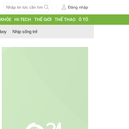
Đăng nhập
 KHỎE
HI-TECH
THẾ GIỚI
THỂ THAO
Ô TÔ
 boy
Nhịp sống trẻ