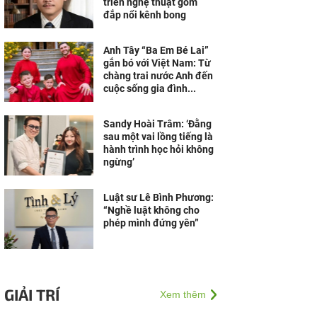
triển nghệ thuật gốm
đắp nổi kênh bong
Anh Tây “Ba Em Bé Lai”
gắn bó với Việt Nam: Từ
chàng trai nước Anh đến
cuộc sống gia đình...
Sandy Hoài Trâm: ‘Đằng
sau một vai lồng tiếng là
hành trình học hỏi không
ngừng’
Luật sư Lê Bình Phương:
“Nghề luật không cho
phép mình đứng yên”
GIẢI TRÍ
Xem thêm