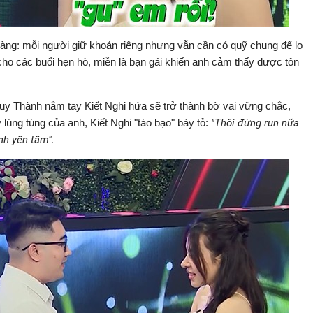
ràng: mỗi người giữ khoản riêng nhưng vẫn cần có quỹ chung để lo
 cho các buổi hẹn hò, miễn là bạn gái khiến anh cảm thấy được tôn
uy Thành nắm tay Kiết Nghi hứa sẽ trở thành bờ vai vững chắc,
lúng túng của anh, Kiết Nghi "táo bạo" bày tỏ:
"Thôi đừng run nữa
nh yên tâm".