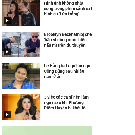
Hình ảnh không phát
sóng trong phim cảnh sát
hình sự 'Lửa trắng'
Brooklyn Beckham bị chê
'bẩn' vì dùng nước biển
nấu mì trên du thuyền
Lệ Hằng bất ngờ hội ngộ
Công Dũng sau nhiều
năm ở ẩn
3 việc các ca sĩ nên làm
ngay sau khi Phương
Diễm Huyền bị khởi tố