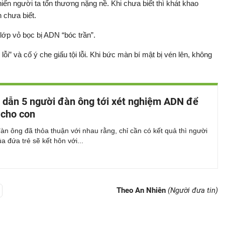
khiến người ta tổn thương nặng nề. Khi chưa biết thì khát khao
h chưa biết.
lớp vỏ bọc bị ADN “bóc trần”.
ỗi” và cố ý che giấu tội lỗi. Khi bức màn bí mật bị vén lên, không
ẻ dẫn 5 người đàn ông tới xét nghiệm ADN để
 cho con
àn ông đã thỏa thuận với nhau rằng, chỉ cần có kết quả thì người
ủa đứa trẻ sẽ kết hôn với...
Theo An Nhiên
(Người đưa tin)