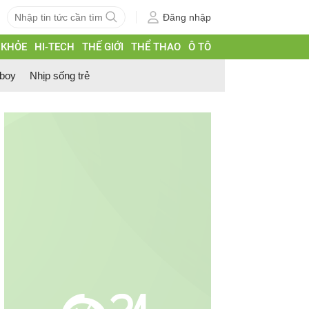
Đăng nhập
 KHỎE
HI-TECH
THẾ GIỚI
THỂ THAO
Ô TÔ
 boy
Nhịp sống trẻ