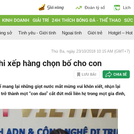
Đoán tỷ số
Lịch
KINH DOANH
GIẢI TRÍ
24H THÍCH BÓNG ĐÁ - THỂ THAO
SỨC
ông sở
Tình yêu - Giới tính
Ngoại tình
Giới trẻ
Hotgirl – Hot
Thứ Ba, ngày 23/10/2018 10:15 AM (GMT+7)
hi xếp hàng chọn bố cho con
LƯU BÀI
CHIA SẺ
hể mang lại những giọt nước mắt mừng vui khôn xiết, nhận lại
trở thành một “con dao” cắt đứt mối liên hệ trong một gia đình,