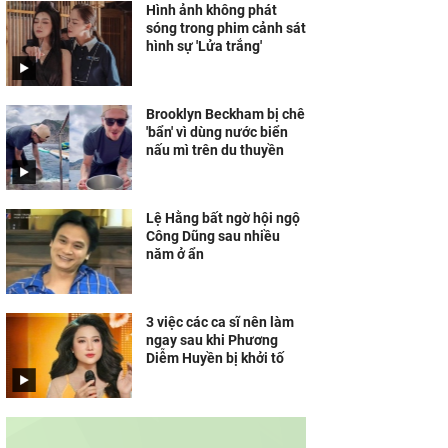
Hình ảnh không phát
sóng trong phim cảnh sát
hình sự 'Lửa trắng'
Brooklyn Beckham bị chê
'bẩn' vì dùng nước biển
nấu mì trên du thuyền
Lệ Hằng bất ngờ hội ngộ
Công Dũng sau nhiều
năm ở ẩn
3 việc các ca sĩ nên làm
ngay sau khi Phương
Diễm Huyền bị khởi tố