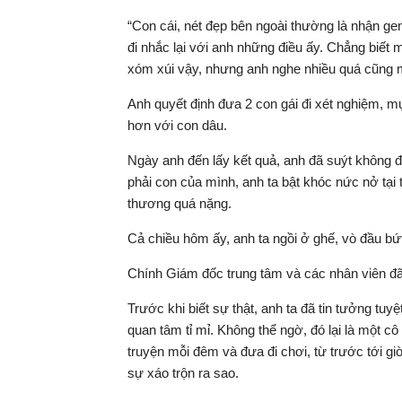
“Con cái, nét đẹp bên ngoài thường là nhận gen
đi nhắc lại với anh những điều ấy. Chẳng biê
xóm xúi vậy, nhưng anh nghe nhiều quá cũng m
Anh quyết định đưa 2 con gái đi xét nghiệm, mục
hơn với con dâu.
Ngày anh đến lấy kết quả, anh đã suýt không đ
phải con của mình, anh ta bật khóc nức nở tại 
thương quá nặng.
Cả chiều hôm ấy, anh ta ngồi ở ghế, vò đầu bứ
Chính Giám đốc trung tâm và các nhân viên đã 
Trước khi biết sự thật, anh ta đã tin tưởng tuy
quan tâm tỉ mỉ. Không thể ngờ, đó lại là một c
truyện mỗi đêm và đưa đi chơi, từ trước tới giờ
sự xáo trộn ra sao.