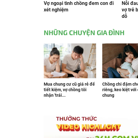
Vợ ngoại tình chồng đem con đi
Nỗi đa
xét nghiệm
vợ trẻ 
dỗ
NHỮNG CHUYỆN GIA ĐÌNH
Mua chung cư cũ giá rẻ để
Chồng chi đậm ch
tiết kiệm, vợ chồng tôi
riêng, keo kiệt với
nhận 'trái...
chung