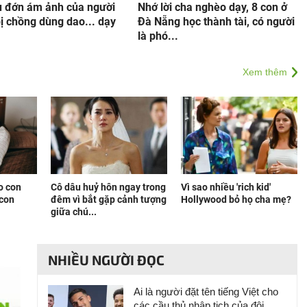
u đớn ám ảnh của người
Nhớ lời cha nghèo dạy, 8 con ở
bị chồng dùng dao... dạy
Đà Nẵng học thành tài, có người
là phó...
Xem thêm
o con
Cô dâu huỷ hôn ngay trong
Vì sao nhiều 'rich kid'
 con
đêm vì bắt gặp cảnh tượng
Hollywood bỏ họ cha mẹ?
giữa chú...
NHIỀU NGƯỜI ĐỌC
Ai là người đặt tên tiếng Việt cho
các cầu thủ nhập tịch của đội