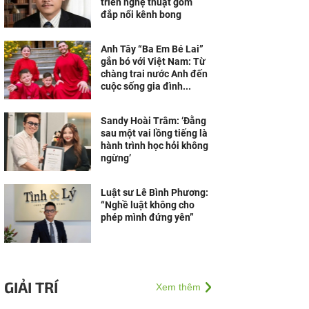
triển nghệ thuật gốm
đắp nổi kênh bong
Anh Tây “Ba Em Bé Lai”
gắn bó với Việt Nam: Từ
chàng trai nước Anh đến
cuộc sống gia đình...
Sandy Hoài Trâm: ‘Đằng
sau một vai lồng tiếng là
hành trình học hỏi không
ngừng’
Luật sư Lê Bình Phương:
“Nghề luật không cho
phép mình đứng yên”
GIẢI TRÍ
Xem thêm