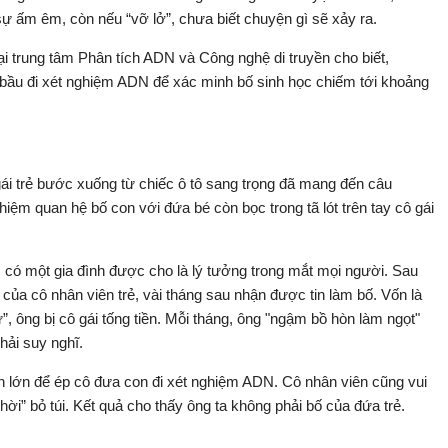
sự ấm êm, còn nếu “vỡ lở”, chưa biết chuyện gì sẽ xảy ra.
̣i trung tâm Phân tích ADN và Công nghệ di truyền cho biết,
bầu đi xét nghiệm ADN để xác minh bố sinh học chiếm tới khoảng
ái trẻ bước xuống từ chiếc ô tô sang trọng đã mang đến câu
ệm quan hệ bố con với đứa bé còn bọc trong tã lót trên tay cô gái
 có một gia đình được cho là lý tưởng trong mắt mọi người. Sau
 của cô nhân viên trẻ, vài tháng sau nhận được tin làm bố. Vốn là
hư”, ông bị cô gái tống tiền. Mỗi tháng, ông "ngậm bồ hòn làm ngọt"
hải suy nghĩ.
iền lớn để ép cô đưa con đi xét nghiệm ADN. Cô nhân viên cũng vui
ời” bỏ túi. Kết quả cho thấy ông ta không phải bố của đứa trẻ.