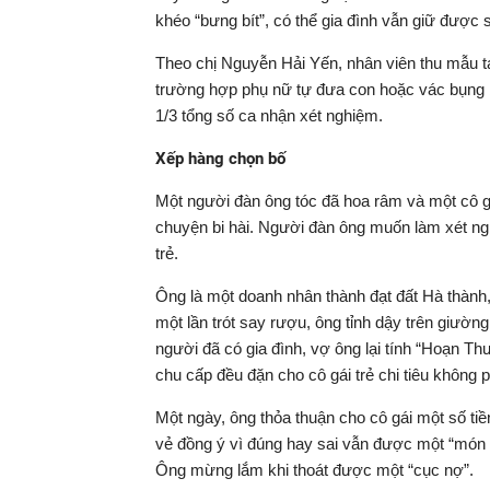
khéo “bưng bít”, có thể gia đình vẫn giữ được 
Theo chị Nguyễn Hải Yến, nhân viên thu mẫu ta
trường hợp phụ nữ tự đưa con hoặc vác bụng 
1/3 tổng số ca nhận xét nghiệm.
Xếp hàng chọn bố
Một người đàn ông tóc đã hoa râm và một cô g
chuyện bi hài. Người đàn ông muốn làm xét nghi
trẻ.
Ông là một doanh nhân thành đạt đất Hà thành,
một lần trót say rượu, ông tỉnh dậy trên giường
người đã có gia đình, vợ ông lại tính “Hoạn T
chu cấp đều đặn cho cô gái trẻ chi tiêu không p
Một ngày, ông thỏa thuận cho cô gái một số t
vẻ đồng ý vì đúng hay sai vẫn được một “món h
Ông mừng lắm khi thoát được một “cục nợ”.