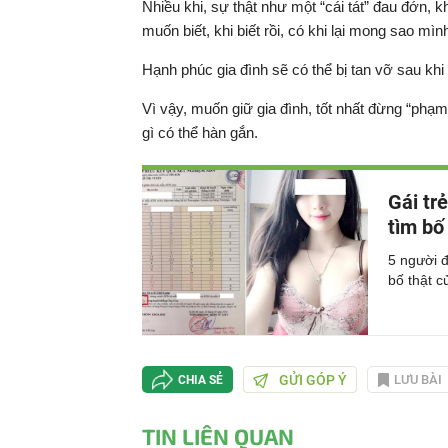
Nhiều khi, sự thật như một “cái tát” đau đớn, 
muốn biết, khi biết rồi, có khi lại mong sao mìn
Hạnh phúc gia đình sẽ có thể bị tan vỡ sau khi 
Vì vậy, muốn giữ gia đình, tốt nhất đừng “phạm l
gì có thể hàn gắn.
Gái tr
tìm bố
5 người đ
bố thật c
GỬI GÓP Ý
LƯU BÀI
CHIA SẺ
TIN LIÊN QUAN