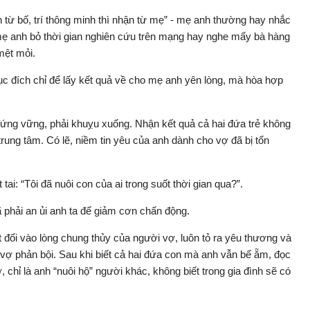
 từ bố, trí thông minh thì nhận từ mẹ” - mẹ anh thường hay nhắc
́t mẹ anh bỏ thời gian nghiên cứu trên mạng hay nghe mấy bà hàng
ệt mỏi.
 đích chỉ để lấy kết quả về cho mẹ anh yên lòng, mà hòa hợp
ứng vững, phải khuỵu xuống. Nhận kết quả cả hai đứa trẻ không
trung tâm. Có lẽ, niềm tin yêu của anh dành cho vợ đã bị tổn
t tai: “Tôi đã nuôi con của ai trong suốt thời gian qua?”.
phải an ủi anh ta để giảm cơn chấn động.
ệt đối vào lòng chung thủy của người vợ, luôn tỏ ra yêu thương và
ô vợ phản bội. Sau khi biết cả hai đứa con mà anh vẫn bế ẵm, đọc
, chỉ là anh “nuôi hộ” người khác, không biết trong gia đình sẽ có