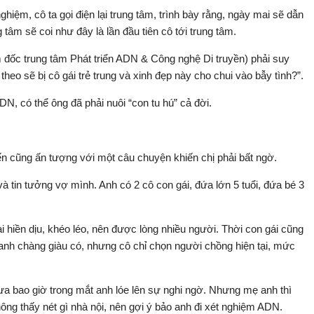
ghiệm, cô ta gọi điện lại trung tâm, trình bày rằng, ngày mai sẽ dẫn
g tâm sẽ coi như đây là lần đầu tiên cô tới trung tâm.
đốc trung tâm Phát triển ADN & Công nghệ Di truyền) phải suy
heo sẽ bị cô gái trẻ trung và xinh đẹp này cho chui vào bẫy tình?”.
DN, có thể ông đã phải nuôi “con tu hú” cả đời.
ến cũng ấn tượng với một câu chuyện khiến chị phải bất ngờ.
in tưởng vợ mình. Anh có 2 cô con gái, đứa lớn 5 tuổi, đứa bé 3
̀i hiền dịu, khéo léo, nên được lòng nhiều người. Thời con gái cũng
anh chàng giàu có, nhưng cô chỉ chọn người chồng hiện tại, mức
hưa bao giờ trong mắt anh lóe lên sự nghi ngờ. Nhưng mẹ anh thì
ông thấy nét gì nhà nội, nên gợi ý bảo anh đi xét nghiệm ADN.