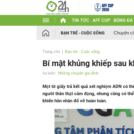
TIN TỨC
AFF CUP
BÓNG ĐÁ
Chuyện c
BẠN TRẺ - CUỘC SỐNG
Trang chủ
Bạn trẻ - Cuộc sống
Bí mật khủng khiếp sau k
Những chuyện gia đình
Sự kiện:
Một tờ giấy trả kết quả xét nghiệm ADN có t
người thân thật cảm động, nhưng cũng có thể 
khiến hôn nhân đổ vỡ hoàn toàn.