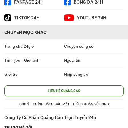
FANPAGE 24H
BÓNG ĐÁ 24H
TIKTOK 24H
YOUTUBE 24H
CHUYÊN MỤC KHÁC
Trang chủ 24giờ
Chuyện công sở
Tình yêu - Giới tính
Ngoại tình
Giới trẻ
Nhịp sống trẻ
LIÊN HỆ QUẢNG CÁO
GÓP Ý
CHÍNH SÁCH BẢO MẬT
ĐIỀU KHOẢN SỬ DỤNG
Công Ty Cổ Phần Quảng Cáo Trực Tuyến 24h
TRỤ SỞ HÀ NỘI