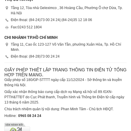
Tầng 12, Tòa nhà Geleximco , 36 Hoàng Cầu, Phường Ô chợ Dừa, Tp.
Hà Nội
Điện thoại: (84-24)
73 00 24 24
| (84-24)
35 12 18 06
Fax:
0243 512 1804
CHI NHÁNH TP.HỒ CHÍ MINH
Tầng 11, Cao ốc 123-127 Võ Văn Tần, phường Xuân Hòa, Tp. Hồ Chí
Minh.
Điện thoại: (84-28)
73 00 24 24
GIẤY PHÉP THIẾT LẬP TRANG THÔNG TIN ĐIỆN TỬ TỔNG
HỢP TRÊN MẠNG.
Giấy phép số 180/GP-STTTT ngày cấp 11/12/2024 - Sở thông tin và truyền
thông Hà Nội.
Giấy xác nhận thông báo cung cấp dịch vụ Mạng xã hội số 89 /GXN-
PTTH&TTĐT do Cục Phát thanh, Truyền hình và Thông tin Điện tử cấp ngày
13 tháng 6 năm 2025.
Chịu trách nhiệm quản lý nội dung: Phan Minh Tâm - Chủ tịch HĐQT.
Hotline:
0965 08 24 24