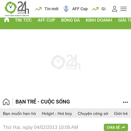
 vàng
Lịch
Tin mới
AFF Cup
Giá vàng
TIN TỨC
AFF CUP
BÓNG ĐÁ
KINH DOANH
GIẢI T
BẠN TRẺ - CUỘC SỐNG
Bạn muốn hẹn hò
Hotgirl - Hot boy
Chuyện công sở
Giới trẻ
Thứ Hai, ngày 04/02/2013 10:08 AM
CHIA SẺ