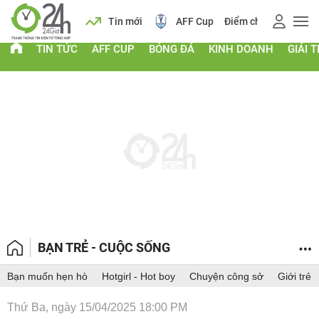
ch
Tin mới
AFF Cup
Điểm chuẩn 2026
Giá vàng
TIN TỨC
AFF CUP
BÓNG ĐÁ
KINH DOANH
GIẢI T
BẠN TRẺ - CUỘC SỐNG
Bạn muốn hẹn hò
Hotgirl - Hot boy
Chuyện công sở
Giới trẻ
Thứ Ba, ngày 15/04/2025 18:00 PM