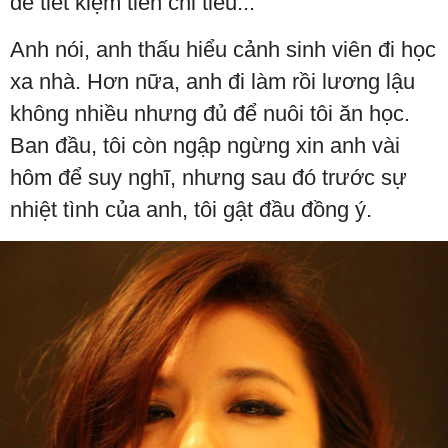
để tiết kiệm tiền chi tiêu...
Anh nói, anh thấu hiểu cảnh sinh viên đi học
xa nhà. Hơn nữa, anh đi làm rồi lương lậu
không nhiều nhưng đủ để nuôi tôi ăn học.
Ban đầu, tôi còn ngập ngừng xin anh vài
hôm để suy nghĩ, nhưng sau đó trước sự
nhiệt tình của anh, tôi gật đầu đồng ý.