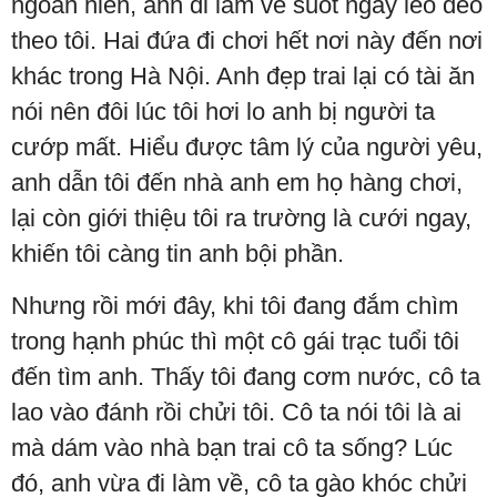
ngoan hiền, anh đi làm về suốt ngày lẽo đẽo
theo tôi. Hai đứa đi chơi hết nơi này đến nơi
khác trong Hà Nội. Anh đẹp trai lại có tài ăn
nói nên đôi lúc tôi hơi lo anh bị người ta
cướp mất. Hiểu được tâm lý của người yêu,
anh dẫn tôi đến nhà anh em họ hàng chơi,
lại còn giới thiệu tôi ra trường là cưới ngay,
khiến tôi càng tin anh bội phần.
Nhưng rồi mới đây, khi tôi đang đắm chìm
trong hạnh phúc thì một cô gái trạc tuổi tôi
đến tìm anh. Thấy tôi đang cơm nước, cô ta
lao vào đánh rồi chửi tôi. Cô ta nói tôi là ai
mà dám vào nhà bạn trai cô ta sống? Lúc
đó, anh vừa đi làm về, cô ta gào khóc chửi