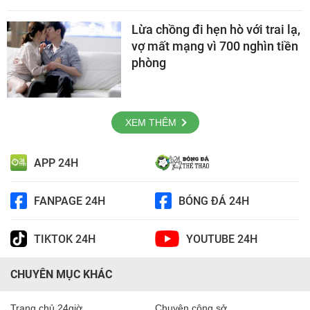
Lừa chồng đi hẹn hò với trai lạ,
vợ mất mạng vì 700 nghìn tiền
phòng
XEM THÊM
APP 24H
FANPAGE 24H
BÓNG ĐÁ 24H
TIKTOK 24H
YOUTUBE 24H
CHUYÊN MỤC KHÁC
Trang chủ 24giờ
Chuyện công sở