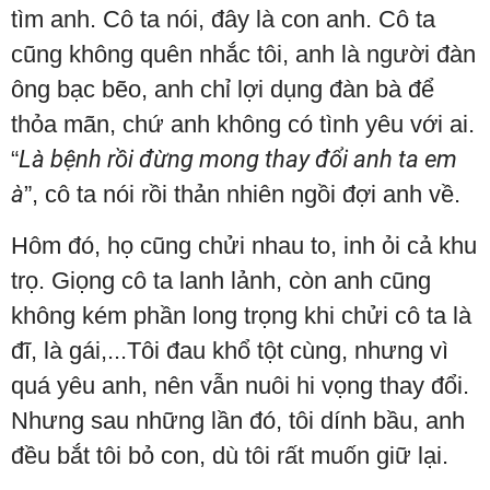
tìm anh. Cô ta nói, đây là con anh. Cô ta
cũng không quên nhắc tôi, anh là người đàn
ông bạc bẽo, anh chỉ lợi dụng đàn bà để
thỏa mãn, chứ anh không có tình yêu với ai.
“
Là bệnh rồi đừng mong thay đổi anh ta em
à
”, cô ta nói rồi thản nhiên ngồi đợi anh về.
Hôm đó, họ cũng chửi nhau to, inh ỏi cả khu
trọ. Giọng cô ta lanh lảnh, còn anh cũng
không kém phần long trọng khi chửi cô ta là
đĩ, là gái,...Tôi đau khổ tột cùng, nhưng vì
quá yêu anh, nên vẫn nuôi hi vọng thay đổi.
Nhưng sau những lần đó, tôi dính bầu, anh
đều bắt tôi bỏ con, dù tôi rất muốn giữ lại.