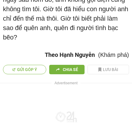
không tìm tôi. Giờ tôi đã hiểu con người anh
chỉ đến thế mà thôi. Giờ tôi biết phải làm
sao để quên anh, quên đi người tình bạc
bẽo?
Theo Hạnh Nguyễn
(Khám phá)
GỬI GÓP Ý
CHIA SẺ
LƯU BÀI