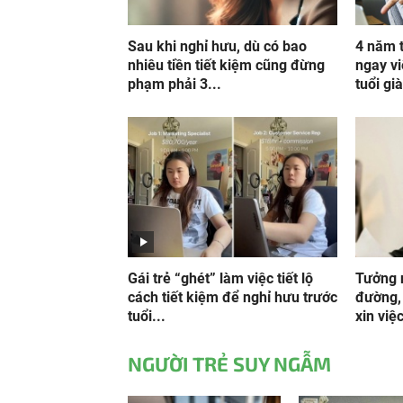
Sau khi nghỉ hưu, dù có bao
4 năm 
nhiêu tiền tiết kiệm cũng đừng
ngay vi
phạm phải 3...
tuổi già
Gái trẻ “ghét” làm việc tiết lộ
Tưởng 
cách tiết kiệm để nghỉ hưu trước
đường, 
tuổi...
xin việc
NGƯỜI TRẺ SUY NGẪM