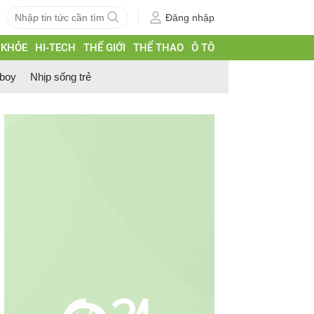
Đăng nhập
 KHỎE
HI-TECH
THẾ GIỚI
THỂ THAO
Ô TÔ
 boy
Nhịp sống trẻ