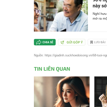
này s
Nghỉ hưu 
mở ra mộ
GỬI GÓP Ý
LƯU BÀI
CHIA SẺ
Nguồn: https://giadinh.suckhoedoisong.vn/68-tuoi-ng
TIN LIÊN QUAN