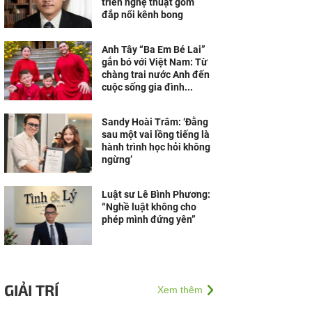
triển nghệ thuật gốm
đắp nổi kênh bong
Anh Tây “Ba Em Bé Lai”
gắn bó với Việt Nam: Từ
chàng trai nước Anh đến
cuộc sống gia đình...
Sandy Hoài Trâm: ‘Đằng
sau một vai lồng tiếng là
hành trình học hỏi không
ngừng’
Luật sư Lê Bình Phương:
“Nghề luật không cho
phép mình đứng yên”
GIẢI TRÍ
Xem thêm