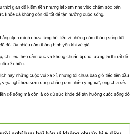
u thời gian để kiếm tiền nhưng lại xem nhẹ việc chăm sóc bản
 sức khỏe đã không còn đủ tốt để tận hưởng cuộc sống.
hẳng định mình chưa từng hối tiếc vì những năm tháng sống tiết
 đã đổi lấy nhiều năm tháng bình yên khi về già.
, chi tiêu theo cảm xúc và không chuẩn bị cho tương lai thì rất dễ
tuổi xế chiều.
lịch hay những cuộc vui xa xỉ, nhưng tôi chưa bao giờ tiếc tiền đầu
 việc nghỉ hưu sớm cũng chẳng còn nhiều ý nghĩa", ông chia sẻ.
đủ tiền để sống mà còn là có đủ sức khỏe để tận hưởng cuộc sống đó
ười nghỉ hưu hối hận vì không chuẩn bị 6 điều