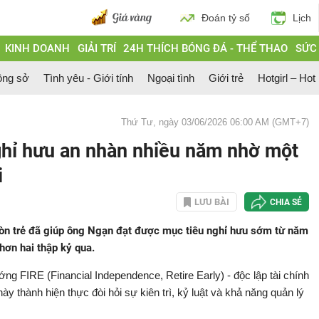
Đoán tỷ số
Lịch
KINH DOANH
GIẢI TRÍ
24H THÍCH BÓNG ĐÁ - THỂ THAO
SỨC
ông sở
Tình yêu - Giới tính
Ngoại tình
Giới trẻ
Hotgirl – Hot
Thứ Tư, ngày 03/06/2026 06:00 AM (GMT+7)
ghỉ hưu an nhàn nhiều năm nhờ một
i
LƯU BÀI
CHIA SẺ
 còn trẻ đã giúp ông Ngạn đạt được mục tiêu nghỉ hưu sớm từ năm
hơn hai thập kỷ qua.
ng FIRE (Financial Independence, Retire Early) - độc lập tài chính
y thành hiện thực đòi hỏi sự kiên trì, kỷ luật và khả năng quản lý