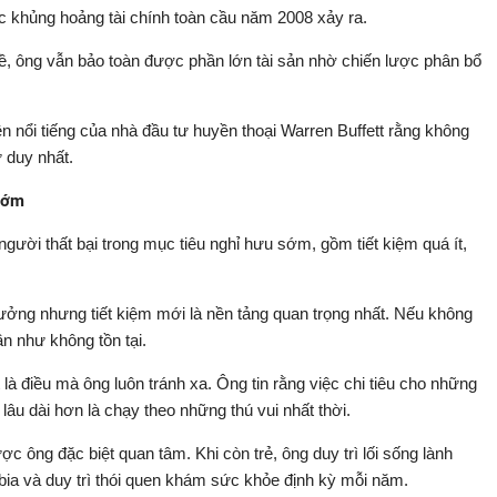
c khủng hoảng tài chính toàn cầu năm 2008 xảy ra.
 nề, ông vẫn bảo toàn được phần lớn tài sản nhờ chiến lược phân bổ
 nổi tiếng của nhà đầu tư huyền thoại Warren Buffett rằng không
 duy nhất.
 sớm
gười thất bại trong mục tiêu nghỉ hưu sớm, gồm tiết kiệm quá ít,
trưởng nhưng tiết kiệm mới là nền tảng quan trọng nhất. Nếu không
ần như không tồn tại.
t là điều mà ông luôn tránh xa. Ông tin rằng việc chi tiêu cho những
lâu dài hơn là chạy theo những thú vui nhất thời.
c ông đặc biệt quan tâm. Khi còn trẻ, ông duy trì lối sống lành
 bia và duy trì thói quen khám sức khỏe định kỳ mỗi năm.