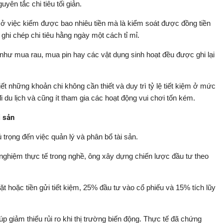
uyên tắc chi tiêu tối giản.
 ở việc kiếm được bao nhiêu tiền mà là kiểm soát được đồng tiền
 ghi chép chi tiêu hằng ngày một cách tỉ mỉ.
hư mua rau, mua pin hay các vật dụng sinh hoạt đều được ghi lại
iết những khoản chi không cần thiết và duy trì tỷ lệ tiết kiệm ở mức
 du lịch và cũng ít tham gia các hoạt động vui chơi tốn kém.
i sản
 trọng đến việc quản lý và phân bổ tài sản.
 nghiệm thực tế trong nghề, ông xây dựng chiến lược đầu tư theo
t hoặc tiền gửi tiết kiệm, 25% đầu tư vào cổ phiếu và 15% tích lũy
úp giảm thiểu rủi ro khi thị trường biến động. Thực tế đã chứng