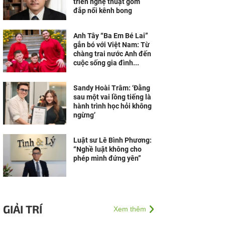
triển nghệ thuật gốm
đắp nổi kênh bong
Anh Tây “Ba Em Bé Lai”
gắn bó với Việt Nam: Từ
chàng trai nước Anh đến
cuộc sống gia đình...
Sandy Hoài Trâm: ‘Đằng
sau một vai lồng tiếng là
hành trình học hỏi không
ngừng’
Luật sư Lê Bình Phương:
“Nghề luật không cho
phép mình đứng yên”
GIẢI TRÍ
Xem thêm