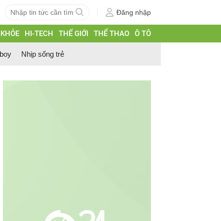
Đăng nhập
 KHỎE
HI-TECH
THẾ GIỚI
THỂ THAO
Ô TÔ
 boy
Nhịp sống trẻ