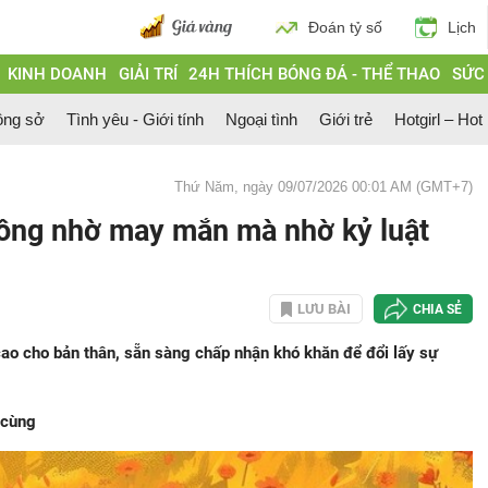
Đoán tỷ số
Lịch
KINH DOANH
GIẢI TRÍ
24H THÍCH BÓNG ĐÁ - THỂ THAO
SỨC
ông sở
Tình yêu - Giới tính
Ngoại tình
Giới trẻ
Hotgirl – Hot
Thứ Năm, ngày 09/07/2026 00:01 AM (GMT+7)
hông nhờ may mắn mà nhờ kỷ luật
LƯU BÀI
CHIA SẺ
 cao cho bản thân, sẵn sàng chấp nhận khó khăn để đổi lấy sự
 cùng