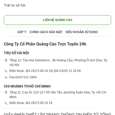
Trật tự xã hội
LIÊN HỆ QUẢNG CÁO
GÓP Ý
CHÍNH SÁCH BẢO MẬT
ĐIỀU KHOẢN SỬ DỤNG
Công Ty Cổ Phần Quảng Cáo Trực Tuyến 24h
TRỤ SỞ HÀ NỘI
Tầng 12, Tòa nhà Geleximco , 36 Hoàng Cầu, Phường Ô chợ Dừa, Tp.
Hà Nội
Điện thoại: (84-24)
73 00 24 24
| (84-24)
35 12 18 06
Fax:
0243 512 1804
CHI NHÁNH TP.HỒ CHÍ MINH
Tầng 11, Cao ốc 123-127 Võ Văn Tần, phường Xuân Hòa, Tp. Hồ Chí
Minh.
Điện thoại: (84-28)
73 00 24 24
GIẤY PHÉP THIẾT LẬP TRANG THÔNG TIN ĐIỆN TỬ TỔNG