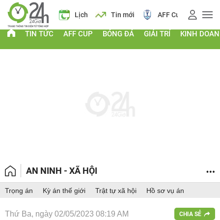
 vàng
Lịch
Tin mới
AFF Cup
Giá vàng
TIN TỨC
AFF CUP
BÓNG ĐÁ
GIẢI TRÍ
KINH DOA
AN NINH - XÃ HỘI
Trọng án
Kỳ án thế giới
Trật tự xã hội
Hồ sơ vụ án
Thứ Ba, ngày 02/05/2023 08:19 AM
CHIA SẺ