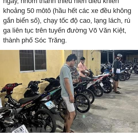
ngày, nhóm thanh thiếu niên điều khiển
khoảng 50 môtô (hầu hết các xe đều không
gắn biển số), chạy tốc độ cao, lạng lách, rú
ga liên tục trên tuyến đường Võ Văn Kiệt,
thành phố Sóc Trăng.