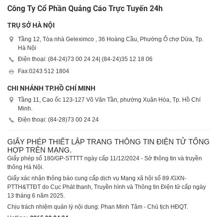
Công Ty Cổ Phần Quảng Cáo Trực Tuyến 24h
TRỤ SỞ HÀ NỘI
Tầng 12, Tòa nhà Geleximco , 36 Hoàng Cầu, Phường Ô chợ Dừa, Tp.
Hà Nội
Điện thoại: (84-24)
73 00 24 24
| (84-24)
35 12 18 06
Fax:
0243 512 1804
CHI NHÁNH TP.HỒ CHÍ MINH
Tầng 11, Cao ốc 123-127 Võ Văn Tần, phường Xuân Hòa, Tp. Hồ Chí
Minh.
Điện thoại: (84-28)
73 00 24 24
GIẤY PHÉP THIẾT LẬP TRANG THÔNG TIN ĐIỆN TỬ TỔNG
HỢP TRÊN MẠNG.
Giấy phép số 180/GP-STTTT ngày cấp 11/12/2024 - Sở thông tin và truyền
thông Hà Nội.
Giấy xác nhận thông báo cung cấp dịch vụ Mạng xã hội số 89 /GXN-
PTTH&TTĐT do Cục Phát thanh, Truyền hình và Thông tin Điện tử cấp ngày
13 tháng 6 năm 2025.
Chịu trách nhiệm quản lý nội dung: Phan Minh Tâm - Chủ tịch HĐQT.