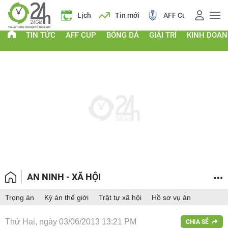
á vàng
Lịch
Tin mới
AFF Cup
Điểm chuẩn 2026
TIN TỨC
AFF CUP
BÓNG ĐÁ
GIẢI TRÍ
KINH DOA
AN NINH - XÃ HỘI
Trọng án
Kỳ án thế giới
Trật tự xã hội
Hồ sơ vụ án
Thứ Hai, ngày 03/06/2013 13:21 PM
CHIA SẺ