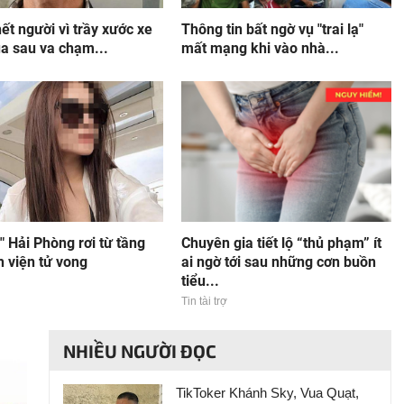
t người vì trầy xước xe
Thông tin bất ngờ vụ "trai lạ"
a sau va chạm...
mất mạng khi vào nhà...
l" Hải Phòng rơi từ tầng
Chuyên gia tiết lộ “thủ phạm” ít
 viện tử vong
ai ngờ tới sau những cơn buồn
tiểu...
Tin tài trợ
NHIỀU NGƯỜI ĐỌC
TikToker Khánh Sky, Vua Quạt,