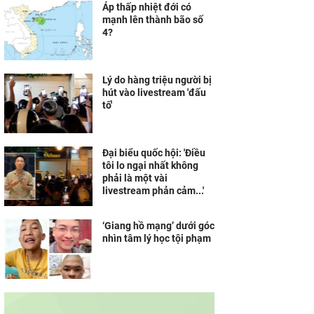
Áp thấp nhiệt đới có
mạnh lên thành bão số
4?
Lý do hàng triệu người bị
hút vào livestream 'đấu
tố'
Đại biểu quốc hội: 'Điều
tôi lo ngại nhất không
phải là một vài
livestream phản cảm...'
‘Giang hồ mạng’ dưới góc
nhìn tâm lý học tội phạm