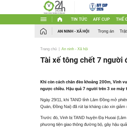
TIN TỨC
AFF CUP
THẾ G
Trọng án
Trật
AN NINH - XÃ HỘI
Trang chủ
An ninh - Xã hội
Tài xế tông chết 7 người 
Khi còn cách chân đèo khoảng 200m, Vinh vượ
ngược chiều. Hậu quả 7 người trên 3 xe máy 
Ngày 29/11, khi TAND tỉnh Lâm Đồng mở phiên p
Quán, Đồng Nai) đã rút lại kháng cáo xin giảm 
Trước đó, Vinh bị TAND huyện Đạ Huoai (Lâm Đ
phương tiện giao thông đường bộ, gây hậu quả 