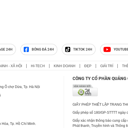
AGE 24H
BÓNG ĐÁ 24H
TIKTOK 24H
YOUTUB
NINH - XÃ HỘI
HI-TECH
KINH DOANH
ĐẸP
GIẢI TRÍ
TH
CÔNG TY CỔ PHẦN QUẢNG 
ng Ô chợ Dừa, Tp. Hà Nội
6
GIẤY PHÉP THIẾT LẬP TRANG T
Giấy phép số 180/GP-STTTT ngày cấ
Giấy xác nhận thông báo cung cấp
 Hòa, Tp. Hồ Chí Minh.
Phát thanh, Truyền hình và Thông t