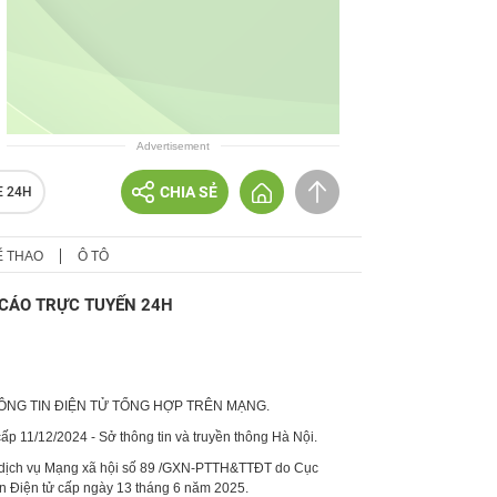
Advertisement
CHIA SẺ
E 24H
Ể THAO
Ô TÔ
CÁO TRỰC TUYẾN 24H
HÔNG TIN ĐIỆN TỬ TỔNG HỢP TRÊN MẠNG.
p 11/12/2024 - Sở thông tin và truyền thông Hà Nội.
 dịch vụ Mạng xã hội số 89 /GXN-PTTH&TTĐT do Cục
in Điện tử cấp ngày 13 tháng 6 năm 2025.