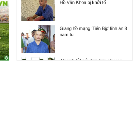
Hồ Văn Khoa bị khởi tố
Giang hồ mạng ‘Tiến Bịp’ lĩnh án 8
năm tù
'Nghịch tử' nổi điên làm chuyện
động trời ở nơi làm việc của mẹ,
phẫn nộ nguồn cơn gây án
Clip: Người phụ nữ đi chợ bất
ngờ bị đâm trọng thương