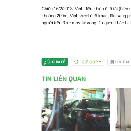
Chiều 16/2/2013, Vinh điều khiển ô tô tải (bi
khoảng 200m, Vinh vượt ô tô khác, lấn sang p
người trên 3 xe máy tử vong, 1 người khác bị
GỬI GÓP Ý
LƯU BÀI
CHIA SẺ
TIN LIÊN QUAN