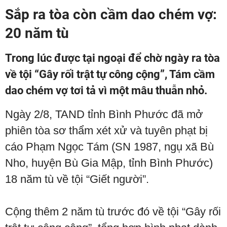
Sắp ra tòa còn cầm dao chém vợ:
20 năm tù
Trong lúc được tại ngoại để chờ ngày ra tòa
về tội “Gây rối trật tự công cộng”, Tám cầm
dao chém vợ tơi tả vì một mâu thuẫn nhỏ.
Ngày 2/8, TAND tỉnh Bình Phước đã mở
phiên tòa sơ thẩm xét xử và tuyên phạt bị
cáo Phạm Ngọc Tám (SN 1987, ngụ xã Bù
Nho, huyện Bù Gia Mập, tỉnh Bình Phước)
18 năm tù về tội “Giết người”.
Cộng thêm 2 năm tù trước đó về tội “Gây rối