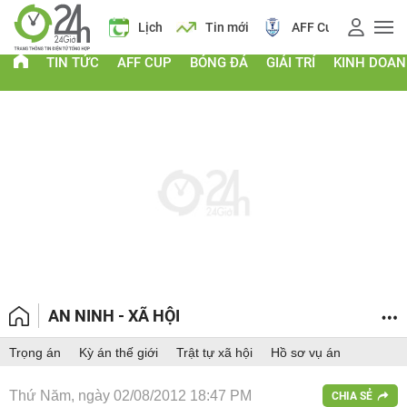
Giá vàng
Lịch
Tin mới
AFF Cup
Điểm chu
TIN TỨC
AFF CUP
BÓNG ĐÁ
GIẢI TRÍ
KINH DOA
AN NINH - XÃ HỘI
Trọng án
Kỳ án thế giới
Trật tự xã hội
Hồ sơ vụ án
Thứ Năm, ngày 02/08/2012 18:47 PM
CHIA SẺ