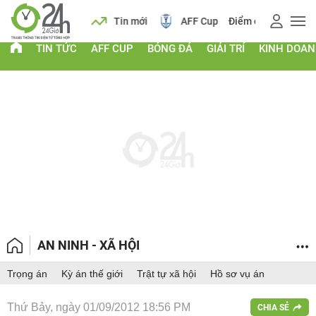
 vàng
Lịch
Tin mới
AFF Cup
Điểm chuẩn 2026
TIN TỨC
AFF CUP
BÓNG ĐÁ
GIẢI TRÍ
KINH DOA
AN NINH - XÃ HỘI
Trọng án
Kỳ án thế giới
Trật tự xã hội
Hồ sơ vụ án
Thứ Bảy, ngày 01/09/2012 18:56 PM
CHIA SẺ