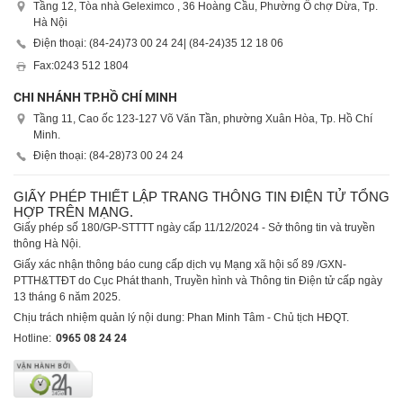
Tầng 12, Tòa nhà Geleximco , 36 Hoàng Cầu, Phường Ô chợ Dừa, Tp.
Hà Nội
Điện thoại: (84-24)
73 00 24 24
| (84-24)
35 12 18 06
Fax:
0243 512 1804
CHI NHÁNH TP.HỒ CHÍ MINH
Tầng 11, Cao ốc 123-127 Võ Văn Tần, phường Xuân Hòa, Tp. Hồ Chí
Minh.
Điện thoại: (84-28)
73 00 24 24
GIẤY PHÉP THIẾT LẬP TRANG THÔNG TIN ĐIỆN TỬ TỔNG
HỢP TRÊN MẠNG.
Giấy phép số 180/GP-STTTT ngày cấp 11/12/2024 - Sở thông tin và truyền
thông Hà Nội.
Giấy xác nhận thông báo cung cấp dịch vụ Mạng xã hội số 89 /GXN-
PTTH&TTĐT do Cục Phát thanh, Truyền hình và Thông tin Điện tử cấp ngày
13 tháng 6 năm 2025.
Chịu trách nhiệm quản lý nội dung: Phan Minh Tâm - Chủ tịch HĐQT.
Hotline:
0965 08 24 24