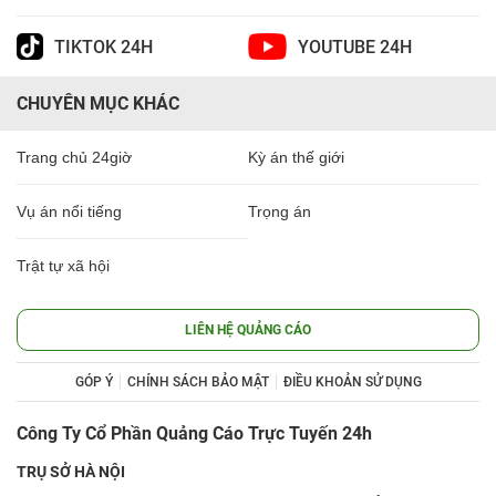
TIKTOK 24H
YOUTUBE 24H
CHUYÊN MỤC KHÁC
Trang chủ 24giờ
Kỳ án thế giới
Vụ án nổi tiếng
Trọng án
Trật tự xã hội
LIÊN HỆ QUẢNG CÁO
GÓP Ý
CHÍNH SÁCH BẢO MẬT
ĐIỀU KHOẢN SỬ DỤNG
Công Ty Cổ Phần Quảng Cáo Trực Tuyến 24h
TRỤ SỞ HÀ NỘI