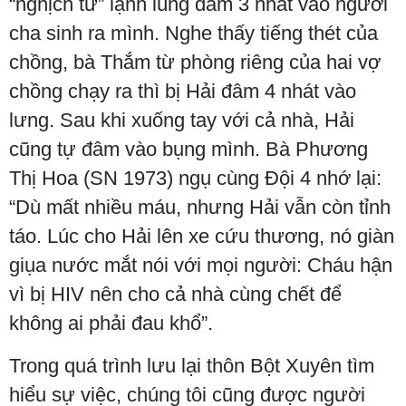
“nghịch tử” lạnh lùng đâm 3 nhát vào người
cha sinh ra mình. Nghe thấy tiếng thét của
chồng, bà Thắm từ phòng riêng của hai vợ
chồng chạy ra thì bị Hải đâm 4 nhát vào
lưng. Sau khi xuống tay với cả nhà, Hải
cũng tự đâm vào bụng mình. Bà Phương
Thị Hoa (SN 1973) ngụ cùng Đội 4 nhớ lại:
“Dù mất nhiều máu, nhưng Hải vẫn còn tỉnh
táo. Lúc cho Hải lên xe cứu thương, nó giàn
giụa nước mắt nói với mọi người: Cháu hận
vì bị HIV nên cho cả nhà cùng chết để
không ai phải đau khổ”.
Trong quá trình lưu lại thôn Bột Xuyên tìm
hiểu sự việc, chúng tôi cũng được người