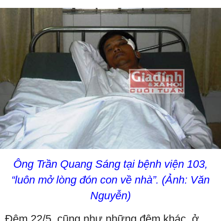
Ông Trần Quang Sáng tại bệnh viện 103,
“luôn mở lòng đón con về nhà”. (Ảnh: Văn
Nguyễn)
Đêm 22/5, cũng như những đêm khác, ở