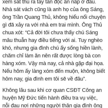
xem sát thủ ra tay tàn độc ẩn nấp ở đâu.
Nhà sát vách cũng là anh họ của ông Sáng,
ông Trần Quang Thủ, không hiểu nổi chuyện
gì đã xảy ra với nhà em trai mình. Ông Thủ
chua xót: “Cả đời tôi chưa thấy chú Sáng
mâu thuẫn hay điều tiếng với ai. Tuy nghèo
khó, nhưng gia đình chú ấy sống hiền lành,
chăm chỉ làm ăn nên rất được lòng bà con
hàng xóm. Vậy mà nay, cả nhà gặp đại họa.
Nếu hôm ấy làng xóm đến muộn, không biết
hôm nay, gia đình em tôi sẽ về đâu”.
Không lâu sau khi cơ quan CSĐT Công an
huyện Mỹ Đức tiến hành điều tra vụ việc,
nỗi đau nơi những người thân gia đình ông