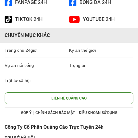
FANPAGE 24H
BÓNG ĐÁ 24H
TIKTOK 24H
YOUTUBE 24H
CHUYÊN MỤC KHÁC
Trang chủ 24giờ
Kỳ án thế giới
Vụ án nổi tiếng
Trọng án
Trật tự xã hội
LIÊN HỆ QUẢNG CÁO
GÓP Ý
CHÍNH SÁCH BẢO MẬT
ĐIỀU KHOẢN SỬ DỤNG
Công Ty Cổ Phần Quảng Cáo Trực Tuyến 24h
TRỤ SỞ HÀ NỘI