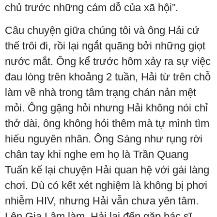
chủ trước những cám dỗ của xã hội”.
Câu chuyện giữa chúng tôi và ông Hải cứ
thế trôi đi, rồi lại ngắt quãng bởi những giọt
nước mắt. Ông kể trước hôm xảy ra sự việc
đau lòng trên khoảng 2 tuần, Hải từ trên chỗ
làm về nhà trong tâm trạng chán nản mệt
mỏi. Ông gặng hỏi nhưng Hải không nói chỉ
thở dài, ông không hỏi thêm mà tự mình tìm
hiểu nguyên nhân. Ông Sáng như rụng rời
chân tay khi nghe em họ là Trần Quang
Tuấn kể lại chuyện Hải quan hệ với gái làng
chơi. Dù có kết xét nghiệm là không bị phơi
nhiễm HIV, nhưng Hải vẫn chưa yên tâm.
Lên Gia Lâm làm, Hải lại đến gặp bác sĩ,