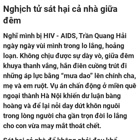
Nghịch tử sát hại cả nhà giữa
đêm
Nghĩ mình bị HIV - AIDS, Trần Quang Hải
ngày ngày vùi mình trong lo lắng, hoảng
loạn. Không chịu được sự dày vò, giữa đêm
khuya thanh vắng, hắn điên cuồng trút đi
những áp lực bằng “mưa dao” lên chính cha,
mẹ và em ruột. Vụ án chấn động ở miền quê
ngoại thành Hà Nội khiến dư luận bàng
hoàng và để lại nỗi day dứt khôn nguôi
trong lòng người cha gần trọn đời lo lắng
cho con vừa may mắt thoát chết.