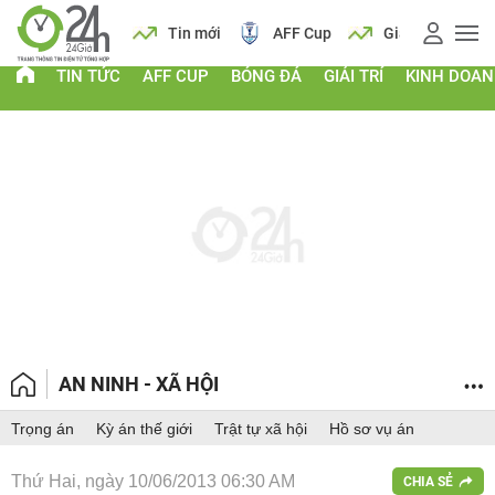
 vàng
Lịch
Tin mới
AFF Cup
Giá vàng
TIN TỨC
AFF CUP
BÓNG ĐÁ
GIẢI TRÍ
KINH DOA
AN NINH - XÃ HỘI
Trọng án
Kỳ án thế giới
Trật tự xã hội
Hồ sơ vụ án
Thứ Hai, ngày 10/06/2013 06:30 AM
CHIA SẺ