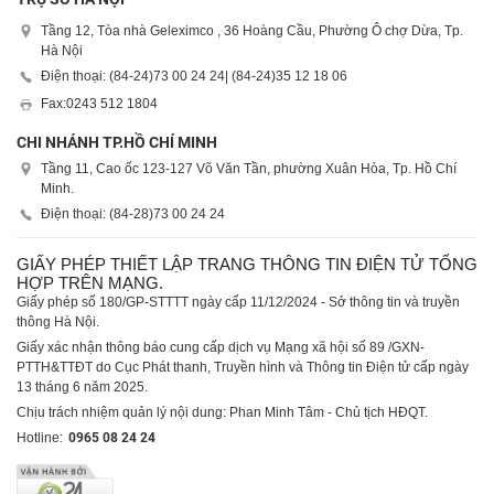
Tầng 12, Tòa nhà Geleximco , 36 Hoàng Cầu, Phường Ô chợ Dừa, Tp.
Hà Nội
Điện thoại: (84-24)
73 00 24 24
| (84-24)
35 12 18 06
Fax:
0243 512 1804
CHI NHÁNH TP.HỒ CHÍ MINH
Tầng 11, Cao ốc 123-127 Võ Văn Tần, phường Xuân Hòa, Tp. Hồ Chí
Minh.
Điện thoại: (84-28)
73 00 24 24
GIẤY PHÉP THIẾT LẬP TRANG THÔNG TIN ĐIỆN TỬ TỔNG
HỢP TRÊN MẠNG.
Giấy phép số 180/GP-STTTT ngày cấp 11/12/2024 - Sở thông tin và truyền
thông Hà Nội.
Giấy xác nhận thông báo cung cấp dịch vụ Mạng xã hội số 89 /GXN-
PTTH&TTĐT do Cục Phát thanh, Truyền hình và Thông tin Điện tử cấp ngày
13 tháng 6 năm 2025.
Chịu trách nhiệm quản lý nội dung: Phan Minh Tâm - Chủ tịch HĐQT.
Hotline:
0965 08 24 24