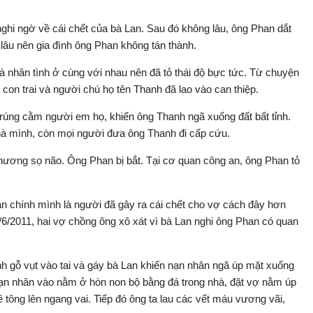
hi ngờ về cái chết của bà Lan. Sau đó không lâu, ông Phan dắt
lâu nên gia đình ông Phan không tán thành.
và nhân tình ở cùng với nhau nên đã tỏ thái độ bực tức. Từ chuyện
con trai và người chú họ tên Thanh đã lao vào can thiệp.
 trúng cằm người em họ, khiến ông Thanh ngã xuống đất bất tỉnh.
hà mình, còn mọi người đưa ông Thanh đi cấp cứu.
ương sọ não. Ông Phan bị bắt. Tại cơ quan công an, ông Phan tỏ
ận chính mình là người đã gây ra cái chết cho vợ cách đây hơn
6/2011, hai vợ chồng ông xô xát vì bà Lan nghi ông Phan có quan
nh gỗ vụt vào tai và gáy bà Lan khiến nạn nhân ngã úp mặt xuống
nạn nhân vào nằm ở hòn non bộ bằng đá trong nhà, đặt vợ nằm úp
 tông lên ngang vai. Tiếp đó ông ta lau các vết máu vương vãi,