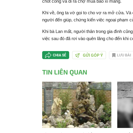
chốt cổng và đi ra chợ mua bao xi măng.
Khi về, ông ta vờ gọi to cho vợ ra mở cửa. Và 
người đến giúp, chứng kiến việc ngoại phạm c
Khi bà Lan mất, người thân trong gia đình cũng
việc sau đó đã rơi vào quên lãng cho đến khi cơ
GỬI GÓP Ý
LƯU BÀI
CHIA SẺ
TIN LIÊN QUAN