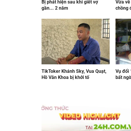
Bị phát hiện sau khi giết vợ
Vừa về 
gần... 2 năm
chồng 
TikToker Khánh Sky, Vua Quạt,
Vụ đổi
Hồ Văn Khoa bị khởi tố
bất ngờ