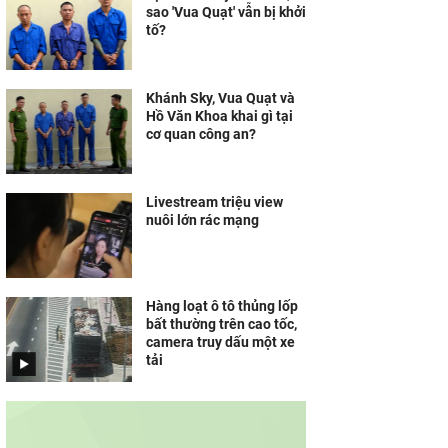
sao 'Vua Quạt' vẫn bị khởi
tố?
Khánh Sky, Vua Quạt và
Hồ Văn Khoa khai gì tại
cơ quan công an?
Livestream triệu view
nuôi lớn rác mạng
Hàng loạt ô tô thủng lốp
bất thường trên cao tốc,
camera truy dấu một xe
tải