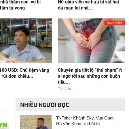
nhà thăm con, vợ bị
Nữ giáo viên về hưu bị sát hại
đâm tử vong
dã man tại nhà...
 100 USD: Chủ tiệm vàng
Chuyên gia tiết lộ “thủ phạm” ít
 rút đơn khiếu...
ai ngờ tới sau những cơn buồn
tiểu...
Tin tài trợ
NHIỀU NGƯỜI ĐỌC
TikToker Khánh Sky, Vua Quạt,
Hồ Văn Khoa bị khởi tố