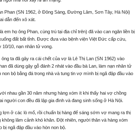
à ngôi nhà nơi xảy ra án mạng.
h Văn Phan (SN 1962, ở Đông Sàng, Đường Lâm, Sơn Tây, Hà Nội)
ai dẫn đến xô xát.
em họ ông Phan, cùng trú tại địa chỉ trên) đã vào can ngăn liền bị
uống đất bất tỉnh. Được đưa vào bệnh viện Việt Đức cấp cứu,
 10/10, nạn nhân tử vong.
 ông ta đã gây ra cái chết của vợ là Lê Thị Lan (SN 1962) vào
Phan đã dùng gậy gỗ đánh 2 nhát vào đầu bà Lan, làm nạn nhân tử
non bộ bằng đá trong nhà và tung tin vợ mình bị ngã đập đầu vào
ới nhau gần 30 năm nhưng hàng xóm ít khi thấy hai vợ chồng
i người con đều đã lập gia đình và đang sinh sống ở Hà Nội.
g lợn ở các lò mổ, rồi chuẩn bị hàng để sáng sớm vợ mang ra thị
g không lâm cảnh khó khăn. Đột nhiên, người thân và hàng xóm
 bị ngã đập đầu vào hòn non bộ.