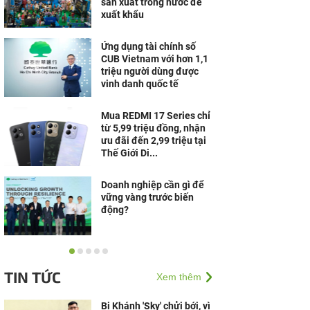
sản xuất trong nước để
xuất khẩu
Ứng dụng tài chính số
CUB Vietnam với hơn 1,1
triệu người dùng được
vinh danh quốc tế
Mua REDMI 17 Series chỉ
từ 5,99 triệu đồng, nhận
ưu đãi đến 2,99 triệu tại
Thế Giới Di...
Doanh nghiệp cần gì để
vững vàng trước biến
động?
Trung tâm Y khoa
Phương Nam lan tỏa
TIN TỨC
Xem thêm
nghĩa cử đẹp vì cộng
đồng
Bị Khánh 'Sky' chửi bới, vì