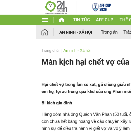
TIN TỨC
AFF CUP
THẾ G
Trọng án
Trật
AN NINH - XÃ HỘI
Trang chủ
An ninh - Xã hội
Màn kịch hại chết vợ của
Hại chết vợ trong lần xô xát, gã chồng giấu n
em họ, tội ác trong quá khứ của ông Phan mới b
Bi kịch gia đình
Hàng xóm nhà ông Quách Văn Phan (50 tuổi, ở
còn chưa hết bàng hoàng về câu chuyện xảy r
hình sự để điều tra hành vi giết vợ và vô ý là