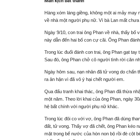
Màn kịch bất thành
Hàng xóm láng giềng, không một ai mảy may ng
về nhà một người phụ nữ. Vì bà Lan mất chưa 
Ngày 9/10, con trai ông Phan về nhà, thấy bố 
này dẫn đến hai bố con cự cãi. Ông Phan đánh 
Trong lúc đuổi đánh con trai, ông Phan gạt tay
Sau đó, ông Phan chở cô người tình rời căn n
Ngày hôm sau, nạn nhân đã tử vong do chấn th
ra ân hận vì đã vô ý hại chết người em.
Qua đấu tranh khai thác, ông Phan đã thừa nh
một năm. Theo lời khai của ông Phan, ngày 30/
hệ bất chính với người phụ nữ khác.
Trong lúc đôi co với vợ, ông Phan đã dùng tha
đất, tử vong. Thấy vợ đã chết, ông Phan kéo 
mặt trong bể nước của hòn non bộ rồi đè cột bê