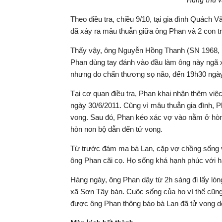
Hung thủ v
Theo điều tra, chiều 9/10, tại gia đình Quác
đã xảy ra mâu thuẫn giữa ông Phan và 2 con tr
Thấy vậy, ông Nguyễn Hồng Thanh (SN 1968, là 
Phan dùng tay đánh vào đầu làm ông này ngã x
nhưng do chấn thương sọ não, đến 19h30 ngày
Tại cơ quan điều tra, Phan khai nhận thêm việc
ngày 30/6/2011. Cũng vì mâu thuẫn gia đình, 
vong. Sau đó, Phan kéo xác vợ vào nằm ở hòn 
hòn non bộ dẫn đến tử vong.
Từ trước đám ma bà Lan, cặp vợ chồng sống v
ông Phan cãi cọ. Họ sống khá hạnh phúc với ha
Hàng ngày, ông Phan dậy từ 2h sáng đi lấy lòn
xã Sơn Tây bán. Cuộc sống của họ vì thế cũn
được ông Phan thông báo bà Lan đã tử vong do