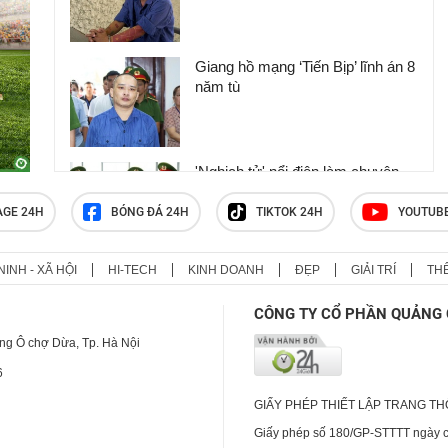
Giang hồ mạng ‘Tiến Bịp’ lĩnh án 8
năm tù
'Nghịch tử' nổi điên làm chuyện
động trời ở nơi làm việc của mẹ,
phẫn nộ nguồn cơn gây án
AGE 24H
BÓNG ĐÁ 24H
TIKTOK 24H
YOUTUB
NINH - XÃ HỘI
HI-TECH
KINH DOANH
ĐẸP
GIẢI TRÍ
TH
Clip: Người phụ nữ đi chợ bất
ngờ bị đâm trọng thương
CÔNG TY CỔ PHẦN QUẢNG 
ng Ô chợ Dừa, Tp. Hà Nội
6
GIẤY PHÉP THIẾT LẬP TRANG T
Giấy phép số 180/GP-STTTT ngày cấ