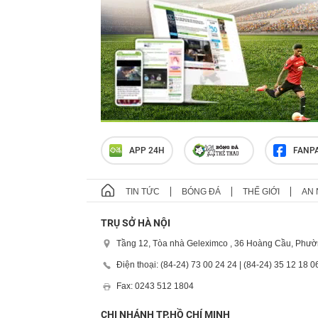
APP 24H
FANP
TIN TỨC
BÓNG ĐÁ
THẾ GIỚI
AN 
TRỤ SỞ HÀ NỘI
Tầng 12, Tòa nhà Geleximco , 36 Hoàng Cầu, Phườ
Điện thoại: (84-24) 73 00 24 24 | (84-24) 35 12 18 0
Fax: 0243 512 1804
CHI NHÁNH TP.HỒ CHÍ MINH