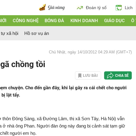
Đoán tỷ số
Lịch
IỚI
CÔNG NGHỆ
BÓNG ĐÁ
KINH DOANH
GIÁO DỤC
Ô
 tự xã hội
Hồ sơ vụ án
Chủ Nhật, ngày 14/10/2012 04:29 AM (GMT+7)
 gã chồng tồi
LƯU BÀI
CHIA SẺ
hẹm chuyện. Cho đến gần đây, khi lại gây ra cái chết cho người
ị lật tẩy.
 thôn Đông Sàng, xã Đường Lâm, thị xã Sơn Tây, Hà Nội) vẫn
a ở nhà ông Phan. Người đàn ông này đang bị cảnh sát tạm giữ
m chết người em họ.