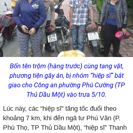
Bốn tên trộm (hàng trước) cùng tang vật,
phương tiện gây án, bị nhóm “hiệp sĩ” bắt
giao cho Công an phường Phú Cường (TP
Thủ Dầu Một) vào trưa 5/10.
Lúc này, các “hiệp sĩ” tăng tốc đuổi theo
khoảng 7 km, khi đến ngã tư Phú Văn (P.
Phú Thọ, TP Thủ Dầu Một), “hiệp sĩ” Thanh