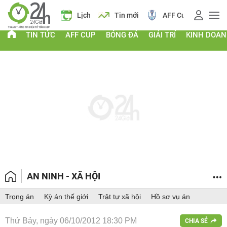
Giá vàng
Lịch
Tin mới
AFF Cup
Giá
TIN TỨC
AFF CUP
BÓNG ĐÁ
GIẢI TRÍ
KINH DOA
AN NINH - XÃ HỘI
Trọng án
Kỳ án thế giới
Trật tự xã hội
Hồ sơ vụ án
Thứ Bảy, ngày 06/10/2012 18:30 PM
CHIA SẺ