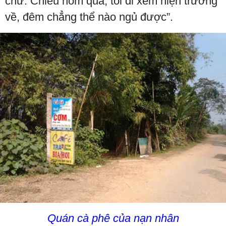
chứ. Chiều hôm qua, tôi đi xem hiện trường
về, đêm chẳng thể nào ngủ được”.
Quán cà phê của nạn nhân