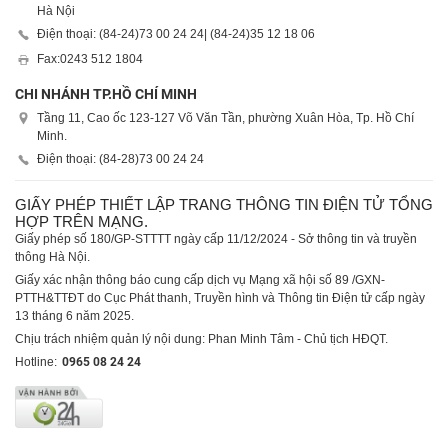
Hà Nội
Điện thoại: (84-24)
73 00 24 24
| (84-24)
35 12 18 06
Fax:
0243 512 1804
CHI NHÁNH TP.HỒ CHÍ MINH
Tầng 11, Cao ốc 123-127 Võ Văn Tần, phường Xuân Hòa, Tp. Hồ Chí
Minh.
Điện thoại: (84-28)
73 00 24 24
GIẤY PHÉP THIẾT LẬP TRANG THÔNG TIN ĐIỆN TỬ TỔNG
HỢP TRÊN MẠNG.
Giấy phép số 180/GP-STTTT ngày cấp 11/12/2024 - Sở thông tin và truyền
thông Hà Nội.
Giấy xác nhận thông báo cung cấp dịch vụ Mạng xã hội số 89 /GXN-
PTTH&TTĐT do Cục Phát thanh, Truyền hình và Thông tin Điện tử cấp ngày
13 tháng 6 năm 2025.
Chịu trách nhiệm quản lý nội dung: Phan Minh Tâm - Chủ tịch HĐQT.
Hotline:
0965 08 24 24