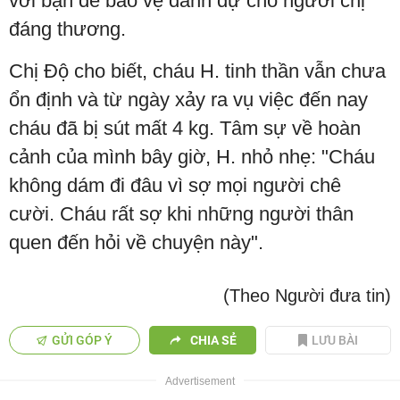
với bạn để bảo vệ danh dự cho người chị
đáng thương.
Chị Độ cho biết, cháu H. tinh thần vẫn chưa
ổn định và từ ngày xảy ra vụ việc đến nay
cháu đã bị sút mất 4 kg. Tâm sự về hoàn
cảnh của mình bây giờ, H. nhỏ nhẹ: "Cháu
không dám đi đâu vì sợ mọi người chê
cười. Cháu rất sợ khi những người thân
quen đến hỏi về chuyện này".
(Theo Người đưa tin)
GỬI GÓP Ý
CHIA SẺ
LƯU BÀI