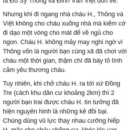
là Đỗ Sỹ Thông và Đinh Văn Việt đón về.
Nhưng khi đi ngang nhà cháu H., Thông và
Việt không cho cháu xuống nhà mà kiếm cớ
đi dạo một vòng cho mát để về ngủ cho
ngon. Cháu H. không mảy may nghi ngờ vì
Thông vốn là người bạn cùng xã đã chơi với
cháu một thời gian, thậm chí đã bày tỏ tình
cảm yêu thương cháu.
Tuy nhiên, khi chở cháu H. ra tới xứ Đồng
Tre (cách khu dân cư khoảng 2km) thì 2
người bạn trai được cháu H. tin tưởng đã
hiện nguyên hình là những kẻ đồi bại.
Chúng dùng vũ lực thay nhau cưỡng hiếp
H. mặc cho cháu chống cự, khóc lóc van